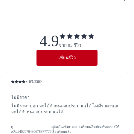
ผิวหนังที่สร้างขึ้นใหม่หลังการอักเสบ สามารถเกิดได้ทั้งบนใบหน้า
และผิวกาย โดยเฉพาะบริเวณที่โดนรังสียูวีจะเกิดเป็นจุดสี โดยมี
การผลิตเม็ดสีที่มากเกินหลังการอักเสบ เป็นปัญหาที่พบได้ทั่วไป
ตั้งแต่สีชมพู แดง น้ำตาลหรือดำ แตกต่างกันไป ขึ้นอยู่กับสีผิว
ในผู้ที่เป็นสิว เนื่องจากสาเหตุหลักของสิวคือการอักเสบ รอยจาก
และความลึกของการสะสม สาเหตุหลักมาจากการผลิตเมลานิน
สิวที่เหลืออยู่ แม้สิวจะหายแล้ว มักสร้างเป็นปัญหาใหญ่และส่ง
(เม็ดสี) ที่เพิ่มขึ้น ซึ่งถูกกระตุ้นโดยการอักเสบ การอักเสบจะ
ผลกระทบทางอารมณ์มากกว่าปัญหาสิวเสียอีก ทั้งผู้ชายและผู้
4.9
กระตุ้นเมลาโนไซต์ (เซลล์ที่ผลิตเมลานิน) เพื่อให้ปล่อยเมลาโน
หญิงมีโอกาสเกิดได้เท่าๆกัน และสามารถเกิดได้กับทุกสภาพผิว
โซม (เม็ดสี) ออกมาเกินปกติ เม็ดสีส่วนเกินนี้ทำให้ผิวบริเวณที่เคย
จาก 85 รีวิว
แม้ว่าจะพบได้บ่อยกว่าในผู้ที่มีโทนผิวสีเข้ม โดย มากกว่า 65%
อักเสบมีสีเข้มขึ้นผิดปกติ หลังจากสิวหรือรอยอักเสบหายไปแล้ว
ของชาวแอฟริกัน-อเมริกันประสบปัญหานี้ รองลงมาคือ 53% ของ
จึงมี จุดด่างดำที่เกิดจากการผลิตเม็ดสี ซึ่งเรียกว่ารอยสิวจะเหลือ
เขียนรีวิว
ชาวเชื้อสายสเปน 47% สำหรับชาวเอเชีย และ 25% ของชาวผิว
อยู่
ขาว* สิ่งนี้แสดงให้เห็นว่าเราจำเป็นต้องมีการผลิตภัณฑ์ดูแลผิวที่
นอกจากนี้การโดนแสงแดดยังทำให้อาการของ PIH รุนแรงขึ้นได้
มีประสิทธิภาพและอ่อนโยน สามารถจัดการได้ทั้งสิวและรอยจุด
โดยทำให้จุดด่างดำเข้มขึ้นและเวลาฟื้นตัวนานกว่าเดิม แม้ว่า
ด่างดำหลังจากการอักเสบ สำหรับลูกค้าทั่วโลก
PIH จากสิวมักจางลงค่อยๆจางลงเองตามเวลา แต่บางกรณีอาจใช้
6/1/2569
* Kaufman et al., Am J Clin Dermatol. 2018; 19:489–503,
เวลาหลายปีหรือเป็นสิบปี กว่ารอยจะหายไปจนหมด
Perkins et al., JEADV. 2011; 25(9):1054–1060.
*Abad-Casintahan, F. et al., “Frequency and Characteristics of
ไม่มีราคา
Acne-Related Post-Inflammatory Hyperpigmentation.” J
ไม่มีราคาบอก จะได้กำหนดงบประมาณได้ ไม่มีราคาบอก
Dermatol. 2016; 43:826–828.
จะได้กำหนดงบประมาณได้
ยู
ผลิตภัณฑ์ทดลอง
:
เตรียมผลิตภัณฑ์ทดลองให้
สลีย5467976436678877777
เรียบร้อยแล้ว