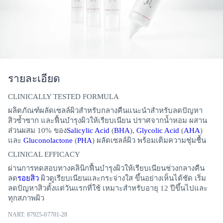
รายละเอียด
CLINICALLY TESTED FORMULA
ผลิตภัณฑ์ผลัดเซลล์ผิวสำหรับกลางคืนแนะนำสำหรับลดปัญหา
สิวซ้ำซาก และฟื้นบำรุงผิวให้เรียบเนียน ปราศจากน้ำหอม ผสาน
ส่วนผสม 10% ของ
Salicylic Acid
(
BHA
),
Glycolic Acid
(
AHA
)
และ
Gluconolactone
(
PHA
) ผลัดเซลล์ผิว พร้อมเติมความชุ่มชื้น
CLINICAL EFFICACY
ผ่านการทดสอบทางคลินิกฟื้นบำรุงผิวให้เรียบเนียนช่วงกลางคืน
ลด
รอยสิว
ผิวดูเรียบเนียนและกระจ่างใส ขึ้นอย่างเห็นได้ชัด เริ่ม
ลดปัญหาสิวตั้งแต่วันแรกที่ใช้ เหมาะสำหรับอายุ 12 ปีขึ้นไปและ
ทุกสภาพผิว
NART: 87925-07701-28