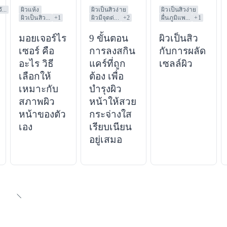
...
ผิวแห้ง
ผิวเป็นสิวง่าย
ผิวเป็นสิวง่าย
ผิวเป็นสิว...
+
1
ผิวมีจุดด่...
+
2
ผื่นภูมิแพ...
+
1
มอยเจอร์ไร
9 ขั้นตอน
ผิวเป็นสิว
เซอร์ คือ
การลงสกิน
กับการผลัด
อะไร วิธี
แคร์ที่ถูก
เซลล์ผิว
เลือกให้
ต้อง เพื่อ
เหมาะกับ
บำรุงผิว
สภาพผิว
หน้าให้สวย
หน้าของตัว
กระจ่างใส
เอง
เรียบเนียน
อยู่เสมอ