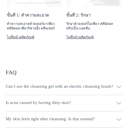
ขั้นที่ 1: ทำความสะอาด
ขั้นที่ 2: รักษา
ทำความสะอาดด้วยเดอร์มาเพียว
รักษาด้วยเดอร์โมเพียว คลินิคอล
คลินิคอล เพียวริฟายอิ้ง คลีนเซอร์
ทริปเปิ้ล แอคชั่น
ไปที่หน้าผลิตภัณฑ์
ไปที่หน้าผลิตภัณฑ์
FAQ
Can I use the cleansing gel with an electric cleansing brush?
Is acne caused by having dirty skin?
Yes, of course, but be very careful cleaning your skin in this way
if you are undergoing medical acne therapy.
My skin feels tight after cleansing. Is that normal?
This is a common myth but it’s not true. It is, however, important
to choose products that have been specially formulated for