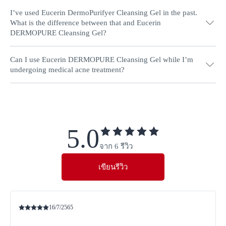
blemish- and acne-prone skin – mild but effective cleansing gels
I’ve used Eucerin DermoPurifyer Cleansing Gel in the past.
Tightness can be a sign of dry skin. If your skin feels tight be
are much more suitable than harsh soap-based alternatives.
What is the difference between that and Eucerin
sure to thoroughly moisturise after cleansing. Consider using one
DERMOPURE Cleansing Gel?
of the moisturisers in the
Eucerin DERMOPURE
range.
Can I use Eucerin DERMOPURE Cleansing Gel while I’m
Nothing. It’s just a new name and new packaging. The formula is
undergoing medical acne treatment?
proven to be highly effective and needed no changes.
Yes. The Cleansing Gel can be used alongside your acne therapy
treatment. If you are concerned, consult your doctor,
dermatologist or pharmacist before use.
5.0
จาก 6 รีวิว
เขียนรีวิว
16/7/2565