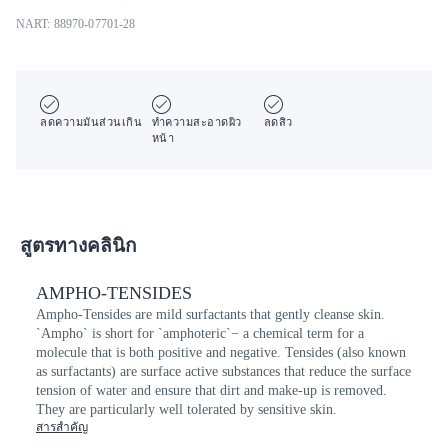
NART: 88970-07701-28
ลดความมันส่วนเกิน
ทำความสะอาดผิว
ลดสิว
หน้า
สูตรทางคลินิก
AMPHO-TENSIDES
Ampho-Tensides are mild surfactants that gently cleanse skin.
`Ampho` is short for `amphoteric`− a chemical term for a
molecule that is both positive and negative. Tensides (also known
as surfactants) are surface active substances that reduce the surface
tension of water and ensure that dirt and make-up is removed.
They are particularly well tolerated by sensitive skin.
สารสำคัญ