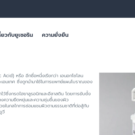
ี่ยวกับยูเซอริน
ความยั่งยืน
สิว
ลิตภัณฑ์ดูแล
ผลิตภัณฑ์ผิวมีจุดด่างดำ
 Acid) หรือ อีกชื่อหนึ่งเรียกว่า เอนอกโซโลน
ใส่ใจสภาพภูมิอากาศ
ผลิตภัณฑ์สำหรับผิวมันขาดน้ำ
เอมเทศ ซึ่งถูกนำมาใช้ในการแพทย์แผนโบราณของ
ิยม
บรรจุภัณฑ์ที่ยั่งยืน
ย่อนคล้อย
ผลิตภัณฑ์ครีมบำรุงสำหรับผิวแพ้
าไว้ซึ่งกรดไฮยาลูรอนิกและอีลาสติน โดยการยับยั้ง
ง่าย ผิวแห้งมาก ผื่นภูมิแพ้
คงความยืดหยุ่นและความชุ่มชื้นของผิว
ผิวมีจุดด่างดำ
ผิวที่เปลี่ยนไปตามวัย
ผลิตภัณฑ์ดูแลเส้นผมและหนังศีรษะที่
ช่วยในกลไกการซ่อมแซมผิวตามธรรมชาติที่ต่อสู้กับ
ผลิตภัณฑ์ดูแลปัญหาริ้วรอย ผิวหย่อนคล้อยสำหรับวัย 40+ | HYALURON [HD
บอบบาง แพ้ง่าย
ูวี
Eucerin HYALURON RADIANCE-LIFT FILLER 3D SERUM 
ผลิตภัณฑ์ดูแลปัญหาริ้วรอย เพื่อผิว
4.9
27 Reviews
แลดูอ่อนกว่าวัย
ช่น เบาหวาน