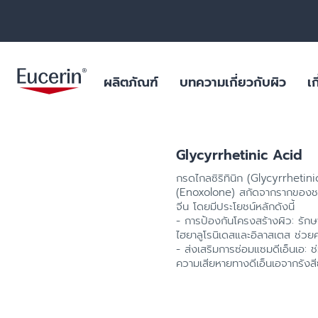
ผลิตภัณฑ์
บทความเกี่ยวกับผิว
เก
Glycyrrhetinic Acid
ผลิตภัณฑ์บำรุงผิวหน้า
สำหรับริ้วรอย หย่อนคล้อย
ฐานข้อมูลสารสำคัญ
ยูเซอรินให้คำมั่นสัญญาในการต่อ
ผิวมัน และปัญหา
ไมโครพลาสติกในผ
กรดไกลซิริทินิก (Glycyrrhetinic
ต้านการทดลองในสัตว์
ร่างกาย
ผลิตภัณฑ์บำรุงผิวกาย
สำหรับผิวแห้งระคายเคือง
บทพิสูจน์ทางวิทยาศาสตร์
ฟื้นฟูผิวไหม้แดด
(Enoxolone) สกัดจากรากของชะ
ผลการค้นหายอดนิยม
สินค้ายอดน
ไมโครพลาสติกในผลิตภัณฑ์ดูแล
จีน โดยมีประโยชน์หลักดังนี้
ผลิตภัณฑ์ป้องกันแสงแดด
สำหรับผิวมัน และปัญหาสิว
สำหรับริ้วรอย ห
ร่างกาย
- การป้องกันโครงสร้างผิว: รักษ
aquaphor
ผลิตภัณฑ์บำรุงผิวรอบดวงตาและริม
สำหรับผิวแห้งมาก เป็นขุย
ผิวแห้ง แพ้ง่าย
ไฮยาลูโรนิเดสและอิลาสเตส ช่วย
วัตถุดิบอันเป็นเลิศสำหรับผลิตภัณฑ์
ฝีปาก
- ส่งเสริมการซ่อมแซมดีเอ็นเอ: 
eczema
คุณภาพเยี่ยม
สำหรับปกป้องแสงแดด
ริมฝีปากแห้งแตก
ความเสียหายทางดีเอ็นเอจากรังสีย
ผลิตภัณฑ์ดูแลมือและเท้า
keratosis pilaris
ผิวแห้ง
uera
ผลิตภัณฑ์สำหรับเด็ก
ผิวแห้งจากโรค เ
ultrasensitive
ผลิตภัณฑ์สำหรับเส้นผมและหนัง