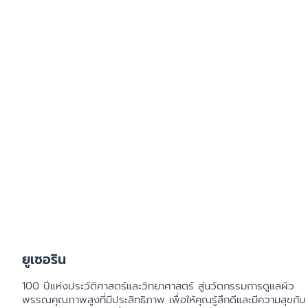
ผิวแห้ง
ศีรษะ
สีผิวไม่สม่ำเสมอ
ผิวบอบบาง
ผิวแพ้ง่าย ไวต่อ
ผิวคันระคายจากผ
ผิวหน้าแดง แพ้ง่
หนังศีรษะมีรังแ
ผิวบอบบางแพ้ง่
ป้องกันแสงแดด
ยูเซอริน
100 ปีแห่งประวัติศาสตร์​และวิทยาศาสตร์ สู่นวัตกรรมการดูแลผิว
พรรณคุณภาพสูงที่มีประสิทธิภาพ เพื่อให้คุณรู้สึกดีและมีความสุขกับ