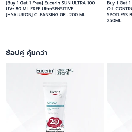
[Buy 1 Get 1 Free] Eucerin SUN ULTRA 100
Buy 1 Get 
UV+ 80 ML FREE UltraSENSITIVE
OIL CONTRO
[HYALURON] CLEANSING GEL 200 ML
SPOTLESS 
250ML
ช้อปคู่ คุ้มกว่า