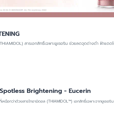
ผลิตภัณฑ์ฟื้นบำรุงผิวแห้งแตก
ดูสินค้าทั้งหมด
ผลิตภัณฑ์ครีมบำรุงสำหรับผิวแพ้
ง่าย ไวต่อการระคายเคือง
ผลิตภัณฑ์ดูแลผิวกายและโลชั่นทาผิว
การระคายเคือง
เพื่อผิวแพ้ง่าย บอบบาง
TENING
ิวแห้ง
ผลิตภัณฑ์กันแดด สำหรับทุกสภาพ
ผิวทั้งเด็กและผู้ใหญ่
IAMIDOL) สารเอกสิทธิ์เฉพาะยูเซอริน ช่วยลดจุดด่างดำ ฝ้าแดดได้ดี
าย
ผลิตภัณฑ์ครีมบำรุงสำหรับผิวแห้ง
ค และผมบาง
ลอกขุย
าย
l Spotless Brightening - Eucerin
ี่เหนือกว่าด้วยสารไทอามิดอล (THIAMIDOL™) เอกสิทธิ์เฉพาะจากยูเซอริ