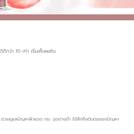
กว่า 10 เท่า เริ่มเห็นผลใน
น ช่วยดูแลปัญหาฝ้าแดด กระ จุดด่างดำ ได้ลึกถึงต้นตอของปัญหา