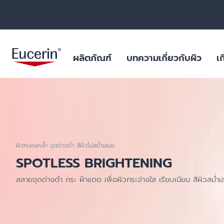
ผลิตภัณฑ์
บทความเกี่ยวกับผิว
เก
ผลิตภัณฑ์บำรุงผิวหน้า
สำหรับริ้วรอย หย่อนคล้อย
ฐานข้อมูลสารสำคัญ
ยูเซอรินให้คำมั่นสัญญาในการต่อ
ผิวมัน และปัญหา
ไมโครพลาสติกในผ
ต้านการทดลองในสัตว์
ร่างกาย
ผลิตภัณฑ์บำรุงผิวกาย
สำหรับผิวแห้งระคายเคือง
บทพิสูจน์ทางวิทยาศาสตร์
ฟื้นฟูผิวไหม้แดด
ผลการค้นหายอดนิยม
สินค้ายอดน
ไมโครพลาสติกในผลิตภัณฑ์ดูแล
ผิวหมองคล้ำ จุดด่างดำ สีผิวไม่สม่ำเสมอ
ผลิตภัณฑ์ป้องกันแสงแดด
สำหรับผิวมัน และปัญหาสิว
สำหรับริ้วรอย ห
ร่างกาย
SPOTLESS BRIGHTENING
aquaphor
ผลิตภัณฑ์บำรุงผิวรอบดวงตาและริม
สำหรับผิวแห้งมาก เป็นขุย
ผิวแห้ง แพ้ง่าย
วัตถุดิบอันเป็นเลิศสำหรับผลิตภัณฑ์
ฝีปาก
eczema
คุณภาพเยี่ยม
สลายจุดด่างดำ กระ ฝ้าแดด เพื่อผิวกระจ่างใส เรียบเนียน สีผิวสม่ำ
สำหรับปกป้องแสงแดด
ริมฝีปากแห้งแตก
ผลิตภัณฑ์ดูแลมือและเท้า
keratosis pilaris
ผิวแห้ง
uera
ผลิตภัณฑ์สำหรับเด็ก
ผิวแห้งจากโรค เ
ultrasensitive
ผลิตภัณฑ์สำหรับเส้นผมและหนัง