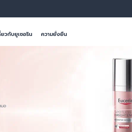
ี่ยวกับยูเซอริน
ความยั่งยืน
สิว
ลิตภัณฑ์ดูแล
ผลิตภัณฑ์ผิวมีจุดด่างดำ
ใส่ใจสภาพภูมิอากาศ
ผลิตภัณฑ์สำหรับผิวมันขาดน้ำ
ิยม
บรรจุภัณฑ์ที่ยั่งยืน
ย่อนคล้อย
ผลิตภัณฑ์ครีมบำรุงสำหรับผิวแพ้
ง่าย ผิวแห้งมาก ผื่นภูมิแพ้
ผิวมีจุดด่างดำ
ผิวที่เปลี่ยนไปตามวัย
ผลิตภัณฑ์ดูแลเส้นผมและหนังศีรษะที่
เสมอ
ผลิตภัณฑ์ดูแลปัญหาริ้วรอย ผิวหย่อนคล้อยสำหรับวัย 40+ | HYALURON [HD
บอบบาง แพ้ง่าย
Eucerin HYALURON RADIANCE-LIFT FILLER 3D SERUM 
ผลิตภัณฑ์ดูแลปัญหาริ้วรอย เพื่อผิว
4.9
27 Reviews
แลดูอ่อนกว่าวัย
ช่น เบาหวาน