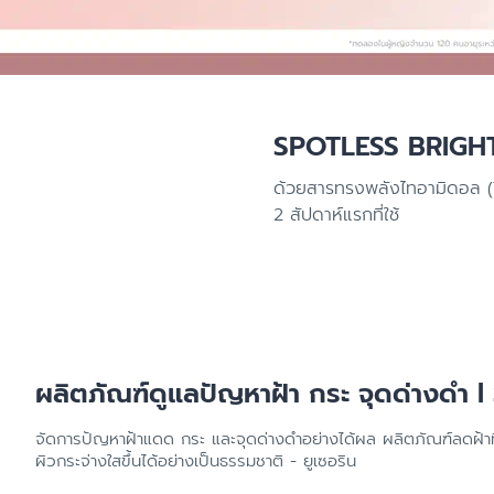
ผิวแห้ง
ศีรษะ
สีผิวไม่สม่ำเสมอ
ผิวบอบบาง
ผิวแพ้ง่าย ไวต่อ
SPOTLESS BRIGH
ผิวคันระคายจากผ
ด้วยสารทรงพลังไทอามิดอล (TH
ผิวหน้าแดง แพ้ง่
2 สัปดาห์แรกที่ใช้
หนังศีรษะมีรังแ
ผิวบอบบางแพ้ง่
ป้องกันแสงแดด
ผลิตภัณฑ์ดูแลปัญหาฝ้า กระ จุดด่างดำ 
จัดการปัญหาฝ้าแดด กระ และจุดด่างดำอย่างได้ผล ผลิตภัณฑ์ลดฝ้าท
ผิวกระจ่างใสขึ้นได้อย่างเป็นธรรมชาติ - ยูเซอริน