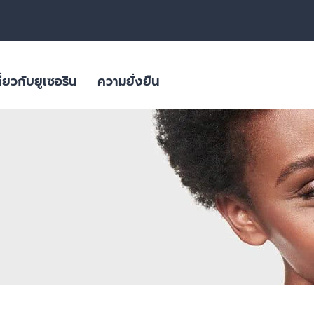
ี่ยวกับยูเซอริน
ความยั่งยืน
สิว
ลิตภัณฑ์ดูแล
ผลิตภัณฑ์ผิวมีจุดด่างดำ
ใส่ใจสภาพภูมิอากาศ
ผลิตภัณฑ์สำหรับผิวมันขาดน้ำ
ิยม
บรรจุภัณฑ์ที่ยั่งยืน
ย่อนคล้อย
ผลิตภัณฑ์ครีมบำรุงสำหรับผิวแพ้
ง่าย ผิวแห้งมาก ผื่นภูมิแพ้
ผิวมีจุดด่างดำ
ผิวที่เปลี่ยนไปตามวัย
ผลิตภัณฑ์ดูแลเส้นผมและหนังศีรษะที่
ผลิตภัณฑ์ดูแลปัญหาริ้วรอย ผิวหย่อนคล้อยสำหรับวัย 40+ | HYALURON [HD
บอบบาง แพ้ง่าย
Eucerin HYALURON RADIANCE-LIFT FILLER 3D SERUM 
ผลิตภัณฑ์ดูแลปัญหาริ้วรอย เพื่อผิว
4.9
27 Reviews
แลดูอ่อนกว่าวัย
ช่น เบาหวาน