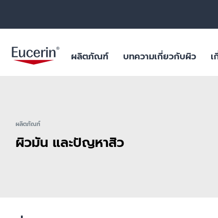
ผลิตภัณฑ์
บทความเกี่ยวกับผิว
เก
ผลิตภัณฑ์บำรุงผิวหน้า
สำหรับริ้วรอย หย่อนคล้อย
ฐานข้อมูลสารสำคัญ
ยูเซอรินให้คำมั่นสัญญาในการต่อ
ผิวมัน และปัญหา
ไมโครพลาสติกในผ
ต้านการทดลองในสัตว์
ร่างกาย
ผลิตภัณฑ์
ผลิตภัณฑ์บำรุงผิวกาย
สำหรับผิวแห้งระคายเคือง
บทพิสูจน์ทางวิทยาศาสตร์
ฟื้นฟูผิวไหม้แดด
ผลการค้นหายอดนิยม
สินค้ายอดน
ผิวมัน และปัญหาสิว
ไมโครพลาสติกในผลิตภัณฑ์ดูแล
ผลิตภัณฑ์ป้องกันแสงแดด
สำหรับผิวมัน และปัญหาสิว
สำหรับริ้วรอย ห
ร่างกาย
aquaphor
ผลิตภัณฑ์บำรุงผิวรอบดวงตาและริม
สำหรับผิวแห้งมาก เป็นขุย
ผิวแห้ง แพ้ง่าย
วัตถุดิบอันเป็นเลิศสำหรับผลิตภัณฑ์
ฝีปาก
eczema
คุณภาพเยี่ยม
สำหรับปกป้องแสงแดด
ริมฝีปากแห้งแตก
ผลิตภัณฑ์ดูแลมือและเท้า
hyaluron
ผิวแห้ง
keratosis pilaris
ผลิตภัณฑ์สำหรับเด็ก
ผิวแห้งจากโรค เ
uera
ผลิตภัณฑ์สำหรับเส้นผมและหนัง