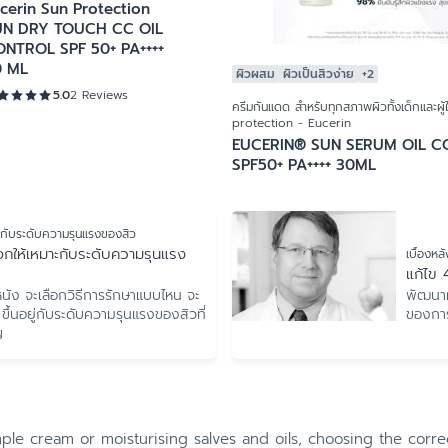
cerin Sun Protection
UN DRY TOUCH CC OIL
NTROL SPF 50+ PA++++
0 ML
ผิวผสม
ผิวเป็นสิวง่าย
+2
5.0
2 Reviews
ครีมกันแดด สำหรับทุกสภาพผิวทั้งเด็กและผู
protection - Eucerin
EUCERIN® SUN SERUM OIL 
SPF50+ PA++++ 30ML
าะกับระดับความรุนแรงของสิว
ือกให้เหมาะกับระดับความรุนแรง
เบื้องห
แก้ไข 
พัฒนาผ
นัง จะเลือกวิธีการรักษาแบบไหน จะ
ของการ
ขึ้นอยู่กับระดับความรุนแรงของสิวที่
ญ
ple cream or moisturising salves and oils, choosing the corre