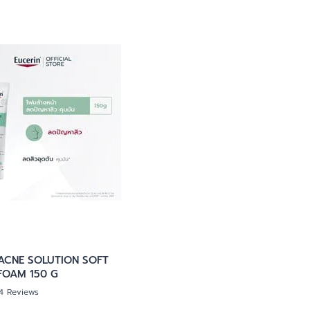
ผลิตภัณฑ์ฟื้นบำรุงผิวแห้งแตก
ดูสินค้าทั้งหมด
ผลิตภัณฑ์ครีมบำรุงสำหรับผิวแพ้
เรียงตามประเภทของผลิตภัณฑ์
ง่าย ไวต่อการระคายเคือง
ผลิตภัณฑ์ดูแลผิวกายและโลชั่นทาผิว
body lotion
การระคายเคือง
เพื่อผิวแพ้ง่าย บอบบาง
เซรั่ม
ิวแห้ง
ผลิตภัณฑ์กันแดด สำหรับทุกสภาพ
ผิวทั้งเด็กและผู้ใหญ่
ครีมบำรุงผิวสำหรับกลางคืน
าย
ผลิตภัณฑ์ครีมบำรุงสำหรับผิวแห้ง
ครีมบำรุงผิวสำหรับกลางวัน
ค และผมบาง
ลอกขุย
ผลิตภัฑณ์ดูแลผิวหน้า (มอยส์เจอไรเซอร์)
าย
ผลิตภัณฑ์ดูแลผิวกาย
ผลิตภัณฑ์ดูแลผิวหน้า
ผลิตภัณฑ์ทำความสะอาดผิวหน้า
ผลิตภัณฑ์บำรุงผม
 ACNE SOLUTION SOFT
ผลิตภัณฑ์บำรุงผิวรอบดวงตา
FOAM 150 G
14 Reviews
ผลิตภัณฑ์บำรุงริมฝีปาก