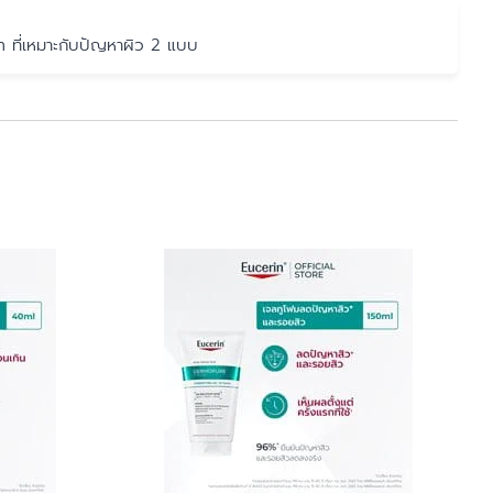
ผิวบอบบาง
n ที่เหมาะกับปัญหาผิว 2 แบบ
ผิวผสม
ผิวมัน
ผิวมีจุดด่างดำ
ผื่นภูมิแพ้ผิวหนัง