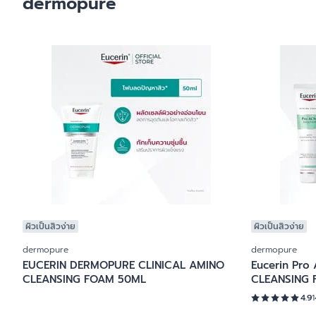
dermopure
เลือกผลิตภัณฑ์
ลบการกรอง
ผิวแห้ง
ศีรษะ
สีผิวไม่สม่ำเสมอ
ผิวกาย
ผิวบอบบาง
ใบหน้า
ผิวแพ้ง่าย ไวต่อ
ปกป้องผิวจากแสงแดด
ผิวคันระคายจากผ
ผลิตภัณฑ์สำหรับเส้นผมและหนังศีรษะ
ผิวหน้าแดง แพ้ง่
ผิวกาย
หนังศีรษะมีรังแ
ผิวบอบบางแพ้ง่
ป้องกันแสงแดด
ผิวเป็นสิวง่าย
ผิวเป็นสิวง่าย
dermopure
dermopure
EUCERIN DERMOPURE CLINICAL AMINO
Eucerin Pro
CLEANSING FOAM 50ML
CLEANSING 
4.9