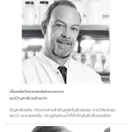
เบื้องหลังวิทยาศาสตร์แห่งความงาม
ลดปัญหาผิวแห้งมาก
ปัญหาผิวแห้ง เกิดจากสารสำคัญหลักในผิวลดลง การวิจัยล่าสุด
พบว่า อะควอพอริน ประตูส่งผ่านน้ำที่สำคัญในผิวชั้นเดอร์มิส