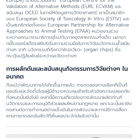
Europe) เรายังร่วมมือกับ European Centre for the
Validation of Alternative Methods (EURL ECVAM) และ
สนับสนุน OCED ในการให้ข้อมูลทางวิทยาศาสตร์ เราเป็นสมาชิก
ของ European Society of Toxicology In Vitro (ESTIV) และ
เป็นสมาชิกก่อตั้งของ European Partnership for Alternative
Approaches to Animal Testing (EPAA) หน่วยงานร่วม
ระหว่างคณะกรรมาธิการยุโรปกับภาคอุตสาหกรรมทั้งเจ็ด นอกจา
กนี้ไบเออร์สด๊อรฟยังริเริ่มความร่วมมือในการวิจัยนวัตกรรมล้ำสมัย
ต่างๆ อาทิ นวัตกรรมที่เรียกว่าชิปอวัยวะ (organ chips) ซึ่ง
กระตุ้นปฏิสัมพันธ์ระหว่างอวัยวะต่างๆ
การผลักดันและสนับสนุนกิจกรรมการวิจัยต่างๆ ใน
อนาคต
ถึงแม้ว่าพัฒนาการได้เกิดขึ้นมากแล้ว การทดลองทางเลือกที่เป็นที่
ยอมรับและจัดตั้งโดยผู้มีอำนาจควบคุมสำหรับหัวข้อความปลอดภัย
ทั้งหมดนั้นยังไม่มี เหล่านี้มีความเกี่ยวข้องการพัฒนาผลิตภัณฑ์
นวัตกรรมและการอนุมัติส่วนผสมใหม่ตามกฎหมาย เพราะฉะนั้นเรายัง
คงสานต่อการทำงานอย่างแข็งขันในการพัฒนาและการใช้ทางเลือก
แทนการทดลองในสัตว์ที่เห็นผลประจักษ์แล้วเท่านั้น