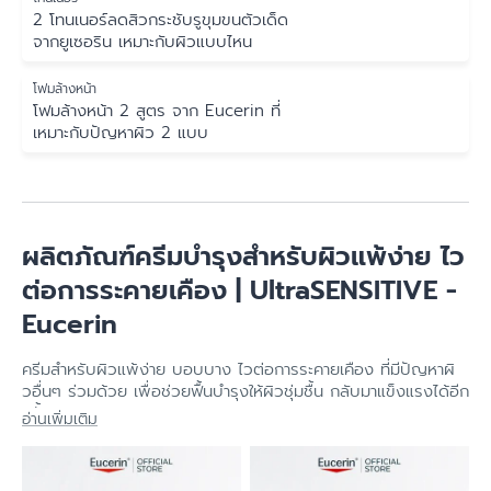
2 โทนเนอร์ลดสิวกระชับรูขุมขนตัวเด็ด
จากยูเซอริน เหมาะกับผิวแบบไหน
โฟมล้างหน้า
โฟมล้างหน้า 2 สูตร จาก Eucerin ที่
เหมาะกับปัญหาผิว 2 แบบ
ผลิตภัณฑ์ครีมบำรุงสำหรับผิวแพ้ง่าย ไว
ต่อการระคายเคือง | UltraSENSITIVE -
Eucerin
ครีมสำหรับผิวแพ้ง่าย บอบบาง ไวต่อการระคายเคือง ที่มีปัญหาผิ
วอื่นๆ ร่วมด้วย เพื่อช่วยฟื้นบำรุงให้ผิวชุ่มชื้น กลับมาแข็งแรงได้อีก
ครั้ง - ยูเซอริน
อ่านเพิ่มเติม