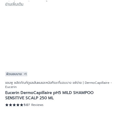
แชมพู ผลิตภัณฑ์ดูแลเส้นผมและหนัง
ศีรษะที่บอบบาง แพ้ง่าย |
DermoCapillaire - Eucerin
แชมพูและผลิตภัณฑ์ดูแลเส้นผมและหนังศีรษะที่มีปัญหาผมมัน ผม
ขาดหลุดร่วง ผมบางด้วยสูตรอ่อนโยน ช่วยดูแลปัญหาเส้นผมและ
หนังศีรษะจากต้นเหตุของปัญหา - ยูเซอริน
อ่านเพิ่มเติม