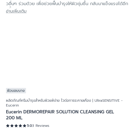
ผลิตภัณฑ์ครีมบำรุงสำหรับผิวแพ้ง่าย ไว
ต่อการระคายเคือง | UltraSENSITIVE -
Eucerin
ครีมสำหรับผิวแพ้ง่าย บอบบาง ไวต่อการระคายเคือง ที่มีปัญหาผิ
วอื่นๆ ร่วมด้วย เพื่อช่วยฟื้นบำรุงให้ผิวชุ่มชื้น กลับมาแข็งแรงได้อีก
ครั้ง - ยูเซอริน
อ่านเพิ่มเติม
ผิวบอบบาง