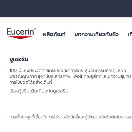
ผลิตภัณฑ์
บทความเกี่ยวกับผิว
เก
ยูเซอริน
ผลิตภัณฑ์บำรุงผิวหน้า
สำหรับริ้วรอย หย่อนคล้อย
ฐานข้อมูลสารสำคัญ
ยูเซอรินให้คำมั่นสัญญาในการต่อ
ผิวมัน และปัญหา
ไมโครพลาสติกในผ
100 ปีแห่งประวัติศาสตร์​และวิทยาศาสตร์ สู่นวัตกรรมการดูแลผิว
ต้านการทดลองในสัตว์
ร่างกาย
พรรณคุณภาพสูงที่มีประสิทธิภาพ เพื่อให้คุณรู้สึกดีและมีความสุขกับ
ผลิตภัณฑ์บำรุงผิวกาย
สำหรับผิวแห้งระคายเคือง
บทพิสูจน์ทางวิทยาศาสตร์
ฟื้นฟูผิวไหม้แดด
การใช้ชิวิตได้อย่างเต็มที่
ผลการค้นหายอดนิยม
สินค้ายอดน
ไมโครพลาสติกในผลิตภัณฑ์ดูแล
ผลิตภัณฑ์ป้องกันแสงแดด
สำหรับผิวมัน และปัญหาสิว
สำหรับริ้วรอย ห
ร่างกาย
เรียนรู้เพิ่มเติมเกี่ยวกับยูเซอริน
aquaphor
ผลิตภัณฑ์บำรุงผิวรอบดวงตาและริม
สำหรับผิวแห้งมาก เป็นขุย
ผิวแห้ง แพ้ง่าย
วัตถุดิบอันเป็นเลิศสำหรับผลิตภัณฑ์
ฝีปาก
eczema
คุณภาพเยี่ยม
สำหรับปกป้องแสงแดด
ริมฝีปากแห้งแตก
ผลิตภัณฑ์ดูแลมือและเท้า
keratosis pilaris
ผิวแห้ง
การตั้งค่าคุกกี้
เงื่อนไขการใช้งาน
ลิขสิทธิ์และผู้พัฒนาเว็บไซต์
นโยบายคว
uera
ผลิตภัณฑ์สำหรับเด็ก
ผิวแห้งจากโรค เ
ultrasensitive
ผลิตภัณฑ์สำหรับเส้นผมและหนัง