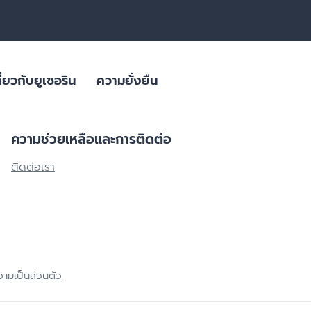
ี่ยวกับยูเซอริน
ความยั่งยืน
ความช่วยเหลือและการติดต่อ
สิว
ลิตภัณฑ์ดูแล
ผลิตภัณฑ์ผิวมีจุดด่างดำ
ติดต่อเรา
ใส่ใจสภาพภูมิอากาศ
ผลิตภัณฑ์สำหรับผิวมันขาดน้ำ
ิยม
บรรจุภัณฑ์ที่ยั่งยืน
ย่อนคล้อย
ผลิตภัณฑ์ครีมบำรุงสำหรับผิวแพ้
ง่าย ผิวแห้งมาก ผื่นภูมิแพ้
ผิวมีจุดด่างดำ
ผิวที่เปลี่ยนไปตามวัย
ผลิตภัณฑ์ดูแลเส้นผมและหนังศีรษะที่
ผลิตภัณฑ์ดูแลปัญหาริ้วรอย ผิวหย่อนคล้อยสำหรับวัย 40+ | HYALURON [HD
บอบบาง แพ้ง่าย
Eucerin HYALURON RADIANCE-LIFT FILLER 3D SERUM 
ามเป็นส่วนตัว
ผลิตภัณฑ์ดูแลปัญหาริ้วรอย เพื่อผิว
4.9
27 Reviews
แลดูอ่อนกว่าวัย
ช่น เบาหวาน