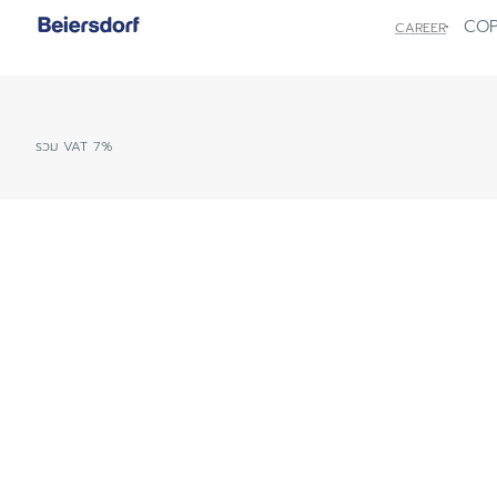
ผิวแห้ง
ศีรษะ
COP
CAREER
สีผิวไม่สม่ำเสมอ
ผิวบอบบาง
ผิวแพ้ง่าย ไวต่อ
ผิวคันระคายจากผ
ผิวหน้าแดง แพ้ง่
หนังศีรษะมีรังแ
ผิวบอบบางแพ้ง่
ป้องกันแสงแดด