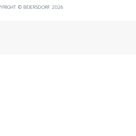
ผลิตภัณฑ์ฟื้นบำรุงผิวแห้งแตก
YRIGHT © BEIERSDORF 2026
ดูสินค้าทั้งหมด
ผลิตภัณฑ์ครีมบำรุงสำหรับผิวแพ้
ง่าย ไวต่อการระคายเคือง
ผลิตภัณฑ์ดูแลผิวกายและโลชั่นทาผิว
การระคายเคือง
เพื่อผิวแพ้ง่าย บอบบาง
ิวแห้ง
ผลิตภัณฑ์กันแดด สำหรับทุกสภาพ
ผิวทั้งเด็กและผู้ใหญ่
าย
ผลิตภัณฑ์ครีมบำรุงสำหรับผิวแห้ง
ค และผมบาง
ลอกขุย
าย