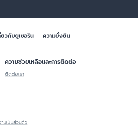
ี่ยวกับยูเซอริน
ความยั่งยืน
ความช่วยเหลือและการติดต่อ
สิว
ลิตภัณฑ์ดูแล
ผลิตภัณฑ์ผิวมีจุดด่างดำ
ติดต่อเรา
ใส่ใจสภาพภูมิอากาศ
ผลิตภัณฑ์สำหรับผิวมันขาดน้ำ
ิยม
บรรจุภัณฑ์ที่ยั่งยืน
ย่อนคล้อย
ผลิตภัณฑ์ครีมบำรุงสำหรับผิวแพ้
ง่าย ผิวแห้งมาก ผื่นภูมิแพ้
ผิวมีจุดด่างดำ
ผิวที่เปลี่ยนไปตามวัย
ผลิตภัณฑ์ดูแลเส้นผมและหนังศีรษะที่
ผลิตภัณฑ์ดูแลปัญหาริ้วรอย ผิวหย่อนคล้อยสำหรับวัย 40+ | HYALURON [HD
บอบบาง แพ้ง่าย
Eucerin HYALURON RADIANCE-LIFT FILLER 3D SERUM 
ามเป็นส่วนตัว
ผลิตภัณฑ์ดูแลปัญหาริ้วรอย เพื่อผิว
4.9
27 Reviews
แลดูอ่อนกว่าวัย
ช่น เบาหวาน