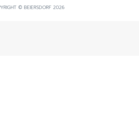
ผลิตภัณฑ์ฟื้นบำรุงผิวแห้งแตก
YRIGHT © BEIERSDORF 2026
ดูสินค้าทั้งหมด
ผลิตภัณฑ์ครีมบำรุงสำหรับผิวแพ้
ง่าย ไวต่อการระคายเคือง
ผลิตภัณฑ์ดูแลผิวกายและโลชั่นทาผิว
การระคายเคือง
เพื่อผิวแพ้ง่าย บอบบาง
ิวแห้ง
ผลิตภัณฑ์กันแดด สำหรับทุกสภาพ
ผิวทั้งเด็กและผู้ใหญ่
าย
ผลิตภัณฑ์ครีมบำรุงสำหรับผิวแห้ง
ค และผมบาง
ลอกขุย
าย