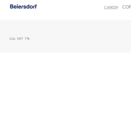
ผิวแห้ง
ศีรษะ
COP
CAREER
สีผิวไม่สม่ำเสมอ
ผิวบอบบาง
ผิวแพ้ง่าย ไวต่อ
ผิวคันระคายจากผ
ผิวหน้าแดง แพ้ง่
หนังศีรษะมีรังแ
ผิวบอบบางแพ้ง่
ป้องกันแสงแดด