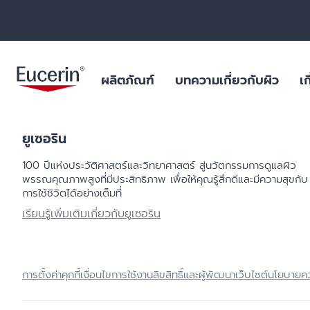
ผลิตภัณฑ์
บทความเกี่ยวกับผิว
เก
ยูเซอริน
ผลิตภัณฑ์บำรุงผิวหน้า
สำหรับริ้วรอย หย่อนคล้อย
ฐานข้อมูลสารสำคัญ
ยูเซอรินให้คำมั่นสัญญาในการต่อ
ผิวมัน และปัญหา
ไมโครพลาสติกในผ
100 ปีแห่งประวัติศาสตร์​และวิทยาศาสตร์ สู่นวัตกรรมการดูแลผิว
ต้านการทดลองในสัตว์
ร่างกาย
พรรณคุณภาพสูงที่มีประสิทธิภาพ เพื่อให้คุณรู้สึกดีและมีความสุขกับ
ผลิตภัณฑ์บำรุงผิวกาย
สำหรับผิวแห้งระคายเคือง
บทพิสูจน์ทางวิทยาศาสตร์
ฟื้นฟูผิวไหม้แดด
การใช้ชิวิตได้อย่างเต็มที่
ผลการค้นหายอดนิยม
สินค้ายอดน
ไมโครพลาสติกในผลิตภัณฑ์ดูแล
ผลิตภัณฑ์ป้องกันแสงแดด
สำหรับผิวมัน และปัญหาสิว
สำหรับริ้วรอย ห
ร่างกาย
เรียนรู้เพิ่มเติมเกี่ยวกับยูเซอริน
aquaphor
ผลิตภัณฑ์บำรุงผิวรอบดวงตาและริม
สำหรับผิวแห้งมาก เป็นขุย
ผิวแห้ง แพ้ง่าย
วัตถุดิบอันเป็นเลิศสำหรับผลิตภัณฑ์
ฝีปาก
eczema
คุณภาพเยี่ยม
สำหรับปกป้องแสงแดด
ริมฝีปากแห้งแตก
ผลิตภัณฑ์ดูแลมือและเท้า
keratosis pilaris
ผิวแห้ง
การตั้งค่าคุกกี้
เงื่อนไขการใช้งาน
ลิขสิทธิ์และผู้พัฒนาเว็บไซต์
นโยบายคว
uera
ผลิตภัณฑ์สำหรับเด็ก
ผิวแห้งจากโรค เ
ultrasensitive
ผลิตภัณฑ์สำหรับเส้นผมและหนัง