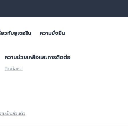
ี่ยวกับยูเซอริน
ความยั่งยืน
ความช่วยเหลือและการติดต่อ
สิว
ลิตภัณฑ์ดูแล
ผลิตภัณฑ์ผิวมีจุดด่างดำ
ติดต่อเรา
ใส่ใจสภาพภูมิอากาศ
ผลิตภัณฑ์สำหรับผิวมันขาดน้ำ
ิยม
บรรจุภัณฑ์ที่ยั่งยืน
ย่อนคล้อย
ผลิตภัณฑ์ครีมบำรุงสำหรับผิวแพ้
ง่าย ผิวแห้งมาก ผื่นภูมิแพ้
ผิวมีจุดด่างดำ
ผิวที่เปลี่ยนไปตามวัย
ผลิตภัณฑ์ดูแลเส้นผมและหนังศีรษะที่
ผลิตภัณฑ์ดูแลปัญหาริ้วรอย ผิวหย่อนคล้อยสำหรับวัย 40+ | HYALURON [HD
บอบบาง แพ้ง่าย
Eucerin HYALURON RADIANCE-LIFT FILLER 3D SERUM 
ามเป็นส่วนตัว
ผลิตภัณฑ์ดูแลปัญหาริ้วรอย เพื่อผิว
4.9
27 Reviews
แลดูอ่อนกว่าวัย
ช่น เบาหวาน