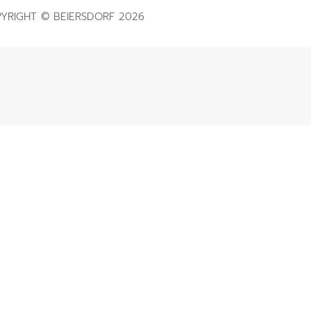
ผลิตภัณฑ์ฟื้นบำรุงผิวแห้งแตก
YRIGHT © BEIERSDORF 2026
ดูสินค้าทั้งหมด
ผลิตภัณฑ์ครีมบำรุงสำหรับผิวแพ้
ง่าย ไวต่อการระคายเคือง
ผลิตภัณฑ์ดูแลผิวกายและโลชั่นทาผิว
การระคายเคือง
เพื่อผิวแพ้ง่าย บอบบาง
ิวแห้ง
ผลิตภัณฑ์กันแดด สำหรับทุกสภาพ
ผิวทั้งเด็กและผู้ใหญ่
าย
ผลิตภัณฑ์ครีมบำรุงสำหรับผิวแห้ง
ค และผมบาง
ลอกขุย
าย