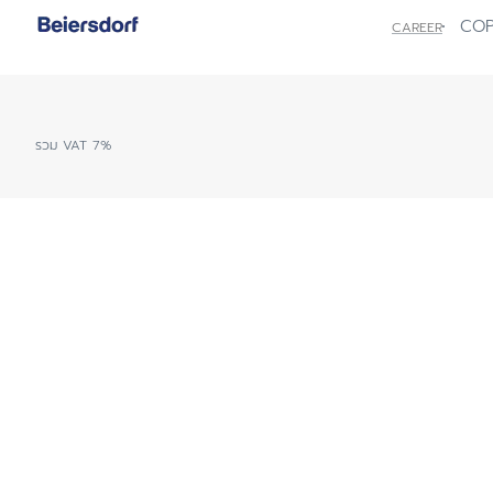
ผิวแห้ง
ศีรษะ
COP
CAREER
สีผิวไม่สม่ำเสมอ
ผิวบอบบาง
ผิวแพ้ง่าย ไวต่อ
ผิวคันระคายจากผ
ผิวหน้าแดง แพ้ง่
หนังศีรษะมีรังแ
ผิวบอบบางแพ้ง่
ป้องกันแสงแดด