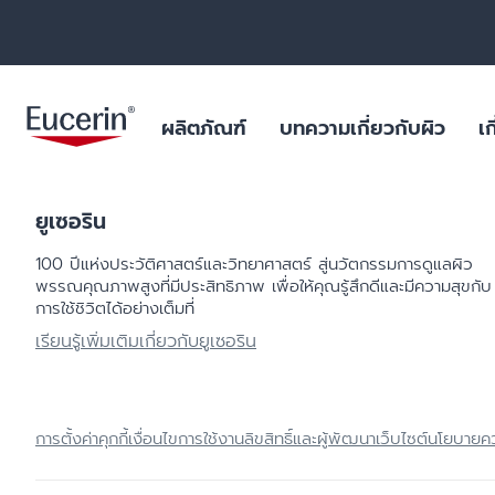
ผลิตภัณฑ์
บทความเกี่ยวกับผิว
เก
ยูเซอริน
ผลิตภัณฑ์บำรุงผิวหน้า
สำหรับริ้วรอย หย่อนคล้อย
ฐานข้อมูลสารสำคัญ
ยูเซอรินให้คำมั่นสัญญาในการต่อ
ผิวมัน และปัญหา
ไมโครพลาสติกในผ
100 ปีแห่งประวัติศาสตร์​และวิทยาศาสตร์ สู่นวัตกรรมการดูแลผิว
ต้านการทดลองในสัตว์
ร่างกาย
พรรณคุณภาพสูงที่มีประสิทธิภาพ เพื่อให้คุณรู้สึกดีและมีความสุขกับ
ผลิตภัณฑ์บำรุงผิวกาย
สำหรับผิวแห้งระคายเคือง
บทพิสูจน์ทางวิทยาศาสตร์
ฟื้นฟูผิวไหม้แดด
การใช้ชิวิตได้อย่างเต็มที่
ผลการค้นหายอดนิยม
สินค้ายอดน
ไมโครพลาสติกในผลิตภัณฑ์ดูแล
ผลิตภัณฑ์ป้องกันแสงแดด
สำหรับผิวมัน และปัญหาสิว
สำหรับริ้วรอย ห
ร่างกาย
เรียนรู้เพิ่มเติมเกี่ยวกับยูเซอริน
aquaphor
ผลิตภัณฑ์บำรุงผิวรอบดวงตาและริม
สำหรับผิวแห้งมาก เป็นขุย
ผิวแห้ง แพ้ง่าย
วัตถุดิบอันเป็นเลิศสำหรับผลิตภัณฑ์
ฝีปาก
eczema
คุณภาพเยี่ยม
สำหรับปกป้องแสงแดด
ริมฝีปากแห้งแตก
ผลิตภัณฑ์ดูแลมือและเท้า
keratosis pilaris
ผิวแห้ง
การตั้งค่าคุกกี้
เงื่อนไขการใช้งาน
ลิขสิทธิ์และผู้พัฒนาเว็บไซต์
นโยบายคว
uera
ผลิตภัณฑ์สำหรับเด็ก
ผิวแห้งจากโรค เ
ultrasensitive
ผลิตภัณฑ์สำหรับเส้นผมและหนัง