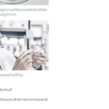
ื่อดูความเสถียรของผลิตภัณฑ์หลัง
หภูมิต่างๆ
จสอบอย่างถี่ถ้วน
ลิตภัณฑ์
คัญยังคงประสิทธิภาพทางการแพทย์