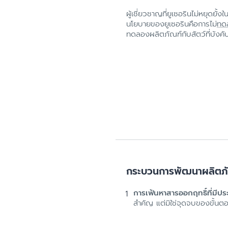
ผู้เชี่ยวชาญที่ยูเซอรินไม่หยุดย
นโยบายของยูเซอรินคือการไม่
ทดล
ทดลองผลิตภัณฑ์กับสัตว์ที่บังคับ
กระบวนการพัฒนาผลิตภัณ
การเฟ้นหาสารออกฤทธิ์ที่มีปร
สำคัญ แต่มิใช่จุดจบของขั้นต