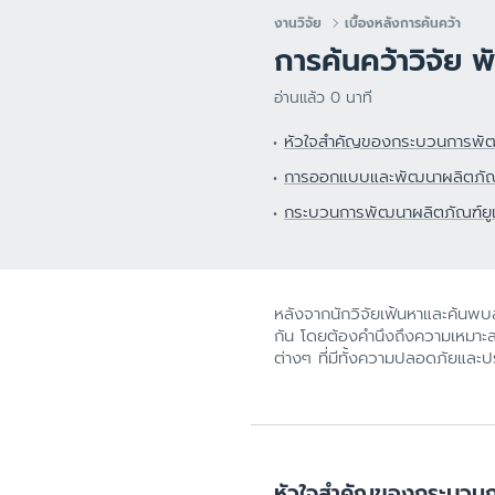
ผิวแห้ง
ศีรษะ
งานวิจัย
เบื้องหลังการค้นคว้า
สีผิวไม่สม่ำเสมอ
การค้นคว้าวิจัย
ผิวบอบบาง
อ่านแล้ว 0 นาที
ผิวแพ้ง่าย ไวต่อ
หัวใจสำคัญของกระบวนการพัฒน
ผิวคันระคายจากผ
การออกแบบและพัฒนาผลิตภัณฑ์ท
ผิวหน้าแดง แพ้ง่
กระบวนการพัฒนาผลิตภัณฑ์ยูเ
หนังศีรษะมีรังแ
ผิวบอบบางแพ้ง่
ป้องกันแสงแดด
หลังจากนักวิจัยเฟ้นหาและค้นพบส
กัน โดยต้องคำนึงถึงความเหมาะส
ต่างๆ ที่มีทั้งความปลอดภัยและป
หัวใจสำคัญของกระบวนก