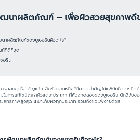
ผลิตภัณฑ์ฟื้นบำรุงผิวแห้งแตก
ดูสินค้าทั้งหมด
ผลิตภัณฑ์ครีมบำรุงสำหรับผิวแพ้
 พัฒนาผลิตภัณฑ์ – เพื่อผิวสวยสุขภาพด
ง่าย ไวต่อการระคายเคือง
ผลิตภัณฑ์ดูแลผิวกายและโลชั่นทาผิว
การระคายเคือง
เพื่อผิวแพ้ง่าย บอบบาง
าผลิตภัณฑ์ของยูเซอรินคืออะไร?
ิวแห้ง
ผลิตภัณฑ์กันแดด สำหรับทุกสภาพ
ี่ดีที่สุด
ผิวทั้งเด็กและผู้ใหญ่
าย
ซอริน
ผลิตภัณฑ์ครีมบำรุงสำหรับผิวแห้ง
ค และผมบาง
ลอกขุย
าย
ารออกฤทธิ์สำคัญแล้ว อีกขั้นตอนหนึ่งที่มีความสำคัญไม่แพ้กันคือการคิด
มในการแก้ไขปัญหาผิวแต่ละประเภท ที่ห้องทดลองของยูเซอริน นักวิจัยของ
ระสิทธิภาพสูงสุด เหมาะกับผิวทุกประเภท รวมถึงผิวแพ้ง่ายด้วย
ารพัฒนาผลิตภัณฑ์ของยูเซอรินคืออะไร?