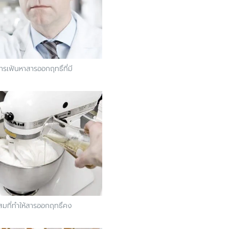
ารเฟ้นหาสารออกฤทธิ์ที่มี
สมที่ทำให้สารออกฤทธิ์คง