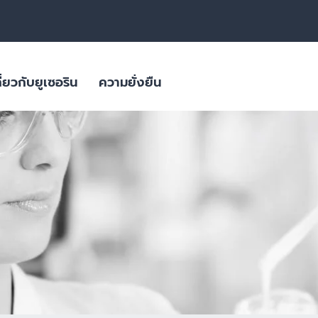
ี่ยวกับยูเซอริน
ความยั่งยืน
สิว
ลิตภัณฑ์ดูแล
ผลิตภัณฑ์ผิวมีจุดด่างดำ
ใส่ใจสภาพภูมิอากาศ
ผลิตภัณฑ์สำหรับผิวมันขาดน้ำ
ิยม
บรรจุภัณฑ์ที่ยั่งยืน
ย่อนคล้อย
ผลิตภัณฑ์ครีมบำรุงสำหรับผิวแพ้
ง่าย ผิวแห้งมาก ผื่นภูมิแพ้
ผิวมีจุดด่างดำ
ผิวที่เปลี่ยนไปตามวัย
ผลิตภัณฑ์ดูแลเส้นผมและหนังศีรษะที่
ผลิตภัณฑ์ดูแลปัญหาริ้วรอย ผิวหย่อนคล้อยสำหรับวัย 40+ | HYALURON [HD
บอบบาง แพ้ง่าย
Eucerin HYALURON RADIANCE-LIFT FILLER 3D SERUM 
ผลิตภัณฑ์ดูแลปัญหาริ้วรอย เพื่อผิว
4.9
27 Reviews
แลดูอ่อนกว่าวัย
ช่น เบาหวาน