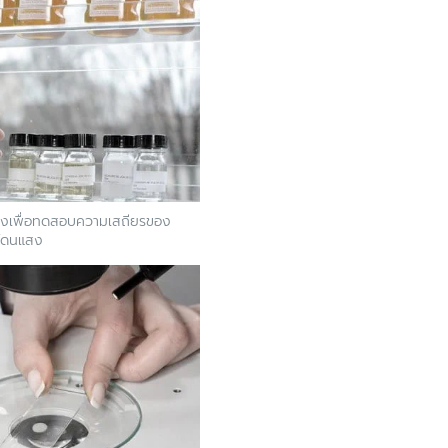
งเพื่อทดสอบความเสถียรของ
่โดนแสง