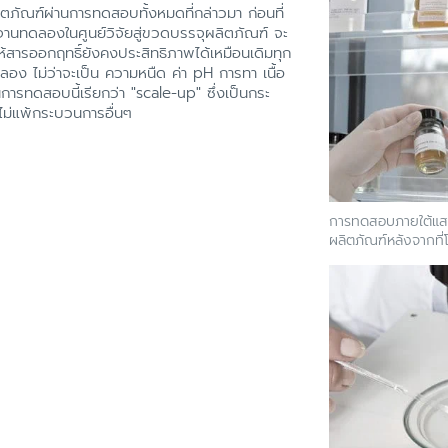
ภัณฑ์ผ่านการทดสอบทั้งหมดที่กล่าวมา ก่อนที่
จานทดลองในศูนย์วิจัยสู่ขวดบรรจุผลิตภัณฑ์ จะ
้สารออกฤทธิ์ยังคงประสิทธิภาพได้เหมือนเดิมทุก
ง ไม่ว่าจะเป็น ความหนืด ค่า pH การทา เนื้อ
การทดสอบนี้เรียกว่า "scale-up" ซึ่งเป็นกระ
ไม่แพ้กระบวนการอื่นๆ
การทดสอบภายใต้แส
ผลิตภัณฑ์หลังจากที