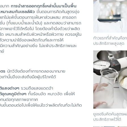
่างมาก
การนำสารออกฤทธิ์เหล่านั้นมาเป็นพื้น
เหมาะสมกับเซลล์ผิว
ขั้นตอนการคิดค้นสูตรยุ่ง
ุ่มเทไม่แพ้ขั้นตอนการเฟ้นหาส่วนผสม สารออก
ชั่น (ทั้งแบบน้ำและน้ำมัน) และทดสอบว่าสามารถ
ิภาพเอาไว้ได้หรือไม่ โดยต้องคำนึงด้วยว่าผลิต
ใด เหมาะสมสำหรับผิวหน้าหรือผิวกาย ควรอยู่ใน
ก้าวแรกที่สำคัญคือก
แล้วความน่าใช้ของผลิตภัณฑ์และการให้
ประสิทธิภาพสูงสุด
้ก็มีความสำคัญอย่างยิ่ง ไม่แพ้ประสิทธิภาพและ
ย์
ูตร
นักวิจัยต้องทำการทดลองมากมาย
่านั้นจึงจะส่งถึงมือผู้บริโภคได้
้แสงต่างๆ
รวมถึงแสงแดดจ้า
อุณหภูมิต่างๆ
ทั้งร้อนจัด หนาวจัด เพื่อให้
คงทนต่อทุกสภาพอากาศ
็นขั้นตอนต่อไปเพื่อให้แน่ใจว่าผลิตภัณฑ์จะไม่เกิด
ยูเซอรินคิดค้นสูตรผ
ประสิทธิภาพไว้ได้