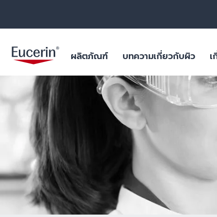
ผลิตภัณฑ์
บทความเกี่ยวกับผิว
เก
ผลิตภัณฑ์บำรุงผิวหน้า
สำหรับริ้วรอย หย่อนคล้อย
ฐานข้อมูลสารสำคัญ
ยูเซอรินให้คำมั่นสัญญาในการต่อ
ผิวมัน และปัญหา
ไมโครพลาสติกในผ
ต้านการทดลองในสัตว์
ร่างกาย
ผลิตภัณฑ์บำรุงผิวกาย
สำหรับผิวแห้งระคายเคือง
บทพิสูจน์ทางวิทยาศาสตร์
ฟื้นฟูผิวไหม้แดด
ผลการค้นหายอดนิยม
สินค้ายอดน
ไมโครพลาสติกในผลิตภัณฑ์ดูแล
ผลิตภัณฑ์ป้องกันแสงแดด
สำหรับผิวมัน และปัญหาสิว
สำหรับริ้วรอย ห
ร่างกาย
aquaphor
ผลิตภัณฑ์บำรุงผิวรอบดวงตาและริม
สำหรับผิวแห้งมาก เป็นขุย
ผิวแห้ง แพ้ง่าย
วัตถุดิบอันเป็นเลิศสำหรับผลิตภัณฑ์
ฝีปาก
eczema
คุณภาพเยี่ยม
สำหรับปกป้องแสงแดด
ริมฝีปากแห้งแตก
ผลิตภัณฑ์ดูแลมือและเท้า
keratosis pilaris
ผิวแห้ง
uera
ผลิตภัณฑ์สำหรับเด็ก
ผิวแห้งจากโรค เ
ultrasensitive
ผลิตภัณฑ์สำหรับเส้นผมและหนัง