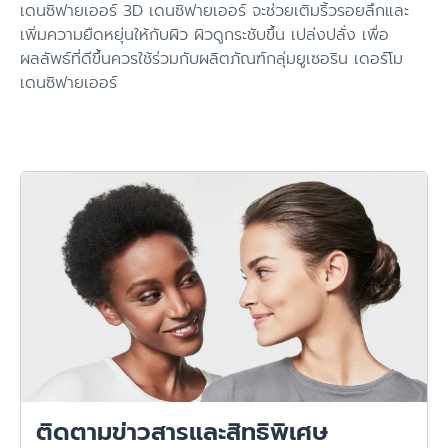
เดนซิฟายเออร์ 3D เดนซิฟายเออร์ จะช่วยเติมริ้วรอยลึกและ
เพิ่มความยืดหยุ่นให้กับผิว ผิวดูกระชับขึ้น เปล่งปลั่ง เพื่อ
ผลลัพธ์ที่ดีขึ้นควรใช้ร่วมกับผลิตภัณฑ์กลุ่มยูเซอริน เดอร์โม
เดนซิฟายเออร์
ติดตามข่าวสารและสิทธิพิเศษ