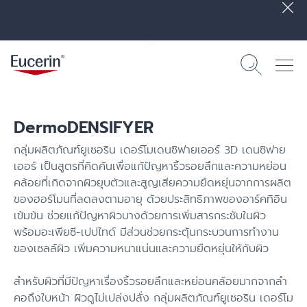
DermoDENSIFYER
กลุ่มผลิตภัณฑ์ยูเซอริน เดอร์โมเดนซิฟายเออร์ 3D เดนซิฟาย
เออร์ เป็นสูตรที่คิดค้นเพื่อแก้ปัญหาริ้วรอยลึกและความหย่อน
คล้อยที่เกิดจากผิวยุบตัวและสูญเสียความยืดหยุ่นจากการผลิต
ของฮอร์โมนที่ลดลงตามอายุ ด้วยประสิทธิภาพของอาร์คทิอิน
เข้มข้น ช่วยแก้ปัญหาผิวบางด้วยการเพิ่มสารกระชับในผิว
พร้อมอะเพียซี-เปปไทด์ มีส่วนช่วยกระตุ้นกระบวนการทำงาน
ของเซลล์ผิว เพิ่มความหนาแน่นและความยืดหยุ่นให้กับผิว
สำหรับผิวที่มีปัญหาเรื่องริ้วรอยลึกและหย่อนคล้อยมากจากลำ
คอถึงใบหน้า ผิวดูไม่เปล่งปลั่ง กลุ่มผลิตภัณฑ์ยูเซอริน เดอร์โม