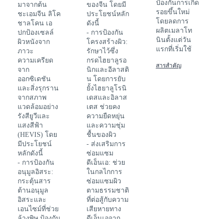
ป้องกันการเกิด
มาจากต้น
ของจีน โดยมี
รอยขึ้นใหม่
ชะเอมจีน ลิโค
ประโยชน์หลัก
โดยลดการ
ชาลโคน เอ
ดังนี้
ผลิตเมลาโท
ปกป้องเซลล์
- การป้องกัน
นินตั้งแต่วัน
ผิวหนังจาก
โครงสร้างผิว:
แรกที่เริ่มใช้
ภาวะ
รักษาไว้ซึ่ง
ความเครียด
กรดไฮยาลูรอ
สารสำคัญ
จาก
นิกและอีลาสติ
ออกซิเดชัน
น โดยการยับ
และสิ่งรุกราน
ยั้งไฮยาลูโรนิ
จากสภาพ
เดสและอิลาส
แวดล้อมอย่าง
เตส ช่วยคง
รังสียูวีและ
ความยืดหยุ่น
แสงสีฟ้า
และความชุ่ม
(HEVIS) โดย
ชื้นของผิว
มีประโยชน์
- ส่งเสริมการ
หลักดังนี้
ซ่อมแซม
- การป้องกัน
ดีเอ็นเอ: ช่วย
อนุมูลอิสระ:
ในกลไกการ
กระตุ้นสาร
ซ่อมแซมผิว
ต้านอนุมูล
ตามธรรมชาติ
อิสระและ
ที่ต่อสู้กับความ
เอนไซม์ที่ช่วย
เสียหายทาง
ล้างพิษ ป้องกัน
ดีเอ็นเอจาก