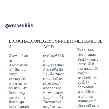
อย่างต่อเนื่อง โดยเห็นผลอย่างชัดเจน
• เพื่อผิวดูกระจ่างใสภายใน 2 สัปดาห์
• เนื้อบางเบา ไม่เหนียวเหนอะหนะ ซึมซาบเร็ว
• ผ่านการทดสอบว่าไม่อุดตัน
รูขุมขน
สูตรทางคลินิก
• เหมาะกับการใช้ก่อนแต่งหน้า
วิธีใช้
• ลูบไล้เซรั่มให้ทั่วใบหน้าก่อนออกแดดอย่างน้อย 15-30 นาที
และควรทาซ้ำเป็นประจำเมื่อทำกิจกรรมกลางแจ้งหรือหลังว่าย
LICOCHALCONE
GLYCYRRHETINIC
THIAMIDOL
น้ำ
ข้อควรระวัง
A
ACID
ไทอามิดอล
• การใช้ผลิตภัณฑ์เครื่องสำอางที่มีสารป้องกัน แสงแดดเป็นเพียง
เป็นส่วนผสม
วิธีหนึ่งที่จะช่วยลดความเสี่ยงจากอันตราย
ลิโคชาลโคน
กรดไกลซิริทินิ
สิทธิบัตรของยู
เอ
ก
จากแสงแดด
เซอรินที่ใช้
(Licochalcone
(Glycyrrhetinic
เวลาพัฒนาถึง
• อ่านวิธีใช้ให้ละเอียดและปฏิบัติตามอย่าง เคร่งครัด
A) เป็นส่วน
Acid) หรือ อีก
สิบปี ที่มี
ผสมที่มี
ชื่อหนึ่งเรียกว่า
• หากใช้แล้วมีความผิดปกติใดๆเกิดขึ้นต้อง หยุดใช้และปรึกษา
ประสิทธิภาพ
สรรพคุณใน
เอนอกโซโลน
แพทย์หรือเภสัชกร
สูงซึ่งได้ผ่าน
การต้านการ
(Enoxolone)
การทดสอบ
• ควรใช้ผลิตภัณฑ์ที่มีส่วนประกอบของTHIAMODOL ไม่เกิน 4
อักเสบที่มีประ
สกัดจากราก
ทางคลินิกและ
ครั้งต่อวัน
สิทธภาพสูง
ของชะเอมเทศ
ทางผิวหนังว่า
และสามารถ
ซึ่งถูกนำมาใช้
ช่วยลดรอยที่
ต้านอนุมูล
ในการแพทย์
เกิดจากสิวและ
อิสระ โดยสกัด
แผนโบราณ