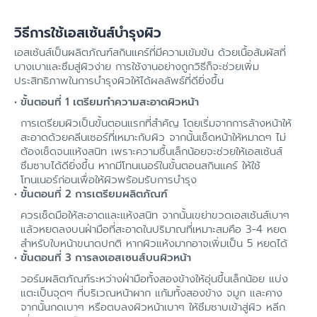
วิธีการใช้เอสเซ้นส์บำรุงผิว
เอสเซ้นส์เป็นผลิตภัณฑ์สกินแคร์ที่มีความเข้มข้น ด้วยเนื้อสัมผัสที่
บางเบาและซึมสู่ผิวง่าย การใช้งานอย่างถูกวิธีก็จะช่วยเพิ่ม
ประสิทธิภาพในการบำรุงผิวให้ได้ผลลัพธ์ที่ดียิ่งขึ้น
ขั้นตอนที่ 1 เตรียมทำความสะอาดผิวหน้า
การเตรียมผิวเป็นขั้นตอนแรกที่สำคัญ โดยเริ่มจากการล้างหน้าให้
สะอาดด้วยคลีนเซอร์ที่เหมาะกับผิว จากนั้นเช็ดหน้าให้หมาดๆ ไม่
ต้องเช็ดจนแห้งสนิท เพราะความชื้นเล็กน้อยจะช่วยให้เอสเซ้นส์
ซึมซาบได้ดียิ่งขึ้น หากมีโทนเนอร์ในขั้นตอนสกินแคร์ ให้ใช้
โทนเนอร์ก่อนเพื่อให้ผิวพร้อมรับการบำรุง
ขั้นตอนที่ 2 การเตรียมผลิตภัณฑ์
ควรเช็ดมือให้สะอาดและแห้งสนิท จากนั้นเขย่าขวดเอสเซ้นส์เบาๆ
แล้วหยดลงบนฝ่ามือที่สะอาดในปริมาณที่เหมาะสมคือ 3-4 หยด
สำหรับใบหน้าขนาดปกติ หากผิวแห้งมากอาจเพิ่มเป็น 5 หยดได้
ขั้นตอนที่ 3 การลงเอสเซนส์บนผิวหน้า
วอร์มผลิตภัณฑ์ระหว่างฝ่ามือทั้งสองข้างให้อุ่นขึ้นเล็กน้อย แบ่ง
แตะเป็นจุดๆ ที่บริเวณหน้าผาก แก้มทั้งสองข้าง จมูก และคาง
จากนั้นกดเบาๆ หรือตบลงผิวหน้าเบาๆ ให้ซึมซาบเข้าสู่ผิว หลีก