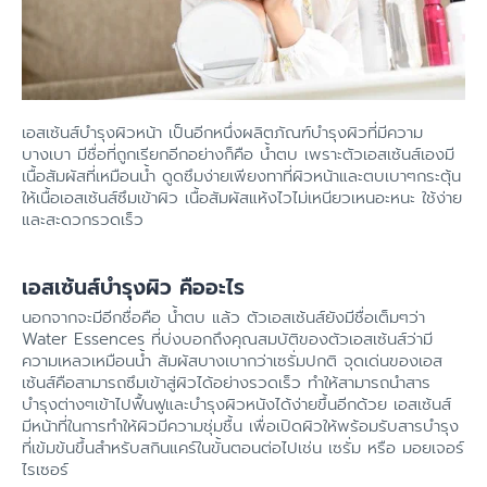
เอสเซ้นส์บำรุงผิวหน้า เป็นอีกหนึ่งผลิตภัณฑ์บำรุงผิวที่มีความ
บางเบา มีชื่อที่ถูกเรียกอีกอย่างก็คือ น้ำตบ เพราะตัวเอสเซ้นส์เองมี
เนื้อสัมผัสที่เหมือนน้ำ ดูดซึมง่ายเพียงทาที่ผิวหน้าและตบเบาๆกระตุ้น
ให้เนื้อเอสเซ้นส์ซึมเข้าผิว เนื้อสัมผัสแห้งไวไม่เหนียวเหนอะหนะ ใช้ง่าย
และสะดวกรวดเร็ว
เอสเซ้นส์บำรุงผิว คืออะไร
นอกจากจะมีอีกชื่อคือ น้ำตบ แล้ว ตัวเอสเซ้นส์ยังมีชื่อเต็มๆว่า
Water Essences ที่บ่งบอกถึงคุณสมบัติของตัวเอสเซ้นส์ว่ามี
ความเหลวเหมือนน้ำ สัมผัสบางเบากว่าเซรั่มปกติ จุดเด่นของเอส
เซ้นส์คือสามารถซึมเข้าสู่ผิวได้อย่างรวดเร็ว ทำให้สามารถนำสาร
บำรุงต่างๆเข้าไปฟื้นฟูและบำรุงผิวหนังได้ง่ายขึ้นอีกด้วย เอสเซ้นส์
มีหน้าที่ในการทำให้ผิวมีความชุ่มชื้น เพื่อเปิดผิวให้พร้อมรับสารบำรุง
ที่เข้มข้นขึ้นสำหรับสกินแคร์ในขั้นตอนต่อไปเช่น เซรั่ม หรือ มอยเจอร์
ไรเซอร์