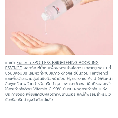
แนะนำ
Eucerin SPOTLESS BRIGHTENING BOOSTING
ESSENCE
ผลิตภัณฑ์น้ำตบเพื่อผิวกระจ่างใสตัวแรกจากยูเซอริน ที่
ช่วยปลอบประโลมผิวที่ผ่านมลภาวะต่างๆให้ดีขึ้นด้วย Panthenol
และเพิ่มเติมความชุ่มชื้นขิงผิวหน้าด้วย Hyaluronic Acid ให้ผิวหน้า
อิ่มฟูเตรียมพร้อมสำหรับครีมบำรุง แะช่วยผลัดเซลล์ผิวที่หมองคล้ำ
ให้กระจ่างใสด้วย Vitamin C 99% ยืนยัน ผิวดูกระจ่างใส เปล่ง
ประกายจริง เพียงแค่ตบหลังจากใช้โทนเนอร์ แค่นี้ก็พร้อมสำหรับเซ
รั่มหรือครีมบำรุงตัวถัดไปแล้ว