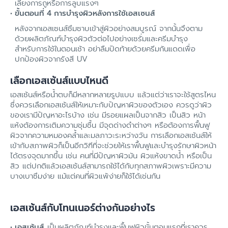
เลี่ยงการถูหรือการลูบแรงๆ
ขั้นตอนที่ 4 การบำรุงผิวหลังการใช้เอสเซนส์
หลังจากเอสเซนส์ซึมซาบเข้าสู่ผิวอย่างสมบูรณ์ จากนั้นจึงตาม
ด้วยผลิตภัณฑ์บำรุงผิวตัวต่อไปอย่างเซรั่มและครีมบำรุง
สำหรับการใช้ในตอนเช้า อย่าลืมปิดท้ายด้วยครีมกันแดดเพื่อ
ปกป้องผิวจากรังสี UV
เลือกเอสเซ้นส์แบบไหนดี
เอสเซ้นส์หรือน้ำตบก็มีหลากหลายรูปแบบ แล้วแต่ว่าเราจะใช้สูตรไหน
ซึ่งควรเลือกเอสเซ้นส์ให้เหมาะกับปัญหาผิวของตัวเอง ควรดูว่าผิว
ของเรามีปัญหาอะไรบ้าง เช่น มีรอยแผลเป็นจากสิว เป็นสิว หน้า
แห้งต้องการเติมความชุ่มชื้น มีจุดด่างดำต่างๆ หรือต้องการฟื้นฟู
ผิวจากความหมองคล้ำและมลภาวะระหว่างวัน การเลือกเอสเซ้นส์ให้
เข้ากับสภาพผิวก็เป็นอีกวิฑีที่จะช่วยให้เราฟื้นฟูและบำรุงรักษาผิวหน้า
ได้ตรงจุดมากขึ้น เช่น คนที่มีปัญหาผิวมัน ผิวแห้งขาดน้ำ หรือเป็น
สิว แต่ปกติแล้วเอสเซ้นส์สามารถใช้ได้กับทุกสภาพผิวเพราะมีความ
บางเบาซึมง่าย แม้แต่คนที่ผิวแพ้ง่ายก็ใช้ได้เช่นกัน
เอสเซ้นส์กับโทนเนอร์ต่างกันอย่างไร
เอสเซ้นส์
เป็นผลิตภัณฑ์บำรุงและฟื้นฟูผิวขั้นตอนแรกที่เราควร