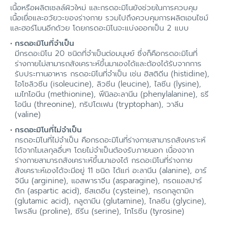
เนื้อหรือผลิตเซลล์ผิวใหม่ และกรดอะมิโนยังช่วยในการควบคุม
เนื้อเยื่อและอวัยวะของร่างกาย รวมไปถึงควบคุมการผลิตเอนไซม์
และฮอร์โมนอีกด้วย โดยกรดอะมิโนจะแบ่งออกเป็น 2 แบบ
กรดอะมิโนที่จำเป็น
มีกรดอะมิโน 20 ชนิดที่จำเป็นต่อมนุษย์ ซึ่งก็คือกรดอะมิโนที่
ร่างกายไม่สามารถสังเคราะห์ขึ้นมาเองได้และต้องได้รับจากการ
รับประทานอาหาร กรดอะมิโนที่จำเป็น เช่น ฮิสติดีน (histidine),
ไอโซลิวซีน (isoleucine), ลิวซีน (leucine), ไลซีน (lysine),
เมไทโอนีน (methionine), ฟีนิลอะลานีน (phenylalanine), ธรี
โอนีน (threonine), ทริปโตเฟน (tryptophan), วาลีน
(valine)
กรดอะมิโนที่ไม่จำเป็น
กรดอะมิโนที่ไม่จำเป็น คือกรดอะมิโนที่ร่างกายสามารถสังเคราะห์
ได้จากโมเลกุลอื่นๆ โดยไม่จำเป็นต้องรับภายนอก เนื่องจาก
ร่างกายสามารถสังเคราะห์ขึ้นมาเองได้ กรดอะมิโนที่ร่างกาย
สังเคราะห์เองได้จะมีอยู่ 11 ชนิด ได้แก่ อะลานีน (alanine), อาร์
จินีน (arginine), แอสพาราจีน (asparagine), กรดแอสปาร์
ติก (aspartic acid), ซีสเตอีน (cysteine), กรดกลูตามิก
(glutamic acid), กลูตามีน (glutamine), ไกลซีน (glycine),
โพรลีน (proline), ซีรีน (serine), ไทโรซีน (tyrosine)