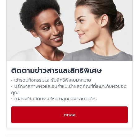
ได้รับกรดอะมิโนที่เพียงพอจึงมีความสำคัญต่อสุขภาพและความ
โดยทั่วไป การได้รับกรดอะมิโนจากอาหารในปริมาณที่สมดุลไม่ก่อ
แข็งแรงของผิวหนังและเส้นผม
ให้เกิดปัญหา แต่อย่างไรก็ตาม การรับประทานผลิตภัณฑ์เสริมอา
หารกรดอะมิโนในปริมาณมากเกินไป อาจเป็นภาระต่อไตและตับใน
การกำจัดของเสีย และอาจรบกวนสมดุลของกรดอะมิโนใน
ร่างกาย ควรปรึกษาแพทย์หรือผู้เชี่ยวชาญก่อนรับประทาน
ผลิตภัณฑ์เสริมอาหาร
ติดตามข่าวสารและสิทธิพิเศษ
• เข้าร่วมกิจกรรมและรับสิทธิพิเศษมากมาย
• ปรึกษาสภาพผิวและรับคำแนะนำผลิตภัณฑ์ที่เหมาะกับผิวของ
คุณ
• ได้ลองใช้นวัตกรรมใหม่ล่าสุดของเราก่อนใคร
ตกลง