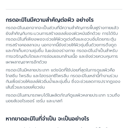
กรดอะมิโนมีความสำคัญต่อผิว อย่างไร
กรดอะมิโนนอกจากจะเป็นส่วนที่มีความสำคัญการฟื้นฟูร่างกายแล้ว
ยังสำคัญกับกระบวนการสร้างเซลล์ของผิวหนังอีกด้วย การได้รับ
กรดอะมิโนที่เพียงพอจะช่วยให้ผิวดูเต่งตึงและอวบอิ่มโดยกระตุ้น
การสร้างคอลลาเจน นอกจากนี้ยังช่วยให้ผิวชุ่มชื้นด้วยการดึงดูด
และกักเก็บความชุ่มชื้น ในแง่ของร่างกาย กรดอะมิโนจำเป็นสำหรับ
การเจริญเติบโตและการซ่อมแซมกล้ามเนื้อ และยังช่วยควบคุมการ
เผาผลาญอาหารอีกด้วย
กรดอะมิโนมีหลายประเภท แต่ชนิดที่ใช้บ่อยที่สุดในการดูแลผิวคือ
ไกลซีน โพรลีน และไฮดรอกซีโพรลีน กรดอะมิโนเหล่านี้ทำงานร่วม
กันเพื่อช่วยให้เซลล์ผิวอิ่มน้ำและชุ่มชื้น ซึ่งจะช่วยลดการปรากฏของ
เส้นริ้วและรอยเหี่ยวย่น
กรดอะมิโนสามารถพบได้ในผลิตภัณฑ์ดูแลผิวหลายประเภท รวมถึง
มอยส์เจอไรเซอร์ เซรั่ม และมาสก์
หากขาดอะมิโนที่จำเป็น จะเป็นอย่างไร