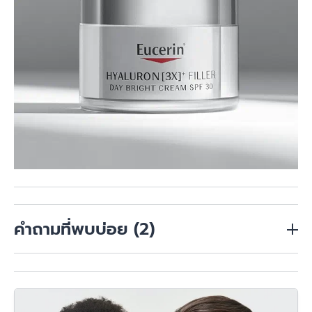
คำถามที่พบบ่อย
(2)
กรดอะมิโนมีประโยชน์ต่อผิวพรรณและเส้นผมหรือไม่?
กรดอะมิโนเป็นส่วนประกอบสำคัญของโปรตีน อย่างคอลลาเจน
การได้รับกรดอะมิโนมากเกินไปมีผลเสียหรือไม่?
และเคราติน ซึ่งเป็นโครงสร้างหลักของผิวพรรณและเส้นผม การ