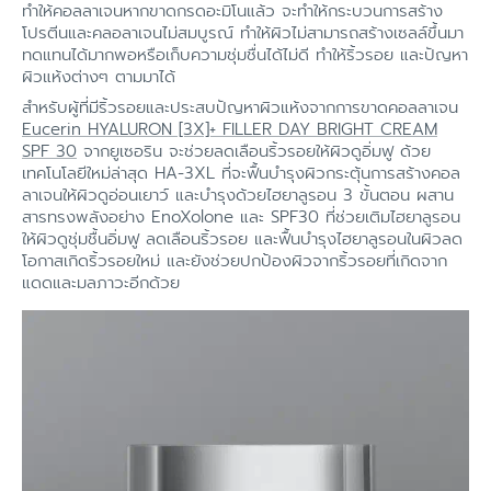
ทำให้คอลลาเจนหากขาดกรดอะมิโนแล้ว จะทำให้กระบวนการสร้าง
โปรตีนและคลอลาเจนไม่สมบูรณ์ ทำให้ผิวไม่สามารถสร้างเซลล์ขึ้นมา
ทดแทนได้มากพอหรือเก็บความชุ่มชื่นได้ไม่ดี ทำให้ริ้วรอย และปัญหา
ผิวแห้งต่างๆ ตามมาได้
สำหรับผู้ที่มีริ้วรอยและประสบปัญหาผิวแห้งจากการขาดคอลลาเจน
Eucerin HYALURON [3X]+ FILLER DAY BRIGHT CREAM
SPF 30
จากยูเซอริน จะช่วยลดเลือนริ้วรอยให้ผิวดูอิ่มฟู ด้วย
เทคโนโลยีใหม่ล่าสุด HA-3XL ที่จะฟื้นบำรุงผิวกระตุ้นการสร้างคอล
ลาเจนให้ผิวดูอ่อนเยาว์ และบำรุงด้วยไฮยาลูรอน 3 ขั้นตอน ผสาน
สารทรงพลังอย่าง EnoXolone และ SPF30 ที่ช่วยเติมไฮยาลูรอน
ให้ผิวดูชุ่มชื้นอิ่มฟู ลดเลือนริ้วรอย และฟื้นบำรุงไฮยาลูรอนในผิวลด
โอกาสเกิดริ้วรอยใหม่ และยังช่วยปกป้องผิวจากริ้วรอยที่เกิดจาก
แดดและมลภาวะอีกด้วย