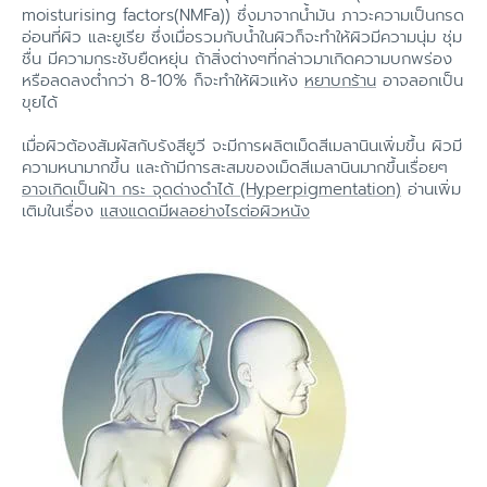
moisturising factors(NMFa)) ซึ่งมาจากน้ำมัน ภาวะความเป็นกรด
อ่อนที่ผิว และยูเรีย ซึ่งเมื่อรวมกับน้ำในผิวก็จะทำให้ผิวมีความนุ่ม ชุ่ม
ชื่น มีความกระชับยืดหยุ่น ถ้าสิ่งต่างๆที่กล่าวมาเกิดความบกพร่อง
หรือลดลงต่ำกว่า 8-10% ก็จะทำให้ผิวแห้ง
หยาบกร้าน
อาจลอกเป็น
ขุยได้
เมื่อผิวต้องสัมผัสกับรังสียูวี จะมีการผลิตเม็ดสีเมลานินเพิ่มขึ้น ผิวมี
ความหนามากขึ้น และถ้ามีการสะสมของเม็ดสีเมลานินมากขึ้นเรื่อยๆ
อาจเกิดเป็นฝ้า กระ จุดด่างดำได้ (Hyperpigmentation)
อ่านเพิ่ม
เติมในเรื่อง
แสงแดดมีผลอย่างไรต่อผิวหนัง