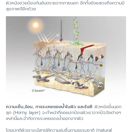
ผิวหนังช่วยป้องกันอันตรายจากภายนอก อีกทั้งยังแสดงถึงความมี
สุขภาพดีอีกด้วย
ความเย็น,ร้อน, การระเหยของน้ำในผิว และรังสี:
ผิวหนังชั้นนอก
สุด (Horny layer) จะทำหน้าที่คอยปกป้องผิวเราจากปัจจัยต่างๆ
เหล่านี้และจำกัดการระเหยของน้ำออกจากผิว
โดยปกติผิวเราจะมีสารให้ความชุ่มชื่นตามธรรมชาติ (natural