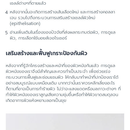
เซลล์ต่างๆที่ตายแล้ว
หลังจากนั้นจะเกิดการสร้างเส้นเลือดใหม่ และการสร้างคอลลา
เจน รวมไปถึงกระบวนการเสริมสร้างเซลล์ผิวใหม่
(epithelisation)
อ่านเพิ่มเติมในเรื่องของปัจจัยที่ส่งผลกระทบต่อผิว, การดูแล
ผิว, การเลือกใช้มอยส์เจอไรเซอร์
เสริมสร้างและฟื้นฟูเกราะป้องกันผิว
หลังจากที่รู้จักโครงสร้างและหน้าที่ของผิวหนังกันแล้ว การดูแล
ผิวหนังของเราจึงมีสำคัญและควรทำเป็นประจำ เพื่อช่วยเร่ง
กระบวนการฟื้นฟูและซ่อมแซมผิว ให้กลับมาทำหน้าที่ปกป้องเราได้
อย่างสมบูรณ์แบบเหมือนเดิม มากกว่านั้นเราควรหลีกเลี่ยงอะไร
ก็ตามที่อาจเป็นการทำร้ายผิว ไม่ว่าจะแสงแดดหรือมลภาวะต่างๆ ที่
ทำให้ผิวหนังของเราสูญเสียความชุ่มชื้นหรือทำให้ผิวขาดสมดุลจน
เกิดอาการผิวแห้งหยาบลอกเป็นขุย