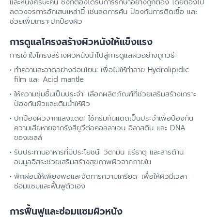
และหนังศรีษะคัน ซึ่งก็ต้องได้รับการรักษาอย่างถูกต้อง โดยต้องไป
ลดวงจรการอักเสบเหล่านี้ เช่นลดการคัน ป้องกันการติดเชื้อ และ
ช่วยเพิ่มเกราะปกป้องผิว
การดูแลโครงสร้างผิวหนังให้แข็งแรง
การเข้าใจโครงสร้างผิวหนังนำไปสู่การดูแลผิวอย่างถูกวิธี:
ทำความสะอาดอย่างอ่อนโยน: เพื่อไม่ให้ทำลาย Hydrolipidic
film และ Acid mantle
ให้ความชุ่มชื้นเป็นประจำ: เลือกผลิตภัณฑ์ที่ช่วยเสริมสร้างเกราะ
ป้องกันผิวและเติมน้ำให้ผิว
ปกป้องผิวจากแสงแดด: ใช้ครีมกันแดดเป็นประจำเพื่อป้องกัน
ความเสียหายจากรังสียูวีต่อคอลลาเจน อิลาสติน และ DNA
ของเซลล์
รับประทานอาหารที่มีประโยชน์: วิตามิน แร่ธาตุ และสารต้าน
อนุมูลอิสระช่วยเสริมสร้างสุขภาพผิวจากภายใน
พักผ่อนให้เพียงพอและจัดการความเครียด: เพื่อให้ผิวมีเวลา
ซ่อมแซมและฟื้นฟูตัวเอง
การฟื้นฟูและซ่อมแซมผิวหนัง