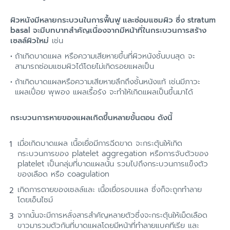
ผิวหนังมีหลายกระบวนในการฟื้นฟู และซ่อมแซมผิว ซึ่ง stratum
basal จะมีบทบาทสำคัญเนื่องจากมีหน้าที่ในกระบวนการสร้าง
เซลล์ผิวใหม่
เช่น
ถ้าเกิดบาดแผล หรือความเสียหายขึ้นที่ผิวหนังชั้นบนสุด จะ
สามารถซ่อมแซมผิวได้โดยไม่เกิดรอยแผลเป็น
ถ้าเกิดบาดแผลหรือความเสียหายลึกถึงชั้นหนังแท้ เช่นมีภาวะ
แผลเปื่อย พุพอง แผลเรื้อรัง จะทำให้เกิดแผลเป็นขึ้นมาได้
กระบวนการหายของแผลเกิดขึ้นหลายขั้นตอน ดังนี้
เมื่อเกิดบาดแผล เนื้อเยื่อมีการฉีดขาด จะกระตุ้นให้เกิด
กระบวนการของ platelet aggregation หรือการจับตัวของ
platelet เป็นกลุ่มที่บาดแผลนั้น รวมไปถึงกระบวนการแข็งตัว
ของเลือด หรือ coagulation
เกิดการตายของเซลล์และ เนื้อเยื่อรอบแผล ซึ่งก็จะถูกทำลาย
โดยเอ็นไซม์
จากนั้นจะมีการหลั่งสารสำคัญหลายตัวซึ่งจะกระตุ้นให้เม็ดเลือด
ขาวมารวมตัวกันที่บาดแผลโดยมีหน้าที่ทำลายแบคทีเรีย และ