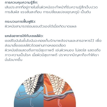
การควบคุมความรู้สึก:
เส้นประสาทที่อยู่ภายในชั้นผิวหนังจะทำหน้าที่รับความรู้สึกเจ็บปวด
การสัมผัส แรงสั่นสะเทือน การเปลี่ยนแปลงอุณหภูมิ เป็นต้น
กระบวนการฟื้นฟูผิว:
ผิวหนังสามารถซ่อมแซมตัวเองได้เมื่อเกิดบาดแผล
แหล่งอาหารให้กับเซลล์ผิว:
เซลล์ไขมันในชั้นไขมันจะคอยเก็บรักษาพลังงานและสารอาหารไว้ เพื่อ
ส่งมาเลี้ยงเซลล์ผิวโดยผ่านทางหลอดเลือด
ผิวหนังยังแสดงถึงการมีสุขภาพดี เช่นผิวหมอง ไม่สดใส แสดงถึง
ภาวะความเป็นโรค เมื่อผิวมีสุขภาพดี ปราศจากปัญหาก็จะทำให้เรา
มั่นใจมากขึ้น