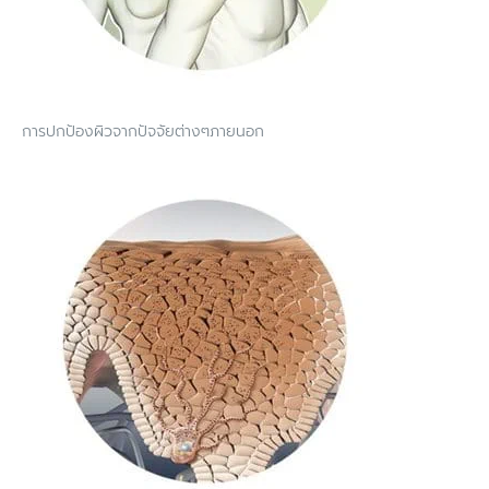
การปกป้องผิวจากปัจจัยต่างๆภายนอก