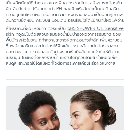
เป็นผลิตภัณฑ์ที่ทำความสะอาดผิวอย่างอ่อนโยน สร้างเกราะป้องกัน
ผิว อีกทั้งช่วยปรับสมดุลค่า PH ของผิวให้กลับมาเป็นปกติ เสริม
ความชุ่มชื้นให้กับผิวที่เริ่มเกิดความแห้งกร้านกลับมาเป็นผิวที่สุขภาพ
ดีมีความยืดหยุ่น กระชับเหมือนเดิม อ่อนโยนใช้ได้แม้คนที่มีผิวแพ้ง่าย
สำหรับคนที่ผิวแห้งมาก ควรใช้เป็น
pH5 SHOWER OIL Sensitive
skin
ที่อุดมไปด้วยส่วนผสมของน้ำมันบำรุงผิวจากธรรมชาติ ช่วย
ฟื้นบำรุงผิวในขณะที่ทำความสะอาดผิวกายอย่างล้ำลึก เพิ่มความชุ่ม
ชื้นพร้อมเสริมเกราะปกป้องให้ผิวแข็งแรง กลับมาปกป้องเราจาก
มลภาวะต่าง ๆ ภายนอกได้อย่างรวดเร็วยิ่งขึ้น และยังทำให้ผิวกาย
เนียนนุ่ม ไม่แห้งตึงหลังอาบน้ำ ใช้งานได้ทุกวันโดยไม่ทำให้ผิวเสีย
สมดุล สามารถใช้ได้แม้ผิวที่ไวต่อการระคายเคืองหรือผิวแพ้ง่าย