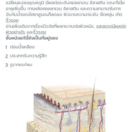
เปลี่ยนแปลงอุณหภูมิ มีผลต่อระดับคอลลาเจน อิลาสติน ขณะที่เมื่อ
อายุเพิ่มขึ้น การผลิตคอลลาเจน อิลาสติน และความสามารถในการ
จับกับน้ำของไฮยาลูรอนก็ลดลง ผิวขาดความกระชับ ยืดหยุ่น เกิด
ริ้วรอย
อ่านเพิ่มเติมจากเรื่องปัจจัยที่ผลกระทบต่อผิวหนัง,
แสงแดดมีผลต่อ
ผิวอย่างไร
และ
ริ้วรอย
ชั้นหนังแท้นี้ยังเป็นที่อยู่ของ
ต่อมน้ำเหลือง
ประสาทรับความรู้สึก
รูรากขน/ผม