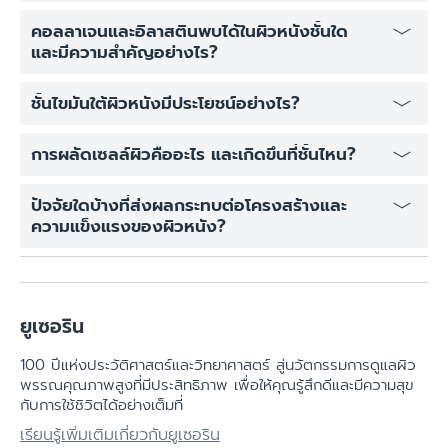
ผิวหนัง (Subcutis/Hypodermis) เป็นชั้นในสุด
หน้าที่หลักคือเป็นเกราะป้องกันด่านแรก ปกป้องผิวจากสารพิษ
คอลลาเจนและอิลาสตินพบได้ในผิวหนังชั้นใด
แบคทีเรีย การสูญเสียน้ำ รังสียูวี และเกี่ยวข้องกับกระบวนการ
และมีความสำคัญอย่างไร?
ผลัดเซลล์ผิว
คอลลาเจนและอิลาสตินพบได้ในชั้นหนังแท้ (Dermis) คอลลาเจน
ชั้นไขมันใต้ผิวหนังมีประโยชน์อย่างไร?
ให้ความแข็งแรงและความทนทาน ส่วนอิลาสตินให้ความยืดหยุ่น
แก่ผิวหนัง ทำให้ผิวดูเต่งตึงและอ่อนเยาว์
ทำหน้าที่เป็นฉนวนกันความร้อน ช่วยควบคุมอุณหภูมิร่างกาย
การผลัดเซลล์ผิวคืออะไร และเกิดขึ้นที่ชั้นไหน?
เป็นเบาะรองรับแรงกระแทกป้องกันอวัยวะภายใน และเป็นแหล่ง
สะสมพลังงาน
การผลัดเซลล์ผิว (Desquamation) คือกระบวนการที่เซลล์
ปัจจัยใดบ้างที่ส่งผลกระทบต่อโครงสร้างและ
ผิวหนังที่ตายแล้วในชั้นนอกสุดของหนังกำพร้า (Stratum
ความแข็งแรงของผิวหนัง?
Corneum) หลุดลอกออกไป เพื่อให้เซลล์ผิวใหม่ที่ถูกสร้างจาก
ชั้นล่าง (Stratum Basale) ขึ้นมาแทนที่
ปัจจัยภายใน เช่น อายุ พันธุกรรม ฮอร์โมน และปัจจัยภายนอก
เช่น แสงแดด มลภาวะ สารเคมี การสูบบุหรี่ การดูแลผิวที่ไม่ถูก
ต้อง และอาหารการกิน
ยูเซอริน
100 ปีแห่งประวัติศาสตร์​และวิทยาศาสตร์ สู่นวัตกรรมการดูแลผิว
พรรณคุณภาพสูงที่มีประสิทธิภาพ เพื่อให้คุณรู้สึกดีและมีความสุข
กับการใช้ชิวิตได้อย่างเต็มที่
เรียนรู้เพิ่มเติมเกี่ยวกับยูเซอริน