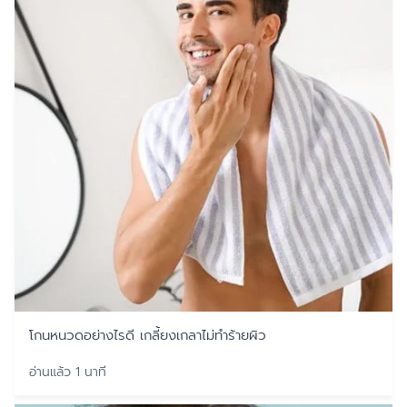
โกนหนวดอย่างไรดี เกลี้ยงเกลาไม่ทำร้ายผิว
อ่านแล้ว 1 นาที