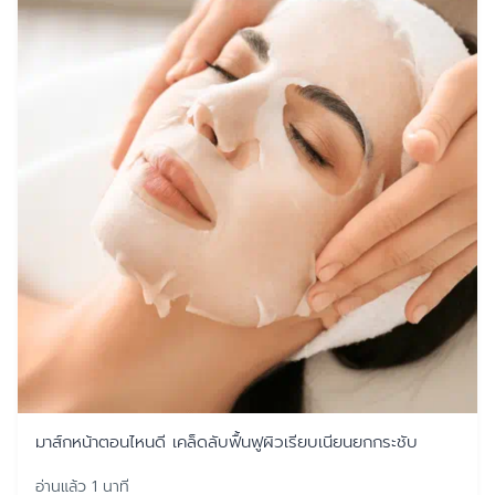
มาส์กหน้าตอนไหนดี เคล็ดลับฟื้นฟูผิวเรียบเนียนยกกระชับ
อ่านแล้ว 1 นาที