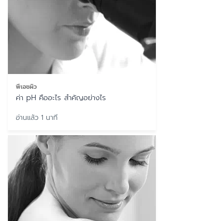
พีเอชผิว
ค่า pH คืออะไร สำคัญอย่างไร
อ่านแล้ว 1 นาที