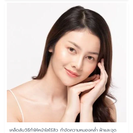
เคล็ดลับวิธีทำให้หน้าใสไร้สิว กำจัดความหมองคล้ำ ฝ้าและจุด