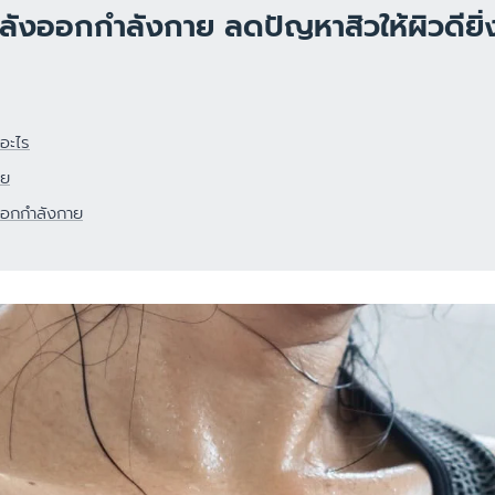
ผลิตภัณฑ์ฟื้นบำรุงผิวแห้งแตก
ลังออกกำลังกาย ลดปัญหาสิวให้ผิวดียิ่ง
ดูสินค้าทั้งหมด
ผลิตภัณฑ์ครีมบำรุงสำหรับผิวแพ้
ง่าย ไวต่อการระคายเคือง
ผลิตภัณฑ์ดูแลผิวกายและโลชั่นทาผิว
การระคายเคือง
เพื่อผิวแพ้ง่าย บอบบาง
กอะไร
ิวแห้ง
ผลิตภัณฑ์กันแดด สำหรับทุกสภาพ
าย
ผิวทั้งเด็กและผู้ใหญ่
าย
ออกกำลังกาย
ผลิตภัณฑ์ครีมบำรุงสำหรับผิวแห้ง
ค และผมบาง
ลอกขุย
าย