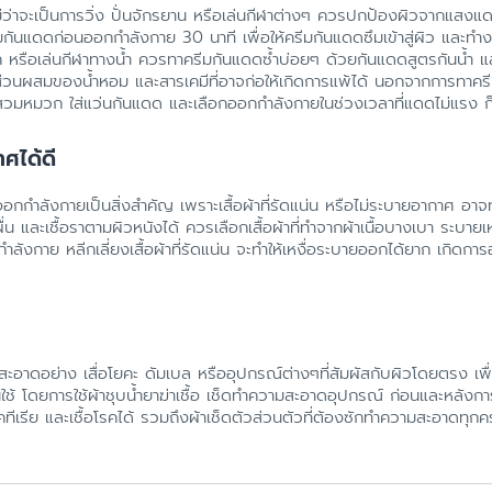
ว่าจะเป็นการวิ่ง ปั่นจักรยาน หรือเล่นกีฬาต่างๆ ควรปกป้องผิวจากแสง
มกันแดดก่อนออกกำลังกาย 30 นาที เพื่อให้ครีมกันแดดซึมเข้าสู่ผิว และทำ
ก หรือเล่นกีฬาทางน้ำ ควรทาครีมกันแดดซ้ำบ่อยๆ ด้วยกันแดดสูตรกันน้ำ แ
ีส่วนผสมของน้ำหอม และสารเคมีที่อาจก่อให้เกิดการแพ้ได้ นอกจากการทาค
ารสวมหมวก ใส่แว่นกันแดด และเลือกออกกำลังกายในช่วงเวลาที่แดดไม่แรง ก
าศได้ดี
รออกกำลังกายเป็นสิ่งสำคัญ เพราะเสื้อผ้าที่รัดแน่น หรือไม่ระบายอากาศ อา
่น และเชื้อราตามผิวหนังได้ ควรเลือกเสื้อผ้าที่ทำจากผ้าเนื้อบางเบา ระบายเหง
ลังกาย หลีกเลี่ยงเสื้อผ้าที่รัดแน่น จะทำให้เหงื่อระบายออกได้ยาก เกิดการอ
อาดอย่าง เสื่อโยคะ ดัมเบล หรืออุปกรณ์ต่างๆที่สัมผัสกับผิวโดยตรง เพื
้ โดยการใช้ผ้าชุบน้ำยาฆ่าเชื้อ เช็ดทำความสะอาดอุปกรณ์ ก่อนและหลังก
เรีย และเชื้อโรคได้ รวมถึงผ้าเช็ดตัวส่วนตัวที่ต้องซักทำความสะอาดทุกคร