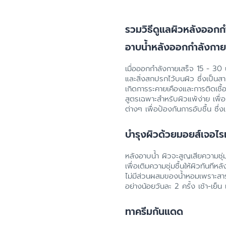
รวมวิธีดูแลผิวหลังออกก
อาบน้ำหลังออกกำลังกาย
เมื่อออกกำลังกายเสร็จ 15 - 30 น
และสิ่งสกปรกไว้บนผิว ซึ่งเป็นสาเ
เกิดการระคายเคืองและการติดเชื้อ
สูตรเฉพาะสำหรับผิวแพ้ง่าย เพื
ต่างๆ เพื่อป้องกันการอับชื้น ซึ่ง
บำรุงผิวด้วยมอยส์เจอไร
หลังอาบน้ำ ผิวจะสูญเสียความชุ่มชื
เพื่อเติมความชุ่มชื้นให้ผิวทันที
ไม่มีส่วนผสมของน้ำหอมเพราะสาร
อย่างน้อยวันละ 2 ครั้ง เช้า-เย็น
ทาครีมกันแดด