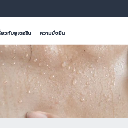
ี่ยวกับยูเซอริน
ความยั่งยืน
สิว
ลิตภัณฑ์ดูแล
ผลิตภัณฑ์ผิวมีจุดด่างดำ
ใส่ใจสภาพภูมิอากาศ
ผลิตภัณฑ์สำหรับผิวมันขาดน้ำ
ิยม
บรรจุภัณฑ์ที่ยั่งยืน
ย่อนคล้อย
ผลิตภัณฑ์ครีมบำรุงสำหรับผิวแพ้
ง่าย ผิวแห้งมาก ผื่นภูมิแพ้
ผิวมีจุดด่างดำ
ผิวที่เปลี่ยนไปตามวัย
ผลิตภัณฑ์ดูแลเส้นผมและหนังศีรษะที่
ผลิตภัณฑ์ดูแลปัญหาริ้วรอย ผิวหย่อนคล้อยสำหรับวัย 40+ | HYALURON [HD
บอบบาง แพ้ง่าย
Eucerin HYALURON RADIANCE-LIFT FILLER 3D SERUM 
ผลิตภัณฑ์ดูแลปัญหาริ้วรอย เพื่อผิว
4.9
27 Reviews
แลดูอ่อนกว่าวัย
ช่น เบาหวาน