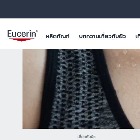
ผลิตภัณฑ์
บทความเกี่ยวกับผิว
เก
ผลิตภัณฑ์บำรุงผิวหน้า
สำหรับริ้วรอย หย่อนคล้อย
ฐานข้อมูลสารสำคัญ
ยูเซอรินให้คำมั่นสัญญาในการต่อ
ผิวมัน และปัญหา
ไมโครพลาสติกในผ
ต้านการทดลองในสัตว์
ร่างกาย
ผลิตภัณฑ์บำรุงผิวกาย
สำหรับผิวแห้งระคายเคือง
บทพิสูจน์ทางวิทยาศาสตร์
ฟื้นฟูผิวไหม้แดด
ผลการค้นหายอดนิยม
สินค้ายอดน
ไมโครพลาสติกในผลิตภัณฑ์ดูแล
ผลิตภัณฑ์ป้องกันแสงแดด
สำหรับผิวมัน และปัญหาสิว
สำหรับริ้วรอย ห
ร่างกาย
aquaphor
ผลิตภัณฑ์บำรุงผิวรอบดวงตาและริม
สำหรับผิวแห้งมาก เป็นขุย
ผิวแห้ง แพ้ง่าย
วัตถุดิบอันเป็นเลิศสำหรับผลิตภัณฑ์
ฝีปาก
eczema
คุณภาพเยี่ยม
สำหรับปกป้องแสงแดด
ริมฝีปากแห้งแตก
ผลิตภัณฑ์ดูแลมือและเท้า
keratosis pilaris
ผิวแห้ง
uera
ผลิตภัณฑ์สำหรับเด็ก
ผิวแห้งจากโรค เ
เกี่ยวกับผิว
ultrasensitive
ผลิตภัณฑ์สำหรับเส้นผมและหนัง