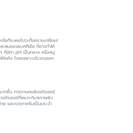
ื่อที่ระเหยไปจะทิ้งคราบเกลือแร่
่งสะสมของแบคทีเรีย ที่อาจทำให้
 ที่มีค่า pH เป็นกลาง หรือสบู่
ัวให้แห้ง โดยเฉพาะบริเวณซอก
ห้งมากขึ้น การทามอยส์เจอไรเซอร์
ส์เจอไรเซอร์ที่เหมาะกับสภาพผิว
ง่าย และควรทาครีมเป็นประจำ