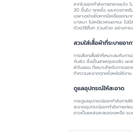
หากไปออกกำลังกายกลางแจ้ง ไม่
30 ขึ้นไป ทุกครั้ง และควรทาครี
เฉพาะอย่างยิ่งหากมีเหงื่อออกมา
บางเบา ไม่เหนียวเหนอะหนะ ไม่ม
ด้วยวิธีอื่นๆ ร่วมด้วย อย่างก
สวมใส่เสื้อผ้าที่ระบายอาก
การเลือกเสื้อผ้าที่เหมาะสมกับกา
กับผิว ซึ่งเป็นสาเหตุของสิว ผดผื
ผ้าไนลอน ที่เหมาะสำหรับการออกกำ
ทำความสะอาดทุกครั้งหลังใช้งาน
ดูแลอุปกรณ์ให้สะอาด
การดูแลอุปกรณ์ออกกำลังกายให้สะ
สะอาดอุปกรณ์ออกกำลังกายก่อนใช
อาจเป็นแหล่งสะสมของเหงื่อ แบคที