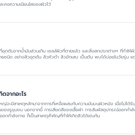
ละคงความเนียนใสของผิวไว้
ี่อุดตันจากน้ำมันส่วนเกิน เซลล์ผิวที่ตายแล้ว และสิ่งสกปรกต่างๆ ที่ทำใ
ลายชนิด อย่างสิวอุดตัน สิวหัวดำ สิวอักเสบ เป็นต้น พบได้บ่อยในวัยรุ่น แต่
เกิดจากอะไร
หญ่จะมีสาเหตุหลักมาจากการที่เหงื่อผสมกับความมันบนผิวหนัง เมื่อไม่ได้รับ
ดตันของรูขุมขน นอกจากนี้ การเสียดสีของเสื้อผ้า การสัมผัสอุปกรณ์ออกกำล
กกำลังกาย ก็เป็นสาเหตุสำคัญที่ทำให้เกิดสิวได้เช่นกัน