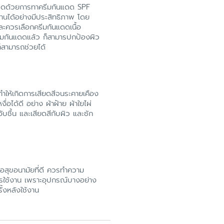
แดดด้วยการทาครีมกันแดด SPF
งานได้อย่างมีประสิทธิภาพ โดย
ละควรเลือกครีมกันแดดเนื้อ
รีมกันแดดแล้ว ก็สามารปกป้องผิว
็สามารถช่วยได้
จทำให้เกิดการเสียดสีจนระคายเคือง
ื่อได้ดี อย่าง ผ้าฝ้าย ผ้าใยไผ่
ับชื้น และเสียดสีกับผิว และซัก
่อสุขอนามัยที่ดี ควรทำความ
ารใช้งาน เพราะอุปกรณ์บางอย่าง
ั้งหลังใช้งาน