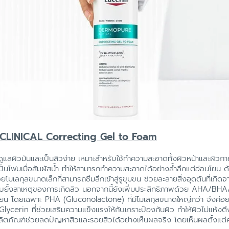
LINICAL Correcting Gel to Foam
ดูแลผิวมันและเป็นสิวง่าย เหมาะสำหรับใช้ทำความสะอาดทั้งผิวหน้าและผิว
ยนเป็นโฟมเมื่อสัมผัสน้ำ ทำให้สามารถทำความสะอาดได้อย่างล้ำลึกแต่อ่อนโย
ยโมเลกุลขนาดเล็กที่สามารถซึมลึกเข้าสู่รูขุมขน ช่วยละลายสิ่งอุดตันที่เกิด
้งยับยั้งสาเหตุของการเกิดสิว นอกจากนี้ยังเพิ่มประสิทธิภาพด้วย AHA/
ยน โดยเฉพาะ PHA (Gluconolactone) ที่มีโมเลกุลขนาดใหญ่กว่า จึงค่อยๆ 
ycerin ที่ช่วยเสริมความแข็งแรงให้กับเกราะป้องกันผิว ทำให้ผิวไม่แห้
ลิตภัณฑ์ช่วยลดปัญหาสิวและรอยสิวได้อย่างเห็นผลจริง โดยเห็นผลตั้งแต่ครั