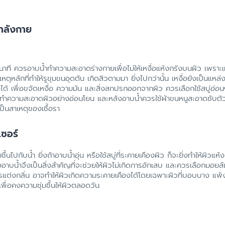
ำลังกาย
าที ควรอาบน้ำทำความสะอาดร่างกายเพื่อไม่ให้เหงื่อแห้งกรังบนผิว เพราะเหง
หตุหลักที่ทำให้รูขุมขนอุดตัน เกิดสิวตามมา ยิ่งไปกว่านั้น เหงื่อยังเป็นแหล
ได้ เพื่อขจัดเหงื่อ ความมัน และสิ่งสกปรกออกจากผิว ควรเลือกใช้สบู่อ่อนๆ
่อทำความสะอาดผิวอย่างอ่อนโยน และหลังอาบน้ำควรใช้ผ้าขนหนูสะอาดซับต
เป็นสาเหตุของเชื้อรา
เซอร์
้นไปกับน้ำ ยิ่งถ้าอาบน้ำอุ่น หรือใช้สบู่ที่ระคายเคืองผิว ก็จะยิ่งทำให้ผิวแ
หลังอาบน้ำจึงเป็นสิ่งสำคัญที่จะช่วยให้ผิวไม่เกิดการอักเสบ และควรเลือกมอย
แต่งกลิ่น อาจทำให้ผิวเกิดความระคายเคืองได้โดยเฉพาะผิวที่บอบบาง แพ้
 เพื่อคงความชุ่มชื้นให้ผิวตลอดวัน