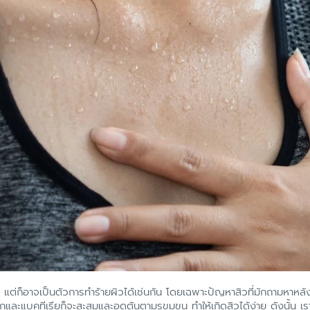
แต่ก็อาจเป็นตัวการทำร้ายผิวได้เช่นกัน โดยเฉพาะปัญหาสิวที่มักถามหาหล
และแบคทีเรียก็จะสะสมและอุดตันตามรูขุมขน ทำให้เกิดสิวได้ง่าย ดังนั้น เ