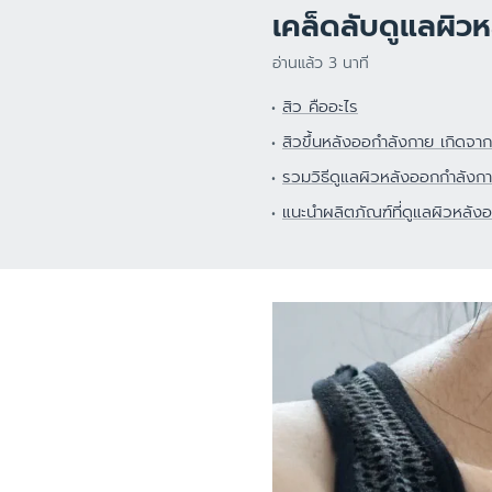
ผิวแห้ง
เคล็ดลับดูแลผิวห
ศีรษะ
สีผิวไม่สม่ำเสมอ
อ่านแล้ว 3 นาที
ผิวบอบบาง
สิว คืออะไร
ผิวแพ้ง่าย ไวต่อ
สิวขึ้นหลังออกำลังกาย เกิดจา
ผิวคันระคายจากผ
รวมวิธีดูแลผิวหลังออกกำลังก
ผิวหน้าแดง แพ้ง่
แนะนำผลิตภัณฑ์ที่ดูแลผิวหลัง
หนังศีรษะมีรังแ
ผิวบอบบางแพ้ง่
ป้องกันแสงแดด