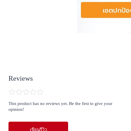
่จะช่วยลดความเสี่ยง
พทย์หรือเภสัชกร
องลดลง
ภัณฑ์กันแดด การโดน
่สามารถทำความสะอาด
Reviews
การล้างสิ่งสกปรก 
PG complex และ 
มชาติ เติมเต็มและ
ฟื้นบำรุงผิวของสกิน
This product has no reviews yet. Be the first to give your
ว่าเป็นคลิ่นซิ่งที่
opinion!
พดีและอ่อนโยนต่อผิว 
เขียนรีวิว