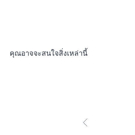
แม้ใน
ผิวบอบบางแพ้ง่าย
 และจากการวิจัยเพื่อทดสอบความชุ่มชื้น1 ใ
หญิงจำนวน 29 คน อายุระหว่าง 25-64 ปี โดยให้ทดลองใช้คลีนซิ่
Eucerin UltraSENSITIVE [HYALURON] CLEANSING GEL ร่วมก
รอน 
Eucerin UltraSENSITIVE [HYALURON] TONER
 วันละ 2 ครั
1 สัปดาห์ ผลจากการวัดผลด้วย Corneometer หรือเครื่องวัดความชุ
ให้ผลดังต่อไปนี้ 97% ของกลุ่มอาสาสมัครพบว่าผิวมีความชุ่มชื้นมาก
ความชุ่มชื้นเพิ่มขึ้น 19% จากการวัดด้วยเครื่องวัดความชุ่มชื้นขอ
research, Skin Moisturizing, Cleansing and Caring Properties
คุณอาจจะสนใจสิ่งเหล่านี้
2011