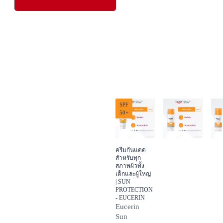
นกลุ่มตัวอย่างผู้
งเจล 
ผิวแพ้ง่าย
ับโทนเนอร์ไฮยาลู
้ง ต่อเนื่องเป็นเวลา 
่มชื้นของผิวหนัง 
ขึ้น มีค่าเฉลี่ย
งผิวหนัง 1BDF 
, Germany, January 
SPF
50+
ครีมกันแดด
สำหรับทุก
สภาพผิวทั้ง
เด็กและผู้ใหญ่
| SUN
PROTECTION
- EUCERIN
Eucerin
Sun