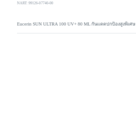
NART: 99126-07740-00
Eucerin SUN ULTRA 100 UV+ 80 ML กันแดดปกป้องสูงพิเศษ
ผลิตภัณฑ์ป้องกันแสงแดดสำหรับผิวหน้า ปกป้องสูงพิเศษสำหรับผิ
ผิวบอบบางแพ้ง่าย
 ผสานสารปกป้อง UVA 2 เท่า พร้อมฟิลเตอร์กันแ
ประสิทธิภาพการปกป้องสูงสุด ลดโอกาสเกิด ฝ้าแดด และ
รอยดำ
 
ปลอบประโลมผิว ฟื้นบำรุงผิวระคายจากแสงแดด ลดการทำร้ายผิ
ยืนยัน ปกป้องและฟื้นบำรุงผิวที่ถูกทำร้ายลึก ผ่านการทดสอบแล้ว
สำหรับใช้หลังทำเลเซอร์, หัตถการ และ
ผิวบอบบางแพ้ง่าย
• เนื้อฟลูอิด บางเบา เกลี่ยง่าย ซึมไว 
• ไม่อุดตัน และไม่ก่อให้เกิดสิว 
• กันน้ำ กันเหงื่อ 
• ปราศจากน้ำหอม
วิธีใช้
ทาทั่วใบหน้า และลำคอเป็นประจำก่อนออกแดด และทาซ้ำทุก 2 ชั่
ที่ดี
คำแนะนำ