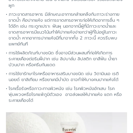
ผูก
ภาวะขาดสารอาหาร มีลักษณะอาการคล้ายคลึงกับภาวะร่างกาย
ขาดน้ำ คือปากแห้ง แต่การขาดสารอาหารก่อให้เกิดอาการอื่น ๆ
ได้อีก เช่น กระดูกเปราะ ฟันผุ นอกจากนี้ผู้ที่มีภาวะขาดน้ำและ
ขาดสารอาหารมีแนวโน้มทำให้ปากแห้งง่ายกว่าผู้ที่ไม่อยู่ในภาวะ
ขาดน้ำ หากอาการปากแห้งมีที่มาจากทั้ง 2 ภาวะนี้ ควรรีบพบ
แพทย์ทันที
การใช้ผลิตภัณฑ์บางชนิด ซึ่งอาจมีส่วนผสมที่ก่อให้เกิดการ
ระคายเคืองต่อริมฝีปาก เช่น ลิปบาล์ม ลิปสติก ยาสีฟัน น้ำยา
บ้วนปาก หรือครีมกันแดด
การใช้ยารักษาโรคหรืออาหารเสริมบางชนิด เช่น วิตามินเอ เรติ
นอยด์ ยาลิเทียม หรือยาเคมีบำบัด อาจทำให้บางคนปากแห้งได้
โรคเรื้อรังหรือภาวะทางผิวหนัง เช่น โรคผิวหนังอักเสบ โรค
พุ่มพวงหรือโรคแพ้ภูมิตัวเอง อาจส่งผลให้ปากแห้ง แตก หรือ
ระคายเคืองได้