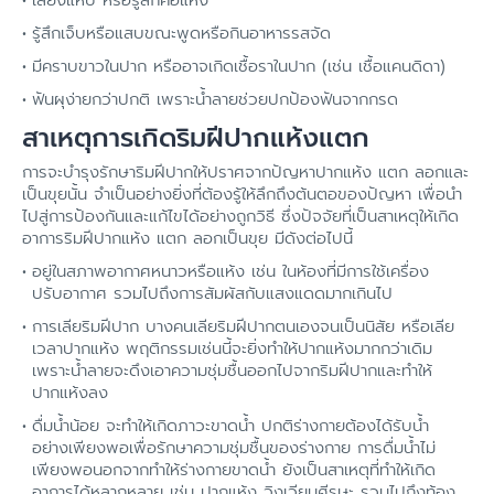
รู้สึกเจ็บหรือแสบขณะพูดหรือกินอาหารรสจัด
มีคราบขาวในปาก หรืออาจเกิดเชื้อราในปาก (เช่น เชื้อแคนดิดา)
ฟันผุง่ายกว่าปกติ เพราะน้ำลายช่วยปกป้องฟันจากกรด
สาเหตุการเกิดริมฝีปากแห้งแตก
การจะบำรุงรักษาริมฝีปากให้ปราศจากปัญหาปากแห้ง แตก ลอกและ
เป็นขุยนั้น จำเป็นอย่างยิ่งที่ต้องรู้ให้ลึกถึงต้นตอของปัญหา เพื่อนำ
ไปสู่การป้องกันและแก้ไขได้อย่างถูกวิธี ซึ่งปัจจัยที่เป็นสาเหตุให้เกิด
อาการริมฝีปากแห้ง แตก ลอกเป็นขุย มีดังต่อไปนี้
อยู่ในสภาพอากาศหนาวหรือแห้ง เช่น ในห้องที่มีการใช้เครื่อง
ปรับอากาศ รวมไปถึงการสัมผัสกับแสงแดดมากเกินไป
การเลียริมฝีปาก บางคนเลียริมฝีปากตนเองจนเป็นนิสัย หรือเลีย
เวลาปากแห้ง พฤติกรรมเช่นนี้จะยิ่งทำให้ปากแห้งมากกว่าเดิม
เพราะน้ำลายจะดึงเอาความชุ่มชื้นออกไปจากริมฝีปากและทำให้
ปากแห้งลง
ดื่มน้ำน้อย จะทำให้เกิดภาวะขาดน้ำ ปกติร่างกายต้องได้รับน้ำ
อย่างเพียงพอเพื่อรักษาความชุ่มชื้นของร่างกาย การดื่มน้ำไม่
เพียงพอนอกจากทำให้ร่างกายขาดน้ำ ยังเป็นสาเหตุที่ทำให้เกิด
อาการได้หลากหลาย เช่น ปากแห้ง วิงเวียนศีรษะ รวมไปถึงท้อง