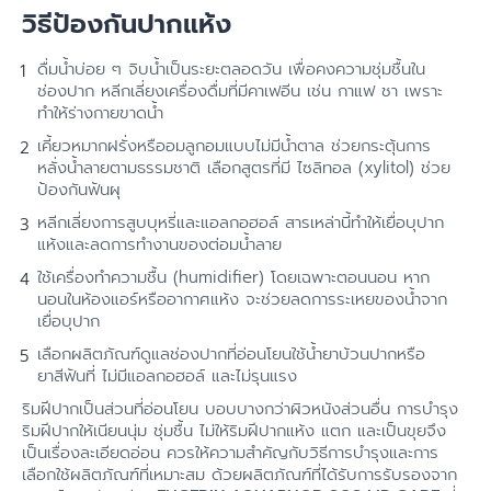
วิธีป้องกันปากแห้ง
ดื่มน้ำบ่อย ๆ จิบน้ำเป็นระยะตลอดวัน เพื่อคงความชุ่มชื้นใน
ช่องปาก หลีกเลี่ยงเครื่องดื่มที่มีคาเฟอีน เช่น กาแฟ ชา เพราะ
ทำให้ร่างกายขาดน้ำ
เคี้ยวหมากฝรั่งหรืออมลูกอมแบบไม่มีน้ำตาล ช่วยกระตุ้นการ
หลั่งน้ำลายตามธรรมชาติ เลือกสูตรที่มี ไซลิทอล (xylitol) ช่วย
ป้องกันฟันผุ
หลีกเลี่ยงการสูบบุหรี่และแอลกอฮอล์ สารเหล่านี้ทำให้เยื่อบุปาก
แห้งและลดการทำงานของต่อมน้ำลาย
ใช้เครื่องทำความชื้น (humidifier) โดยเฉพาะตอนนอน หาก
นอนในห้องแอร์หรืออากาศแห้ง จะช่วยลดการระเหยของน้ำจาก
เยื่อบุปาก
เลือกผลิตภัณฑ์ดูแลช่องปากที่อ่อนโยนใช้น้ำยาบ้วนปากหรือ
ยาสีฟันที่ ไม่มีแอลกอฮอล์ และไม่รุนแรง
ริมฝีปากเป็นส่วนที่อ่อนโยน บอบบางกว่าผิวหนังส่วนอื่น การบำรุง
ริมฝีปากให้เนียนนุ่ม ชุ่มชื้น ไม่ให้ริมฝีปากแห้ง แตก และเป็นขุยจึง
เป็นเรื่องละเอียดอ่อน ควรให้ความสำคัญกับวิธีการบำรุงและการ
เลือกใช้ผลิตภัณฑ์ที่เหมาะสม ด้วยผลิตภัณฑ์ที่ได้รับการรับรองจาก