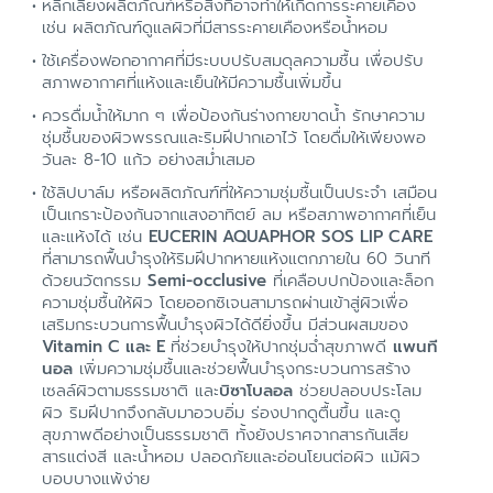
หลีกเลี่ยงผลิตภัณฑ์หรือสิ่งที่อาจทำให้เกิดการระคายเคือง
เช่น ผลิตภัณฑ์ดูแลผิว
ที่มีสารระคายเคือง
หรือน้ำหอม
ใช้เครื่องฟอกอากาศที่มีระบบปรับสมดุลความชื้น เพื่อปรับ
สภาพอากาศที่แห้งและเย็นให้มีความชื้นเพิ่มขึ้น
ควรดื่มน้ำให้มาก ๆ เพื่อป้องกันร่างกายขาดน้ำ รักษาความ
ชุ่มชื้นของผิวพรรณและริมฝีปากเอาไว้ โดยดื่มให้เพียงพอ
วันละ 8-10 แก้ว อย่างสม่ำเสมอ
ใช้ลิปบาล์ม หรือผลิตภัณฑ์ที่ให้ความชุ่มชื้นเป็นประจำ เสมือน
เป็นเกราะป้องกันจากแสงอาทิตย์ ลม หรือสภาพอากาศที่เย็น
และแห้งได้ เช่น
EUCERIN AQUAPHOR SOS LIP CARE
ที่สามารถฟื้นบำรุงให้ริมฝีปากหายแห้งแตกภายใน 60 วินาที
ด้วยนวัตกรรม
Semi-occlusive
ที่เคลือบปกป้องและล็อก
ความชุ่มชื้นให้ผิว โดยออกซิเจนสามารถผ่านเข้าสู่ผิวเพื่อ
เสริมกระบวนการฟื้นบำรุงผิวได้ดียิ่งขึ้น มีส่วนผสมของ
Vitamin C และ E
ที่ช่วยบำรุงให้ปากชุ่มฉ่ำสุขภาพดี
แพนที
นอล
เพิ่มความชุ่มชื้นและช่วยฟื้นบำรุงกระบวนการสร้าง
เซลล์ผิวตามธรรมชาติ และ
บิซาโบลอล
ช่วยปลอบประโลม
ผิว ริมฝีปากจึงกลับมาอวบอิ่ม ร่องปากดูตื้นขึ้น และดู
สุขภาพดีอย่างเป็นธรรมชาติ ทั้งยังปราศจากสารกันเสีย
สารแต่งสี และน้ำหอม ปลอดภัยและอ่อนโยนต่อผิว แม้ผิว
บอบบางแพ้ง่าย