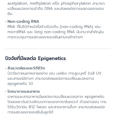
acetylation, methylation หรือ phosphorylation สามารถ
เปลี่ยนแปลงการเข้าถึง DNA และส่งผลต่อการแสดงออกของ
ยีน
Non-coding RNA
RNA ที่ไม่ได้ทำหน้าที่สร้างโปรตีน (non-coding RNA) เช่น
microRNA และ long non-coding RNA มีบทบาทสำคัญใน
การควบคุมการแสดงออกของยีนผ่านกลไกต่างๆ
ปัจจัยที่มีผลต่อ Epigenetics
สิ่งแวดล้อมและวิถีชีวิต
ปัจจัยภายนอกหลายอย่าง เช่น มลพิษ การสูบบุหรี่ รังสี UV
และสารเคมีต่างๆ สามารถส่งผลต่อการเปลี่ยนแปลงทาง
epigenetic ได้
โภชนาการและอาหาร
อาหารและสารอาหารมีผลต่อการเปลี่ยนแปลงทาง epigenetic
โดยเฉพาะในช่วงพัฒนาการของทารกในครรภ์ ตัวอย่างเช่น การ
ได้รับวิตามิน B12 โฟเลต และสารอาหารอื่นๆ สามารถส่งผลต่อ
การแสดงออกของยีนในลูกได้