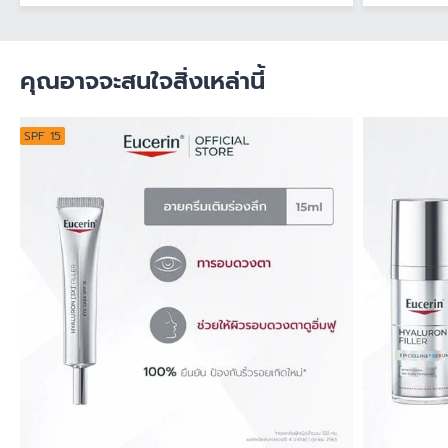
คุณอาจจะสนใจสิ่งเหล่านี้
SPF 15