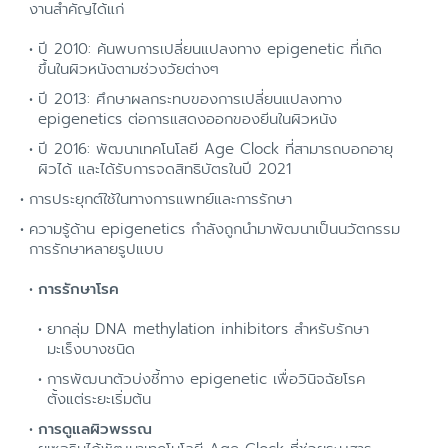
งานสำคัญได้แก่
ปี 2010: ค้นพบการเปลี่ยนแปลงทาง epigenetic ที่เกิด
ขึ้นในผิวหนังตามช่วงวัยต่างๆ
ปี 2013: ศึกษาผลกระทบของการเปลี่ยนแปลงทาง
epigenetics ต่อการแสดงออกของยีนในผิวหนัง
ปี 2016: พัฒนาเทคโนโลยี Age Clock ที่สามารถบอกอายุ
ผิวได้ และได้รับการจดสิทธิบัตรในปี 2021
การประยุกต์ใช้ในทางการแพทย์และการรักษา
ความรู้ด้าน epigenetics กำลังถูกนำมาพัฒนาเป็นนวัตกรรม
การรักษาหลายรูปแบบ
การรักษาโรค
ยากลุ่ม DNA methylation inhibitors สำหรับรักษา
มะเร็งบางชนิด
การพัฒนาตัวบ่งชี้ทาง epigenetic เพื่อวินิจฉัยโรค
ตั้งแต่ระยะเริ่มต้น
การดูแลผิวพรรณ