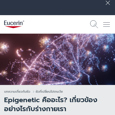
บทความเกี่ยวกับผิว
ผิวที่เปลี่ยนไปตามวัย
Epigenetic คืออะไร? เกี่ยวข้อง
อย่างไรกับร่างกายเรา