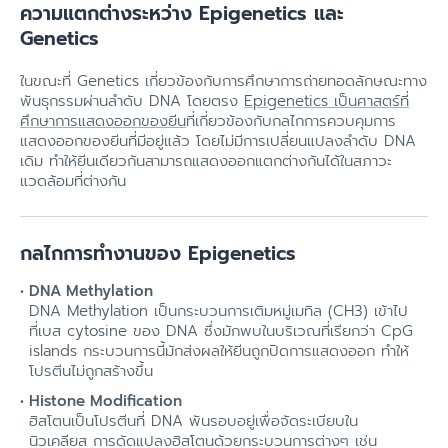
ความแตกต่างระหว่าง Epigenetics และ
Genetics
ในขณะที่ Genetics เกี่ยวข้องกับการศึกษาการถ่ายทอดลักษณะทาง
พันธุกรรมผ่านลำดับ DNA โดยตรง
Epigenetics เป็นศาสตร์ที่
ศึกษาการแสดงออกของยีน
ที่เกี่ยวข้องกับกลไกการควบคุมการ
แสดงออกของยีนที่มีอยู่แล้ว โดยไม่มีการเปลี่ยนแปลงลำดับ DNA
เดิม ทำให้ยีนเดียวกันสามารถแสดงออกแตกต่างกันได้ในสภาวะ
แวดล้อมที่ต่างกัน
กลไกการทำงานของ Epigenetics
DNA Methylation
DNA Methylation เป็นกระบวนการเติมหมู่เมทิล (CH3) เข้าไป
ที่เบส cytosine ของ DNA ซึ่งมักพบในบริเวณที่เรียกว่า CpG
islands กระบวนการนี้มักส่งผลให้ยีนถูกปิดการแสดงออก ทำให้
โปรตีนไม่ถูกสร้างขึ้น
Histone Modification
ฮิสโตนเป็นโปรตีนที่ DNA พันรอบอยู่เพื่อจัดระเบียบใน
นิวเคลียส การดัดแปลงฮิสโตนด้วยกระบวนการต่างๆ เช่น