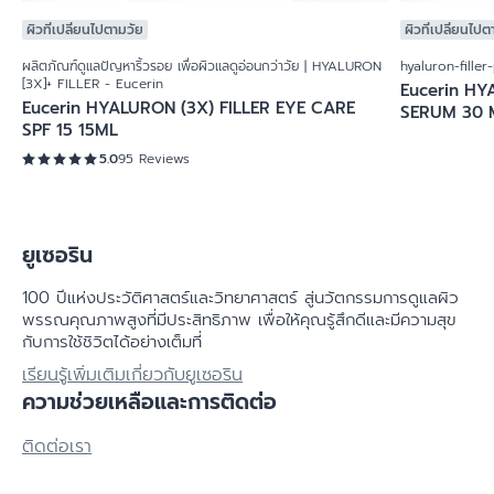
ผิวที่เปลี่ยนไปตามวัย
ผิวที่เปลี่ยนไปต
ผลิตภัณฑ์ดูแลปัญหาริ้วรอย เพื่อผิวแลดูอ่อนกว่าวัย | HYALURON
hyaluron-filler
[3X]+ FILLER - Eucerin
Eucerin HY
Eucerin HYALURON (3X) FILLER EYE CARE
SERUM 30 
SPF 15 15ML
5.0
95 Reviews
ยูเซอริน
100 ปีแห่งประวัติศาสตร์​และวิทยาศาสตร์ สู่นวัตกรรมการดูแลผิว
พรรณคุณภาพสูงที่มีประสิทธิภาพ เพื่อให้คุณรู้สึกดีและมีความสุข
กับการใช้ชิวิตได้อย่างเต็มที่
เรียนรู้เพิ่มเติมเกี่ยวกับยูเซอริน
ความช่วยเหลือและการติดต่อ
ติดต่อเรา