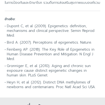
ในการป้องกันและรักษาโรค รวมถึงการส่งเสริมสุขภาพแบบองค์รวม
อ้างอิง:
Dupont C, et al. (2009). Epigenetics: definition,
mechanisms and clinical perspective. Semin Reprod
Med.
Bird A. (2007). Perceptions of epigenetics. Nature.
Feinberg AP. (2018). The Key Role of Epigenetics in
Human Disease Prevention and Mitigation. N Engl J
Med.
Gronniger E, et al. (2010). Aging and chronic sun
exposure cause distinct epigenetic changes in
human skin. PLoS Genet.
Heyn H, et al. (2012). Distinct DNA methylomes of
newborns and centenarians. Proc Natl Acad Sci USA.