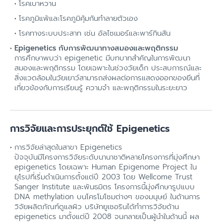
โรคเบาหวาน
โรคภูมิแพ้และโรคภูมิคุ้มกันทำลายตัวเอง
โรคทางระบบประสาท เช่น อัลไซเมอร์และพาร์กินสัน
Epigenetics กับการพัฒนาทางสมองและพฤติกรรม
การศึกษาพบว่า epigenetic มีบทบาทสำคัญในการพัฒนา
สมองและพฤติกรรม โดยเฉพาะในช่วงวัยเด็ก ประสบการณ์และ
สิ่งแวดล้อมในวัยเยาว์สามารถส่งผลต่อการแสดงออกของยีนที่
เกี่ยวข้องกับการเรียนรู้ ความจำ และพฤติกรรมในระยะยาว
การวิจัยและการประยุกต์ใช้ Epigenetics
การวิจัยล่าสุดในสาขา Epigenetics
ปัจจุบันมีโครงการวิจัยระดับนานาชาติหลายโครงการที่มุ่งศึกษา
epigenetics โดยเฉพาะ Human Epigenome Project ใน
ยุโรปที่เริ่มดำเนินการตั้งแต่ปี 2003 โดย Wellcome Trust
Sanger Institute และพันธมิตร โครงการนี้มุ่งศึกษารูปแบบ
DNA methylation บนโครโมโซมต่างๆ ของมนุษย์ ในด้านการ
วิจัยผลิตภัณฑ์ดูแลผิว บริษัทยูเซอรินได้ทำการวิจัยด้าน
epigenetics มาตั้งแต่ปี 2008 จนกลายเป็นผู้นำในด้านนี้ ผล