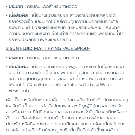
ประเภท :
ครีมกันแดดสำหรับทาผิวตัว
เนื้อสัมผัส :
เนื้อบางเบาสบายผิว สามารถซึมซาบเข้าสู่ผิวได้
อย่างรวดเร็ว และมีเทคโนโลยีควบคุมความมันด้วยแมททิฟาย
อิ้งพิกเมนต์ ช่วยให้ผิวแห้งสนิท ไม่เหนียวเหนอะหนะ และไม่ทิ้ง
ความมันตกค้างหลังทา จึงไม่ทำให้ทรายติดบนผิว พร้อมกันน้ำได้
อย่างมีประสิทธิภาพสูงและยาวนาน
2.SUN FLUID MATTIFYING FACE SPF50+
ประเภท :
ครีมกันแดดสำหรับทาผิวหน้า
เนื้อสัมผัส :
เนื้อครีมกันแดดแบบฟลูอิด บางเบา ไม่ทิ้งคราบเมื่อ
เจอน้ำ สามารถใช้ทาเป็นเมคอัพเบสได้ เกลี่ยง่าย ผ่านการทดสอบ
แล้วว่าไม่อุดตันรูขุมขน ปราศจากสี น้ำ หอมพาราเบน สามารถ
ใช้งานได้แม้ผิวแพ้ง่าย และมีประสิทธิภาพกันน้ำสูง(Water
Resistant)
เพื่อเป็นการรับผิดชอบต่อสิ่งแวดล้อม ผลิตภัณฑ์ครีมกันแดดของยู
เซอรินนั้นเป็นไปตามข้อบังคับในพระราชบัญญัติคุ้มครองปะการัง
ของรัฐฮาวาย ที่ไม่มีส่วนผสมของสารกรองรังสียูวีบางชนิตหรือสาร
อันตรายที่อาจส่งผลกระทบกับสัตว์ทะเล เร่งการฟอกขาวของ
ปะการัง หรือมีผลกระทบต่อระบบนิเวศทางทะเล ให้คุณมั่นใจในทุกๆ
การใช้งานว่าผลิตภัณฑ์ของยูเซอรินนั้นเป็นมิตรกับสิ่งแวดล้อม