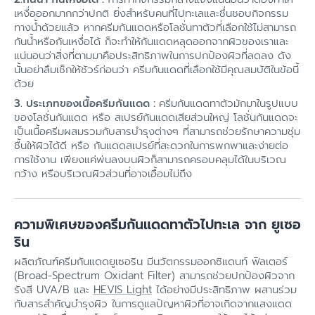
เหงื่อออกมากกว่าปกติ ยิ่งสำหรับคนที่ไปทะเลและชื่นชอบกิจกรรม
ทางน้ำด้วยแล้ว หากครีมกันแดดหรือโลชั่นทาตัวที่เลือกใช้ไม่สามารถ
กันน้ำหรือกันเหงื่อได้ ก็จะทำให้กันแดดหลุดออกจากผิวของเราและ
แน่นอนว่าสิ่งที่ตามมาคือประสิทธิภาพในการปกป้องผิวที่ลดลง ดัง
นั้นอย่าลืมเช็กให้ชัวร์ก่อนว่า ครีมกันแดดที่เลือกใช้มีคุณสมบัติในข้อนี้
ด้วย
3. ประเภทของเนื้อครีมกันแดด :
ครีมกันแดดทาตัวมักมาในรูปแบบ
ของโลชั่นกันแดด หรือ สเปรย์กันแดดเสียส่วนใหญ่ โลชั่นกันแดดจะ
เป็นเนื้อครีมผสมรวมกับสารบำรุงต่างๆ ที่สามารถช่วยรักษาความชุ่ม
ชื้นให้ผิวได้ดี หรือ กันแดดสเปรย์ที่สะดวกในการพกพาและง่ายต่อ
การใช้งาน เพียงแค่พ่นลงบนผิวก็สามารถครอบคลุมได้ในบริเวณ
กว้าง หรือบริเวณผิวส่วนที่อาจเอื้อมไม่ถึง
ความพิเศษของครีมกันแดดทาตัวไปทะเล จาก ยูเซอ
ริน
ผลิตภัณฑ์ครีมกันแดดยูเซอริน มีนวัตกรรมออกซิแดนท์ ฟิลเตอร์
(Broad-Spectrum Oxidant Filter) สามารถช่วยปกป้องผิวจาก
รังสี UVA/B และ
HEVIS Light
ได้อย่างมีประสิทธิภาพ ผสานร่วม
กับสารสำคัญบำรุงผิว ในการดูแลปัญหาผิวที่อาจเกิดจากแสงแดด