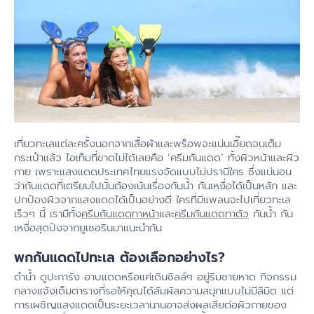
เที่ยวทะเลแต่ละครั้งนอกจากเสื้อผ้าและพร็อพจะแน่นเอี๊ยดจนเต็ม
กระเป๋าแล้ว ไอเท็มที่ขาดไม่ได้เลยคือ ‘ครีมกันแดด’ ทั้งผิวหน้าและผิว
กาย เพราะแสงแดดประเทศไทยแรงจัดแบบไม่ปรานีใคร ซึ่งแน่นอน
ว่ากันแดดที่เตรียมไปนั้นต้องเน้นเรื่องกันน้ำ กันเหงื่อได้เป็นหลัก และ
ปกป้องผิวจากแสงแดดได้เป็นอย่างดี ใครที่มีแพลนจะไปเที่ยวทะเล
เร็วๆ นี้ เรามีทั้ง
ครีมกันแดดทาหน้า
และ
ครีมกันแดดทาตัว
กันน้ำ กัน
เหงื่อสุดปังจากยูเซอรินมาแนะนำกัน
พกกันแดดไปทะเล ต้องเลือกอย่างไร?
ดำน้ำ ดูปะการัง อาบแดดหรือแค่เดินชิลล์ๆ อยู่ริมชายหาด กิจกรรม
กลางแจ้งเต็มตารางที่รอให้คุณได้สัมผัสความสนุกแบบไม่มีลิมิต แต่
การเผชิญแสงแดดเป็นระยะเวลานานอาจส่งผลเสียต่อผิวกายของ