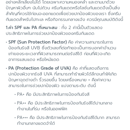
อย่างหลีกเลี่ยงไม่ได้ โดยเฉพาะความหมองคล้ำ และตามมาด้วย
ปัญหาผิวอื่นๆ นับไม่ถ้วน ครีมกันแดดหรือโลชั่นกันแดดจึงเป็นสิ่ง
สำคัญที่ควรใช้ก่อนจะออกแดดเพื่อช่วยปกป้องผิวของเรา ซึ่งครีม
กันแดดสำ
หรับไปทะเล หรือกิจกรรมกลางแจ้ง ควรมีคุณสมบัติดังนี้
1.ค่า SPF และ PA ที่เหมาะสม
: ทั้ง 2 ค่านี้เป็นตัวแสดง
ประสิทธิภาพในการช่วยปกป้องผิวของครีมกันแดด
SPF (Sun Protection Factor)
คือ ค่าความสามารถในการ
ป้องกันรังสี UVB ซึ่งตัวเลขที่ต่อท้ายจะเป็นการบอกค่าจำนวน
เท่าของระยะเวลาที่ผิวสามารถทนต่อรังสีได้ ก่อนที่ผิวจะเกิด
อาการแสบแดง หรือไหม้แดด
PA (Protection Grade of UVA)
คือ ค่าที่แสดงถึงการ
ปกป้องผิวจากรังสี UVA ที่สามารถทำร้ายผิวได้ลึกจนทำให้เกิด
ปัญหาจุดด่างดำ ริ้วรอยขึ้น โดยเครื่องหมาย + คือค่าความ
สามารถในการช่วยปกป้องผิว แบ่งตามระดับ ดังนี้
PA+ คือ มีประสิทธิภาพในการป้องกันรังสี
PA++ คือ มีประสิทธิภาพในการป้องกันรังสีได้ปานกลาง
ทำงานในที่ร่ม หรือในออฟฟิศ
PA+++ คือ มีประสิทธิภาพในการป้องกันรังสีได้มาก สามารถ
ทำงานกลางแดดจ้าได้