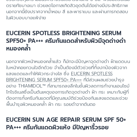
ดรายทัชบางเบา ช่วยลดโอกาสเกิดสิวอุดตันได้อย่างมีประสิทธิภาพ
นอกจากนี้ยังปราศจากน้ำหอม สี และพาราเบน และผ่านการทดสอบ
ในผิวบอบบางแพ้ง่าย
EUCERIN SPOTLESS BRIGHTENING SERUM
SPF50+ PA+++ ครีมกันแดดสำหรับผิวมีจุดด่างดำ
หมองคล้ำ
นอกจากผิวหน้าหมองคล้ำแล้ว ก็มักจะมีปัญหาจุดด่างดำ ฝ้าแดดบน
ใบหน้าคอยกวนใจอีกด้วย จำเป็นต้องมีตัวช่วยที่ทั้งปกป้องผิวจาก
แสงแดดและทำให้ผิวกระจ่างใส ซึ่ง
EUCERIN SPOTLESS
BRIGHTENING SERUM SPF50+ PA+++
ที่มีส่วนผสมช่วยบำรุง
อย่าง THIAMIDOL™ ที่สามารถลงลึกในชั้นผิวลดการทำงานเอนไซม์
ไทโรซิเนสซึ่งเป็นต้นเหตุของการเกิดจุดด่างดำ ฝ้า กระ เหมาะกับผู้ที่
ต้องการทั้งครีมกันแดดที่มีคุณสมบัติช่วยป้องกันแสงแดดและช่วย
ฟื้นบำรุงผิวหมองคล้ำ ฝ้า กระ รอยดำจากต้นตอ
EUCERIN SUN AGE REPAIR SERUM SPF 50+
PA+++ ครีมกันแดดผิวแห้ง มีปัญหาริ้วรอย