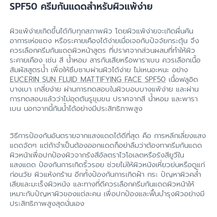
SPF50 ครีมกันแดดสำหรับผิวแพ้ง่าย
ผิวแพ้ง่ายเกิดขึ้นได้กับทุกสภาพผิว โดยผิวแพ้ง่ายจะเกิดผื่นคัน
อาการเห่อแดง หรือระคายเคืองได้ง่ายเมื่อเจอกับปัจจัยกระตุ้น จึง
ควรเลือกครีมกันแดดผิวหน้าสูตร ที่ปราศจากส่วนผสมที่ทำให้ผิว
ระคายเคือง เช่น สี น้ำหอม สารกันเสียหรือพาราเบน ควรเลือกเนื้อ
สัมผัสสูตรน้ำ เพื่อให้ซึบซาบผ่านผิวได้ง่าย ไม่เหนอะหนะ อย่าง
EUCERIN SUN FLUID MATTIFYING FACE SPF50
เนื้อฟลูอิด
บางเบา เกลี่ยง่าย ผ่านการทดสอบในผิวบอบบางแพ้ง่าย และผ่าน
การทดสอบแล้วว่าไม่อุดตันรูขุมขน ปราศจากสี น้ำหอม และพารา
เบน นอกจากนี้กันน้ำได้อย่างมีประสิทธิภาพสูง
วิธีการป้องกันอันตรายจากแสงแดดได้ดีที่สุด คือ การหลีกเลี่ยงแสง
แดดจัดๆ แต่ถ้าจำเป็นต้องออกแดดก็อย่าลืมว่าต้องทาครีมกันแดด
ผิวหน้าเพื่อปกป้องผิวจากรังสีอัลตราไวโอเลตหรือรังสียูวีใน
แสงแดด ป้องกันการเกิดริ้วรอย ช่วยไม่ให้ผิวหนังเหี่ยวย่นหรือดูแก่
ก่อนวัย ผิวแห้งกร้าน อีกทั้งป้องกันการเกิดฝ้า กระ ปัญหาผิวคล้ำ
เสียและมะเร็งผิวหนัง และทางที่ดีควรเลือกครีมกันแดดผิวหน้าให้
เหมาะกับปัญหาผิวของแต่ละคน เพื่อปกป้องและฟื้นบำรุงผิวอย่างมี
ประสิทธิภาพสูงสุดนั่นเอง