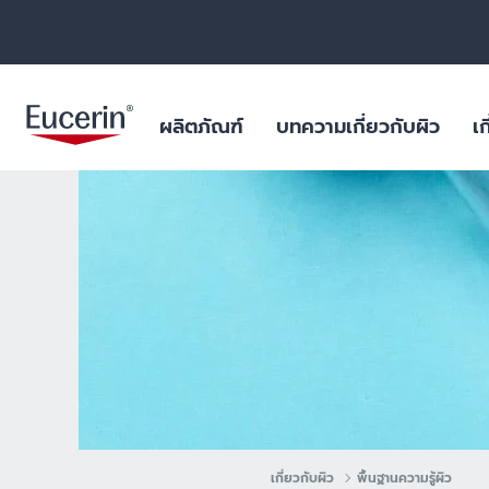
ผลิตภัณฑ์
บทความเกี่ยวกับผิว
เก
ผลิตภัณฑ์บำรุงผิวหน้า
สำหรับริ้วรอย หย่อนคล้อย
ฐานข้อมูลสารสำคัญ
ยูเซอรินให้คำมั่นสัญญาในการต่อ
ผิวมัน และปัญหา
ไมโครพลาสติกในผ
ต้านการทดลองในสัตว์
ร่างกาย
ผลิตภัณฑ์บำรุงผิวกาย
สำหรับผิวแห้งระคายเคือง
บทพิสูจน์ทางวิทยาศาสตร์
ฟื้นฟูผิวไหม้แดด
ผลการค้นหายอดนิยม
สินค้ายอดน
ไมโครพลาสติกในผลิตภัณฑ์ดูแล
ผลิตภัณฑ์ป้องกันแสงแดด
สำหรับผิวมัน และปัญหาสิว
สำหรับริ้วรอย ห
ร่างกาย
aquaphor
ผลิตภัณฑ์บำรุงผิวรอบดวงตาและริม
สำหรับผิวแห้งมาก เป็นขุย
ผิวแห้ง แพ้ง่าย
วัตถุดิบอันเป็นเลิศสำหรับผลิตภัณฑ์
ฝีปาก
eczema
คุณภาพเยี่ยม
สำหรับปกป้องแสงแดด
ริมฝีปากแห้งแตก
ผลิตภัณฑ์ดูแลมือและเท้า
keratosis pilaris
ผิวแห้ง
uera
ผลิตภัณฑ์สำหรับเด็ก
ผิวแห้งจากโรค เ
เกี่ยวกับผิว
พื้นฐานความรู้ผิว
ultrasensitive
ผลิตภัณฑ์สำหรับเส้นผมและหนัง