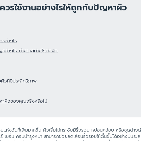
ผลิตภัณฑ์ฟื้นบำรุงผิวแห้งแตก
ควรใช้งานอย่างไรให้ถูกกับปัญหาผิว
ดูสินค้าทั้งหมด
ผลิตภัณฑ์ครีมบำรุงสำหรับผิวแพ้
ง่าย ไวต่อการระคายเคือง
ผลิตภัณฑ์ดูแลผิวกายและโลชั่นทาผิว
การระคายเคือง
เพื่อผิวแพ้ง่าย บอบบาง
อลอย่างไร
ิวแห้ง
ผลิตภัณฑ์กันแดด สำหรับทุกสภาพ
ญอย่างไร ทำงานอย่างไรต่อผิว
ผิวทั้งเด็กและผู้ใหญ่
าย
ผลิตภัณฑ์ครีมบำรุงสำหรับผิวแห้ง
ค และผมบาง
ลอกขุย
าย
ผิวที่มีประสิทธิภาพ
หาผิวของคุณจริงหรือไม่
้วรอยแห่งวัยที่เพิ่มมากขึ้น ผิวเริ่มไม่กระชับมีริ้วรอย หย่อนคล้อย หรือจุดด่
เซรั่ม ครีมบำรุงหน้า สามารถช่วยลดเลือนริ้วรอยให้ตื้นขึ้นได้อย่างมีประส