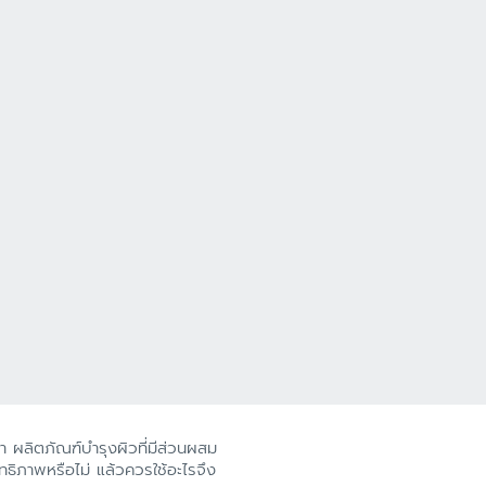
างดำ ผลิตภัณฑ์บำรุงผิวที่มีส่วนผสม
ิทธิภาพหรือไม่ แล้วควรใช้อะไรจึง