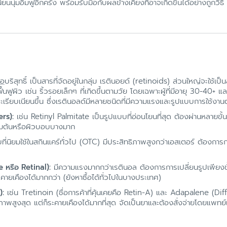
ยนนุ่มอิ่มฟูอีกครั้ง พร้อมรับมือกับผลข้างเคียงที่อาจเกิดขึ้นได้อย่างถูกวิธี
เอ
บริสุทธิ์ เป็นสารที่จัดอยู่ในกลุ่ม เรตินอยด์ (retinoids) ส่วนใหญ่จะใช้เ
ฟูผิว เช่น ริ้วรอยเล็กๆ ที่เกิดขึ้นตามวัย โดยเฉพาะผู้ที่มีอายุ 30-40+ 
ละเรียบเนียนขึ้น ซึ่งเรตินอลด์มีหลายชนิดที่มีความแรงและรูปแบบการใช้งานต
ers):
เช่น Retinyl Palmitate เป็นรูปแบบที่อ่อนโยนที่สุด ต้องผ่านหลายขั
ริ่มต้นหรือผิวบอบบางมาก
ที่นิยมใช้ในสกินแคร์ทั่วไป (OTC) มีประสิทธิภาพสูงกว่าเอสเตอร์ ต้องการก
 หรือ Retinal):
มีความแรงมากกว่าเรตินอล ต้องการการเปลี่ยนรูปเพียงขั
ะคายเคืองได้มากกว่า (ยังหาซื้อได้ทั่วไปในบางประเทศ)
):
เช่น Tretinoin (ชื่อการค้าที่คุ้นเคยคือ Retin-A) และ Adapalene (Diff
พสูงสุด แต่ก็ระคายเคืองได้มากที่สุด จัดเป็นยาและต้องสั่งจ่ายโดยแพทย์เท