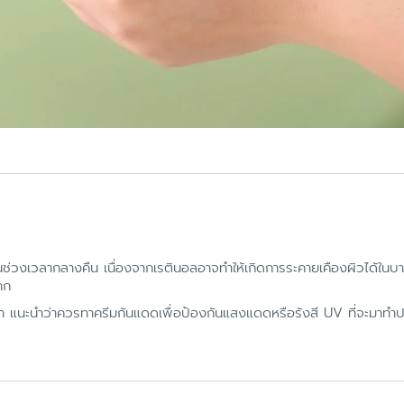
ในช่วงเวลากลางคืน เนื่องจากเรตินอลอาจทำให้เกิดการระคายเคืองผิวได้ในบ
าก
้า แนะนำว่าควรทาครีมกันแดดเพื่อป้องกันแสงแดดหรือรังสี UV ที่จะมาทำปฎ