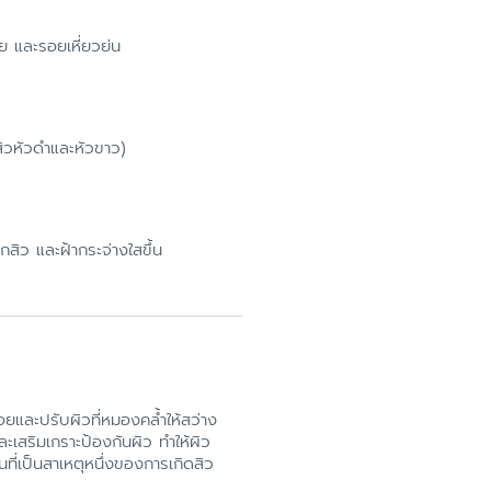
ย และรอยเหี่ยวย่น
งสิวหัวดำและหัวขาว)
ิว และฝ้ากระจ่างใสขึ้น
รอยและปรับผิวที่หมองคล้ำให้สว่าง
ะเสริมเกราะป้องกันผิว ทำให้ผิว
ี่เป็นสาเหตุหนึ่งของการเกิดสิว