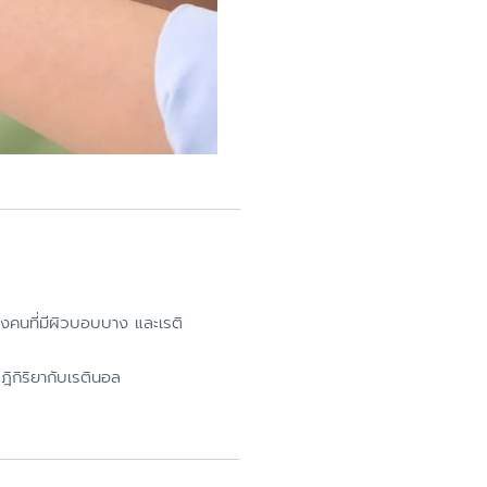
างคนที่มีผิวบอบบาง และเรติ
ิกิริยากับเรตินอล