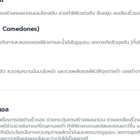
ารสร้างคอลลาเจนและอีลาสติน ช่วยทำให้ผิวเต่งตึง ยืดหยุ่น ลดเลือนริ้วรอ
d Comedones)
้องกันการสะสมของเซลล์ผิวเก่าและน้ำมันในรูขุมขน ลดการเกิดสิวอุดตัน (ทั้
ว ควบคุมความมันบนใบหน้า และช่วยผลัดเซลล์ผิวให้จุดด่างดำ รอยดำจากส
ินอล
ดีในเรื่องการต่อต้านริ้วรอย ช่วยกระตุ้นการสร้างคอลลาเจน ช่วยลดเลือนริ้ว
ินอลมีส่วนช่วยในการแก้ปัญหารอยดำ ทำให้ผิวพรรณสดใสและอ่อนเยาว์ขึ้น แล
ปถึงมีประโยชน์ในการควบคุมการผลิตน้ำมันและลดขนาดรูขุมขน ลดการอุดตันท
กมลภาวะหรือแสงแดดในระหว่างวันได้เป็นอย่างดี