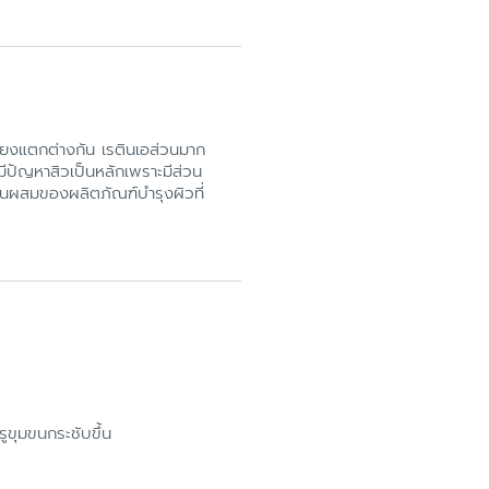
คียงแตกต่างกัน เรตินเอส่วนมาก
ี่มีปัญหาสิวเป็นหลักเพราะมีส่วน
วนผสมของผลิตภัณฑ์บำรุงผิวที่
รูขุมขนกระชับขึ้น