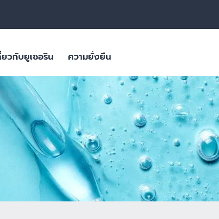
ี่ยวกับยูเซอริน
ความยั่งยืน
สิว
ลิตภัณฑ์ดูแล
ผลิตภัณฑ์ผิวมีจุดด่างดำ
ใส่ใจสภาพภูมิอากาศ
ผลิตภัณฑ์สำหรับผิวมันขาดน้ำ
ิยม
บรรจุภัณฑ์ที่ยั่งยืน
ย่อนคล้อย
ผลิตภัณฑ์ครีมบำรุงสำหรับผิวแพ้
ง่าย ผิวแห้งมาก ผื่นภูมิแพ้
ผิวมีจุดด่างดำ
ผิวที่เปลี่ยนไปตามวัย
ผลิตภัณฑ์ดูแลเส้นผมและหนังศีรษะที่
ผลิตภัณฑ์ดูแลปัญหาริ้วรอย ผิวหย่อนคล้อยสำหรับวัย 40+ | HYALURON [HD
บอบบาง แพ้ง่าย
Eucerin HYALURON RADIANCE-LIFT FILLER 3D SERUM 
ผลิตภัณฑ์ดูแลปัญหาริ้วรอย เพื่อผิว
4.9
27 Reviews
แลดูอ่อนกว่าวัย
ช่น เบาหวาน