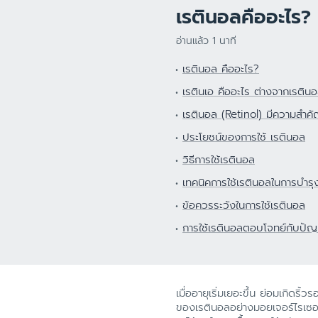
ผิวแห้ง
เรตินอลคืออะไร? 
ศีรษะ
สีผิวไม่สม่ำเสมอ
อ่านแล้ว 1 นาที
ผิวบอบบาง
เรตินอล คืออะไร?
ผิวแพ้ง่าย ไวต่อ
เรตินเอ คืออะไร ต่างจากเรติน
ผิวคันระคายจากผ
เรตินอล (Retinol) มีความสำคั
ผิวหน้าแดง แพ้ง่
ประโยชน์ของการใช้ เรตินอล
หนังศีรษะมีรังแ
วิธีการใช้เรตินอล
ผิวบอบบางแพ้ง่
เทคนิคการใช้เรตินอลในการบำรุง
ป้องกันแสงแดด
ข้อควรระวังในการใช้เรตินอล
การใช้เรตินอลตอบโจทย์กับปัญ
เมื่ออายุเริ่มเยอะขึ้น ย่อมเกิดริ
ของเรตินอลอย่างมอยเจอร์ไรเซอร์ 