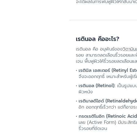
จะได้ผลในการฟื้นฟูผิวให้กลับมาเนี
เรตินอล คืออะไร?
เรตินอล คือ อนุพันธ์ของ
วิตามิน
รอย สามารถลดเลือนริ้วรอยและฟื้น
เจน ฟื้นฟูผิวให้ริ้วรอยลดเลือนแ
เรตินิล เอสเตอร์ (Retinyl Est
จึงจะออกฤทธิ์ เหมาะสำหรับผู้เ
เรตินอล (Retinol):
เป็นรูปแบบ
ผิวหนัง
เรตินาลดีไฮด์ (Retinaldehyde
อิก ออกฤทธิ์เร็วกว่า แต่ก็อาจร
กรดเรติโนอิก (Retinoic Acid
เลย (Active Form) มีประสิทธิภา
ริ้วรอยที่ชัดเจน