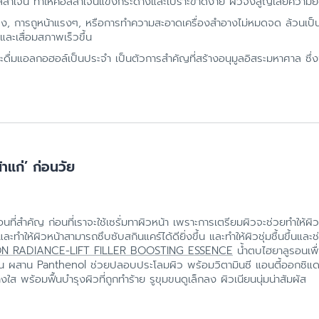
ลลาเจน ทำให้คอลลาเจนแข็งกระด้างและเปราะขาดง่าย ผิวจึงสูญเสียความยืด
ุง, การถูหน้าแรงๆ, หรือการทำความสะอาดเครื่องสำอางไม่หมดจด ล้วนเป็น
และเสื่อมสภาพเร็วขึ้น
ะดื่มแอลกอฮอล์เป็นประจำ เป็นตัวการสำคัญที่สร้างอนุมูลอิสระมหาศาล ซึ่ง
าแก่’ ก่อนวัย
อนที่สำคัญ ก่อนที่เราจะใช้เซรั่มทาผิวหน้า เพราะการเตรียมผิวจะช่วยทำให้ผ
ทำให้ผิวหน้าสามารถซึบซับสกินแคร์ได้ดียิ่งขึ้น และทำให้ผิวชุ่มชื้นขึ้นและ
ON RADIANCE-LIFT FILLER BOOSTING ESSENCE
น้ำตบไฮยาลูรอนเพื่อ
บเนียน ผสาน Panthenol ช่วยปลอบประโลมผิว พร้อมวิตามินซี แอนตี้ออกซิแ
งใส พร้อมฟื้นบำรุงผิวที่ถูกทำร้าย รูขุมขนดูเล็กลง ผิวเนียนนุ่มน่าสัมผัส