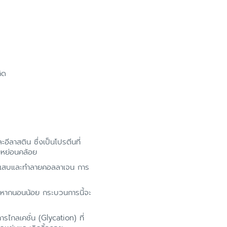
ิด
าสติน ซึ่งเป็นโปรตีนที่
มหย่อนคล้อย
รอักเสบและทำลายคอลลาเจน การ
 หากนอนน้อย กระบวนการนี้จะ
ไกลเคชั่น (Glycation) ที่