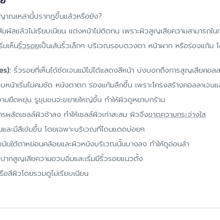
ัย
าณเหล่านี้ปรากฏขึ้นแล้วหรือยัง?
ัมผัสแล้วไม่เรียบเนียน แต่งหน้าไม่ติดทน เพราะผิวสูญเสียความสามารถในกา
ิ่มเห็น
ริ้วรอย
เป็นเส้นริ้วเล็กๆ บริเวณรอบดวงตา หน้าผาก หรือร่องแก้ม 
es):
ริ้วรอยที่เห็นได้ชัดเจนแม้ไม่ได้แสดงสีหน้า บ่งบอกถึงการสูญเสียคอลลาเ
หน้าเริ่มไม่คมชัด หนังตาตก ร่องแก้มลึกขึ้น เพราะโครงสร้างคอลลาเจนแ
วามยืดหยุ่น รูขุมขนจะขยายใหญ่ขึ้น ทำให้ผิวดูหยาบกร้าน
ผลัดเซลล์ผิวช้าลง ทำให้เซลล์ผิวเก่าสะสม ผิวจึง
ขาดความกระจ่างใส
นและมีสีเข้มขึ้น โดยเฉพาะบริเวณที่โดนแดดบ่อยๆ
มันใต้ตาหย่อนคล้อยและผิวหนังบริเวณนั้นบางลง ทำให้ดูอ่อนล้า
ีปากสูญเสียความอวบอิ่มและเริ่มมีริ้วรอยแนวตั้ง
อสีผิวโดยรวมดูไม่เรียบเนียน