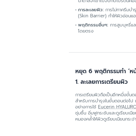
น้ำตาลจะเข้าไปจับกับโปรตีนคอ
การละเลยผิว:
การไม่ทาครีมบำร
(Skin Barrier) ทำให้ผิวอ่อนแอ
พฤติกรรมอื่นๆ:
การสูบบุหรี่แล
โดยตรง
หยุด 6 พฤติกรรมทำ ‘หน้
1. ละเลยการเตรียมผิว
การเตรียมผิวถือเป็นอีกหนึ่งขั้นต
สำหรับการบำรุงในขั้นตอนต่อไป และ
อย่างการใช้
Eucerin HYALUR
ชุ่มชื้น อิ่มฟูกระชับและดูเรีย
หมองคล้ำให้ผิวดูเรียบเนียนกระจ่า