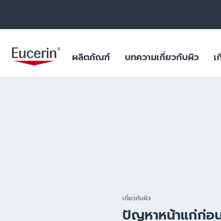
ผลิตภัณฑ์
บทความเกี่ยวกับผิว
เก
ผลิตภัณฑ์บำรุงผิวหน้า
สำหรับริ้วรอย หย่อนคล้อย
ฐานข้อมูลสารสำคัญ
ยูเซอรินให้คำมั่นสัญญาในการต่อ
ผิวมัน และปัญหา
ไมโครพลาสติกในผ
ต้านการทดลองในสัตว์
ร่างกาย
ผลิตภัณฑ์บำรุงผิวกาย
สำหรับผิวแห้งระคายเคือง
บทพิสูจน์ทางวิทยาศาสตร์
ฟื้นฟูผิวไหม้แดด
ผลการค้นหายอดนิยม
สินค้ายอดน
ไมโครพลาสติกในผลิตภัณฑ์ดูแล
ผลิตภัณฑ์ป้องกันแสงแดด
สำหรับผิวมัน และปัญหาสิว
สำหรับริ้วรอย ห
ร่างกาย
aquaphor
ผลิตภัณฑ์บำรุงผิวรอบดวงตาและริม
สำหรับผิวแห้งมาก เป็นขุย
ผิวแห้ง แพ้ง่าย
วัตถุดิบอันเป็นเลิศสำหรับผลิตภัณฑ์
ฝีปาก
eczema
คุณภาพเยี่ยม
สำหรับปกป้องแสงแดด
ริมฝีปากแห้งแตก
ผลิตภัณฑ์ดูแลมือและเท้า
keratosis pilaris
ผิวแห้ง
เกี่ยวกับผิว
uera
ผลิตภัณฑ์สำหรับเด็ก
ผิวแห้งจากโรค เ
ปัญหาหน้าแก่ก่อน
ultrasensitive
ผลิตภัณฑ์สำหรับเส้นผมและหนัง