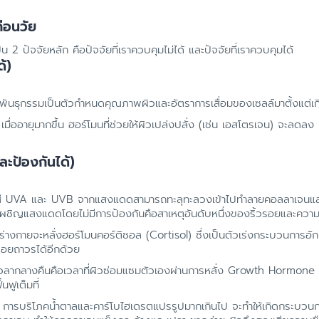
ก่อนวัย
 2 ปัจจัยหลัก คือปัจจัยที่เราควบคุมไม่ได้ และปัจจัยที่เราควบคุมได้
้)
ันธุกรรมเป็นตัวกำหนดคุณภาพผิวและอัตราการเสื่อมของเซลล์มาตั้งแต่เก
เมื่ออายุมากขึ้น ฮอร์โมนที่ช่วยให้ผิวเปล่งปลั่ง (เช่น เอสโตรเจน) จะลดลง
ะป้องกันได้)
ี UVA และ UVB จากแสงแดดสามารถทะลุทะลวงเข้าไปทำลายคอลลาเจนและอีล
ารเผชิญแสงแดดโดยไม่มีการป้องกันคือสาเหตุอันดับหนึ่งของริ้วรอยและควา
 ร่างกายจะหลั่งฮอร์โมนคอร์ติซอล (Cortisol) ซึ่งเป็นตัวเร่งกระบวนกา
วรอยถาวรได้อีกด้วย
วลากลางคืนคือเวลาที่ผิวซ่อมแซมตัวเองผ่านการหลั่ง Growth Hormone
นฟูเต็มที่
การบริโภคน้ำตาลและคาร์โบไฮเดรตแปรรูปมากเกินไป จะทำให้เกิดกระบวนการ