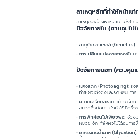
สาเหตุหลักที่ทำให้หน้าแก่
สาเหตุของปัญหาหน้าแก่แบ่งได้เป็น
ปัจจัยภายใน (ควบคุมไม่ได
อายุขัยของเซลล์ (Genetics):
พ
การเปลี่ยนแปลงของฮอร์โมน:
ปัจจัยภายนอก (ควบคุมแล
แสงแดด (Photoaging):
รังส
ทำให้ผิวเต่งตึงและยืดหยุ่น ก
ความเครียดสะสม:
เมื่อเครียด
ขมวดคิ้วบ่อยๆ ยังทำให้เกิดริ้
การพักผ่อนไม่เพียงพอ:
ช่วงเ
หยุดชะงัก ทำให้ผิวไม่ได้รับการฟื้
อาหารและน้ำตาล (Glycation):