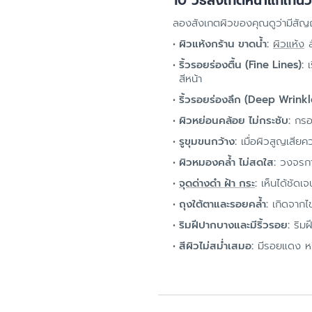
10 วิธีสังเกตหน้าแก่เกินว
ลองสังเกตผิวของคุณดูว่ามีสัญญ
ผิวแห้งกร้าน ขาดน้ำ:
ผิวแห้ง
ส
ริ้วรอยร่องตื้น (Fine Lines):
เร
สีหน้า
ริ้วรอยร่องลึก (Deep Wrinkl
ผิวหย่อนคล้อย ไม่กระชับ:
กรอบ
รูขุมขนกว้าง:
เมื่อผิวสูญเสียค
ผิวหมองคล้ำ ไม่สดใส:
วงจรการ
จุดด่างดำ ฝ้า กระ
:
เห็นได้ชัดเจ
ถุงใต้ตาและรอยคล้ำ:
เกิดจากไข
ริมฝีปากบางและมีริ้วรอย:
ริมฝ
สีผิวไม่สม่ำเสมอ:
มีรอยแดง หรื