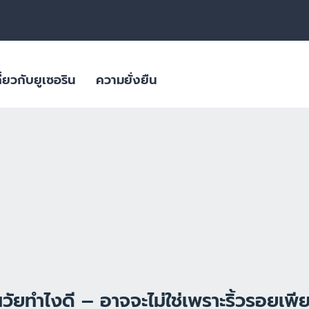
ี่ยวกับยูเซอริน
ความยั่งยืน
สิว
ลิตภัณฑ์ดูแล
ผลิตภัณฑ์ผิวมีจุดด่างดำ
ใส่ใจสภาพภูมิอากาศ
ผลิตภัณฑ์สำหรับผิวมันขาดน้ำ
ิยม
บรรจุภัณฑ์ที่ยั่งยืน
ย่อนคล้อย
ผลิตภัณฑ์ครีมบำรุงสำหรับผิวแพ้
ง่าย ผิวแห้งมาก ผื่นภูมิแพ้
ผิวมีจุดด่างดำ
ผิวที่เปลี่ยนไปตามวัย
ผลิตภัณฑ์ดูแลเส้นผมและหนังศีรษะที่
ผลิตภัณฑ์ดูแลปัญหาริ้วรอย ผิวหย่อนคล้อยสำหรับวัย 40+ | HYALURON [HD
บอบบาง แพ้ง่าย
Eucerin HYALURON RADIANCE-LIFT FILLER 3D SERUM 
ผลิตภัณฑ์ดูแลปัญหาริ้วรอย เพื่อผิว
4.9
27 Reviews
แลดูอ่อนกว่าวัย
ช่น เบาหวาน
วัยทำไงดี – อาจจะไม่ใช่เพราะริ้วรอยเพี