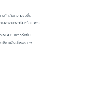
รกักเก็บความชุ่มชื้น
โดยเฉพาะเวลายิ้มหรือแสดง
จนในชั้นผิวที่ลึกขึ้น
ละอีลาสตินเสื่อมสภาพ