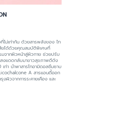
ION
ที่ไม่เท่ากัน ด้วยสารพลังของ ไท
ียได้ด้วยคุณสมบัติพิเศษที่
มจากผิวหน้าสู่ผิวกาย ช่วยปรับ
จากแสงแดดกลับมาขาวสุขภาพดีดัง
า 40 เท่า นำพาสารไทอามิดอลซึมซาบ
้วย Licochalcone A สารแอนตี้ออก
นบำรุงผิวจากการระคายเคือง และ