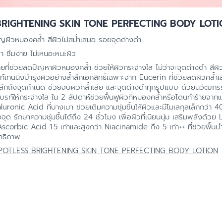
 BRIGHTENING SKIN TONE PERFECTING BODY LOT
ปัญผิวหมองคล้ำ สีผิวไม่สม่ำเสมอ รอยจุดด่างดำ
บา ซึมง่าย ไม่เหนอะหนะผิว
ยที่ช่วยลดปัญหาผิวหมองคล้ำ ช่วยให้ผิวกระจ่างใส ไม่ว่าจะจุดด่างดำ สีผิว
ทนนิ่งบำรุงผิวอย่างล้ำลึกเอกสิทธิ์เฉพาะจาก Eucerin ที่ช่วยลดผิวคล้ำเส
กถึงจุดกำเนิด ช่วยจบผิวคล้ำเสีย และจุดด่างดำทุกรูปแบบ ด้วยนวัฒกรร
ิวไบรท์ให้กระจ่างใส ใน 2 สัปดาห์ช่วยฟื้นฟูผิวที่หมองคล้ำหรือโดนทำร้าย
aluronic Acid ที่บางเบา ช่วยเติมความชุ่มชื้นให้ผิวและมีโมเลกุลเล็กกว่
จุด รักษาความชุ่มชื้นได้ถึง 24 ชั่วโมง เพื่อผิวที่เนียนนุ่ม เสริมพลังด
 Ascorbic Acid 1.5 เท่าและสูงกว่า Niacinamide ถึง 5 เท่า++ ที่ช่วยฟื้
ทธิภาพ
POTLESS BRIGHTENING SKIN TONE PERFECTING BODY LOTION