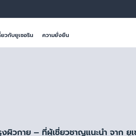
ี่ยวกับยูเซอริน
ความยั่งยืน
สิว
ลิตภัณฑ์ดูแล
ผลิตภัณฑ์ผิวมีจุดด่างดำ
ใส่ใจสภาพภูมิอากาศ
ผลิตภัณฑ์สำหรับผิวมันขาดน้ำ
ิยม
บรรจุภัณฑ์ที่ยั่งยืน
ย่อนคล้อย
ผลิตภัณฑ์ครีมบำรุงสำหรับผิวแพ้
ง่าย ผิวแห้งมาก ผื่นภูมิแพ้
ผิวมีจุดด่างดำ
ผิวที่เปลี่ยนไปตามวัย
ผลิตภัณฑ์ดูแลเส้นผมและหนังศีรษะที่
ผลิตภัณฑ์ดูแลปัญหาริ้วรอย ผิวหย่อนคล้อยสำหรับวัย 40+ | HYALURON [HD
บอบบาง แพ้ง่าย
Eucerin HYALURON RADIANCE-LIFT FILLER 3D SERUM 
ผลิตภัณฑ์ดูแลปัญหาริ้วรอย เพื่อผิว
4.9
27 Reviews
แลดูอ่อนกว่าวัย
ช่น เบาหวาน
งผิวกาย – ที่ผู้เชี่ยวชาญแนะนำ จาก ยูเ