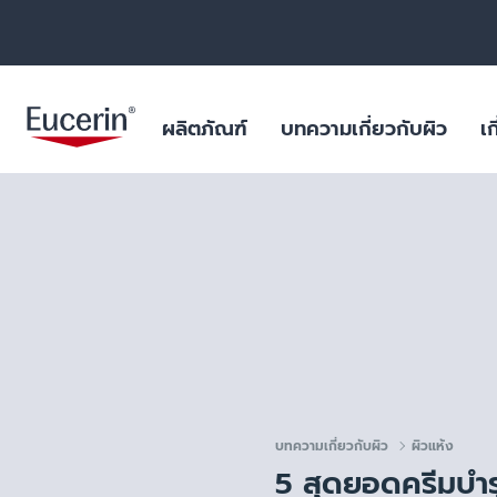
ผลิตภัณฑ์
บทความเกี่ยวกับผิว
เก
ผลิตภัณฑ์บำรุงผิวหน้า
สำหรับริ้วรอย หย่อนคล้อย
ฐานข้อมูลสารสำคัญ
ยูเซอรินให้คำมั่นสัญญาในการต่อ
ผิวมัน และปัญหา
ไมโครพลาสติกในผ
ต้านการทดลองในสัตว์
ร่างกาย
ผลิตภัณฑ์บำรุงผิวกาย
สำหรับผิวแห้งระคายเคือง
บทพิสูจน์ทางวิทยาศาสตร์
ฟื้นฟูผิวไหม้แดด
ผลการค้นหายอดนิยม
สินค้ายอดน
ไมโครพลาสติกในผลิตภัณฑ์ดูแล
ผลิตภัณฑ์ป้องกันแสงแดด
สำหรับผิวมัน และปัญหาสิว
สำหรับริ้วรอย ห
ร่างกาย
aquaphor
ผลิตภัณฑ์บำรุงผิวรอบดวงตาและริม
สำหรับผิวแห้งมาก เป็นขุย
ผิวแห้ง แพ้ง่าย
วัตถุดิบอันเป็นเลิศสำหรับผลิตภัณฑ์
ฝีปาก
eczema
คุณภาพเยี่ยม
สำหรับปกป้องแสงแดด
ริมฝีปากแห้งแตก
ผลิตภัณฑ์ดูแลมือและเท้า
keratosis pilaris
ผิวแห้ง
บทความเกี่ยวกับผิว
ผิวแห้ง
uera
ผลิตภัณฑ์สำหรับเด็ก
ผิวแห้งจากโรค เ
5 สุดยอดครีมบำรุ
ultrasensitive
ผลิตภัณฑ์สำหรับเส้นผมและหนัง