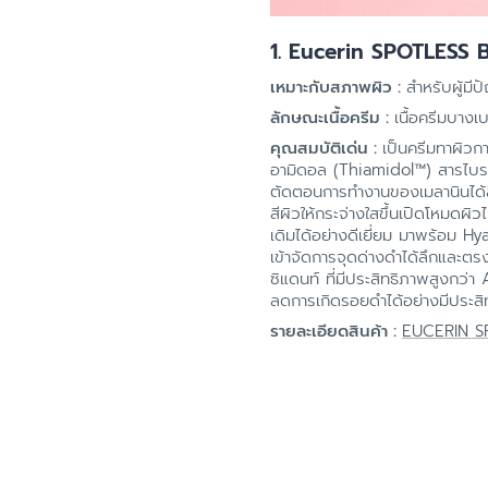
1. Eucerin SPOTLESS
เหมาะกับสภาพผิว :
สำหรับผู้มี
ลักษณะเนื้อครีม :
เนื้อครีมบางเ
คุณสมบัติเด่น :
เป็นครีมทาผิวกา
อามิดอล (Thiamidol™) สารไบรท์เ
ตัดตอนการทำงานของเมลานินได้ลึ
สีผิวให้กระจ่างใสขึ้นเปิดโหมดผ
เดิมได้อย่างดีเยี่ยม มาพร้อม Hy
เข้าจัดการจุดด่างดำได้ลึกและตรง
ซิแดนท์ ที่มีประสิทธิภาพสูงกว่า
ลดการเกิดรอยดำได้อย่างมีประสิ
รายละเอียดสินค้า :
EUCERIN S