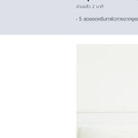
ผิวแห้ง
ศีรษะ
อ่านแล้ว 2 นาที
สีผิวไม่สม่ำเสมอ
5 สุดยอดครีมทาผิวกายจากยูเซ
ผิวบอบบาง
ผิวแพ้ง่าย ไวต่อ
ผิวคันระคายจากผ
ผิวหน้าแดง แพ้ง่
หนังศีรษะมีรังแ
ผิวบอบบางแพ้ง่
ป้องกันแสงแดด