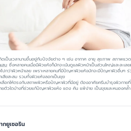
เกิดเป็นเวลานานขึ้นอยู่กับปัจจัยต่าง ๆ เช่น อากาศ อายุ สุขภาพ สภาพแวดล
กเสบ
ซึ่งหลายคนเมื่อมีผิวแห้งก็มักจะเน้นดูแลผิวหน้าเป็นส่วนใหญ่และละเลยผ
้อยไปกว่าผิวหน้าเลย เพราะหลายคนที่มีปัญหาผิวแห้งมักจะมีปัญหาผิวอื่นๆ ร
้ำเสียสะสม รวมทั้งผิวแห้งลอกเป็นขุย
เลือกให้ตรงกับสถาพผิวหรือปัญหาผิวที่มีอยู่ ต้องอาศัยครีมบำรุงผิวกายที
ยตัวใดบ้างที่ช่วยแก้ปัญหาผิวแห้ง แดง คัน แพ้ง่าย เป็นขุยและหมองคล้ำ 
ากยูเซอริน