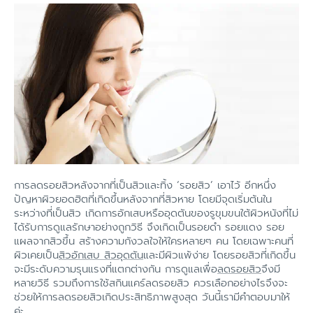
การลดรอยสิวหลังจากที่เป็นสิวและทิ้ง ‘รอยสิว’ เอาไว้ อีกหนึ่ง
ปัญหาผิวยอดฮิตที่เกิดขึ้นหลังจากที่สิวหาย โดยมีจุดเริ่มต้นใน
ระหว่างที่เป็นสิว เกิดการอักเสบหรืออุดตันของรูขุมขนใต้ผิวหนังที่ไม่
ได้รับการดูแลรักษาอย่างถูกวิธี จึงเกิดเป็นรอยดำ รอยแดง รอย
แผลจากสิวขึ้น สร้างความกังวลใจให้ใครหลายๆ คน โดยเฉพาะคนที่
ผิวเคยเป็น
สิวอักเสบ
สิวอุดตัน
และมีผิวแพ้ง่าย โดยรอยสิวที่เกิดขึ้น
จะมีระดับความรุนแรงที่แตกต่างกัน การดูแลเพื่อ
ลดรอยสิว
จึงมี
หลายวิธี รวมถึงการใช้สกินแคร์ลดรอยสิว ควรเลือกอย่างไรจึงจะ
ช่วยให้การลดรอยสิวเกิดประสิทธิภาพสูงสุด วันนี้เรามีคำตอบมาให้
ค่ะ