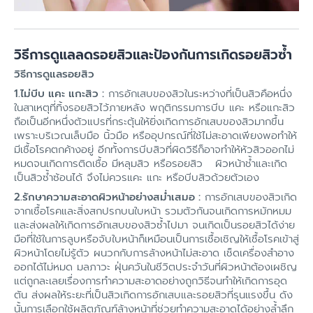
วิธีการดูแลลดรอยสิวและป้องกันการเกิดรอยสิวซ้ำ
วิธีการดูแลรอยสิว
1.ไม่บีบ แคะ แกะสิว
:
การอักเสบของสิวในระหว่างที่เป็นสิวคือหนึ่ง
ในสาเหตุที่ทิ้งรอยสิวไว้ภายหลัง พฤติกรรมการบีบ แคะ หรือแกะสิว
ถือเป็นอีกหนึ่งตัวแปรที่กระตุ้นให้ยิ่งเกิดการอักเสบของสิวมากขึ้น
เพราะบริเวณเล็บมือ นิ้วมือ หรืออุปกรณ์ที่ใช้ไม่สะอาดเพียงพอทำให้
มีเชื้อโรคตกค้างอยู่ อีกทั้งการบีบสิวที่ผิดวิธีก็อาจทำให้หัวสิวออกไม่
หมดจนเกิดการติดเชื้อ มีหลุมสิว หรือรอยสิว ผิวหน้าช้ำและเกิด
เป็นสิวซ้ำซ้อนได้ จึงไม่ควรแคะ แกะ หรือบีบสิวด้วยตัวเอง
2.รักษาความสะอาดผิวหน้าอย่างสม่ำเสมอ :
การอักเสบของสิวเกิด
จากเชื้อโรคและสิ่งสกปรกบนใบหน้า รวมตัวกันจนเกิดการหมักหมม
และส่งผลให้เกิดการอักเสบของสิวซ้ำไปมา จนเกิดเป็นรอยสิวได้ง่าย
มือที่ใช้ในการลูบหรือจับใบหน้าก็เหมือนเป็นการเชื้อเชิญให้เชื้อโรคเข้าสู่
ผิวหน้าโดยไม่รู้ตัว ผนวกกับการล้างหน้าไม่สะอาด เช็ดเครื่องสำอาง
ออกได้ไม่หมด มลภาวะ ฝุ่นควันในชีวิตประจำวันที่ผิวหน้าต้องเผชิญ
แต่ถูกละเลยเรื่องการทำความสะอาดอย่างถูกวิธีจนทำให้เกิดการอุด
ตัน ส่งผลให้ระยะที่เป็นสิวเกิดการอักเสบ
และรอยสิว
ที่รุนแรงขึ้น ดัง
นั้นการเลือกใช้ผลิตภัณฑ์ล้างหน้าที่ช่วยทำความสะอาดได้อย่างล้ำลึก