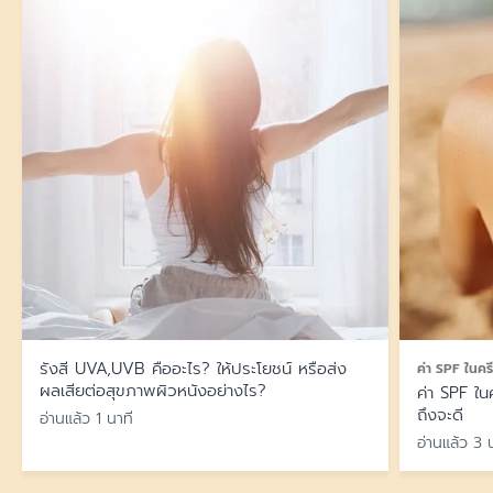
Pico laser อันตรายไหม?
แดดจัดๆ ห้ามแกะหรือเกาสะเก็ดแผล ห้ามใช้ผลิตภัณฑ์ที่มีส่วน
ครั้ง โดยเว้นระยะห่าง 2-4 สัปดาห์
ผสมของ AHA, BHA หรือ Retinol ในช่วงแรก ห้ามทำกิจกรรม
Pico Laser เป็นเทคโนโลยีที่ปลอดภัย เมื่อทำโดยแพทย์หรือผู้
ที่ทำให้เหงื่อออกมาก หรือสัมผัสความร้อนในช่วงแรก
หลังทำ Pico Laser กี่วันถึงแต่งหน้าได้
เชี่ยวชาญที่มีประสบการณ์ อาจมีผลข้างเคียงเล็กน้อย อย่างเช่น
รอยแดง บวม หรือสะเก็ดแผล ซึ่งจะหายไปเองภายในไม่กี่วัน
โดยทั่วไปหลังทำ Pico Laser 2-3 วัน สามารถแต่งหน้าได้ตาม
และไม่ควรทำกับผู้ที่ไม่มีความเชี่ยวชาญ เพราะอาจทำให้เกิดผล
ปกติ หากมีแผลตกสะเก็ด ควรรอ 3-5 วัน หรือรอให้สะเก็ดหลุด
ข้างเคียงที่อันตรายได้ เช่น ผิวไหม้ หรือเกิดรอยแผลเป็น
ออกหมดก่อน และควรเลือกใช้เครื่องสำอางที่ไม่ก่อให้เกิดการอุด
ตัน และล้างหน้าให้สะอาดหมดจด
รังสี UVA,UVB คืออะไร? ให้ประโยชน์ หรือส่ง
ค่า SPF ในครี
ผลเสียต่อสุขภาพผิวหนังอย่างไร?
ค่า SPF ใน
ถึงจะดี
อ่านแล้ว 1 นาที
อ่านแล้ว 3 