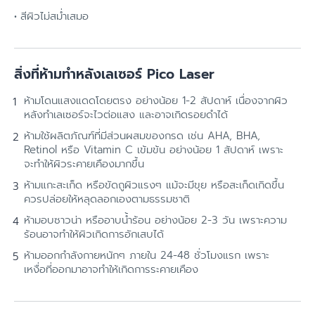
สีผิวไม่สม่ำเสมอ
สิ่งที่ห้ามทำหลังเลเซอร์ Pico Laser
ห้ามโดนแสงแดดโดยตรง อย่างน้อย 1-2 สัปดาห์ เนื่องจากผิว
หลังทำเลเซอร์จะไวต่อแสง และอาจเกิดรอยดำได้
ห้ามใช้ผลิตภัณฑ์ที่มีส่วนผสมของกรด เช่น AHA, BHA,
Retinol หรือ Vitamin C เข้มข้น อย่างน้อย 1 สัปดาห์ เพราะ
จะทำให้ผิวระคายเคืองมากขึ้น
ห้ามแกะสะเก็ด หรือขัดถูผิวแรงๆ แม้จะมีขุย หรือสะเก็ดเกิดขึ้น
ควรปล่อยให้หลุดลอกเองตามธรรมชาติ
ห้ามอบซาวน่า หรืออาบน้ำร้อน อย่างน้อย 2-3 วัน เพราะความ
ร้อนอาจทำให้ผิวเกิดการอักเสบได้
ห้ามออกกำลังกายหนักๆ ภายใน 24-48 ชั่วโมงแรก เพราะ
เหงื่อที่ออกมาอาจทำให้เกิดการระคายเคือง