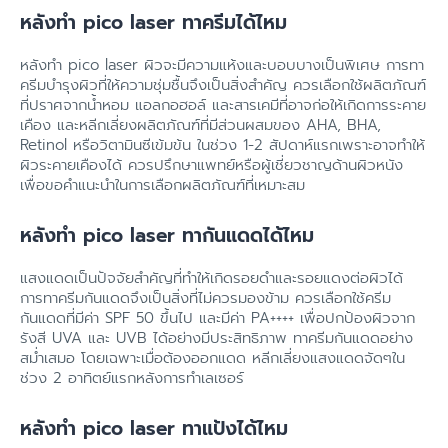
หลังทํา pico laser ทาครีมได้ไหม
หลังทำ pico laser ผิวจะมีความแห้งและบอบบางเป็นพิเศษ การทา
ครีมบำรุงผิวที่ให้ความชุ่มชื้นจึงเป็นสิ่งสำคัญ ควรเลือกใช้ผลิตภัณฑ์
ที่ปราศจากน้ำหอม แอลกอฮอล์ และสารเคมีที่อาจก่อให้เกิดการระคาย
เคือง และหลีกเลี่ยงผลิตภัณฑ์ที่มีส่วนผสมของ AHA, BHA,
Retinol หรือวิตามินซีเข้มข้น ในช่วง 1-2 สัปดาห์แรกเพราะอาจทำให้
ผิวระคายเคืองได้ ควรปรึกษาแพทย์หรือผู้เชี่ยวชาญด้านผิวหนัง
เพื่อขอคำแนะนำในการเลือกผลิตภัณฑ์ที่เหมาะสม
หลังทํา pico laser ทากันแดดได้ไหม
แสงแดดเป็นปัจจัยสำคัญที่ทำให้เกิดรอยดำและรอยแดงต่อผิวได้
การทาครีมกันแดดจึงเป็นสิ่งที่ไม่ควรมองข้าม ควรเลือกใช้ครีม
กันแดดที่มีค่า SPF 50 ขึ้นไป และมีค่า PA++++ เพื่อปกป้องผิวจาก
รังสี UVA และ UVB ได้อย่างมีประสิทธิภาพ ทาครีมกันแดดอย่าง
สม่ำเสมอ โดยเฉพาะเมื่อต้องออกแดด หลีกเลี่ยงแสงแดดจัดๆใน
ช่วง 2 อาทิตย์แรกหลังการทำเลเซอร์
หลังทํา pico laser ทาแป้งได้ไหม