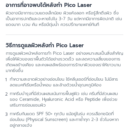
อาการที่อาจพบได้หลังทำ Pico Laser
ผิวอาจมีอาการบวมแดงเล็กน้อย ผิวแห้งลอก หรือรู้สึกตึงผิว ซึ่ง
เป็นอาการปกติและจะหายไปใน 3-7 วัน แต่หากมีอาการผิดปกติ เช่น
แดงมาก บวม คัน หรือมีตุ่มน้ำ ควรปรึกษาแพทย์ทันที
วิธีการดูแลผิวหลังทำ Pico Laser
การดูแลผิวหน้าหลังการทำ Pico Laser อย่างเหมาะสมเป็นสิ่งสำคัญ
เพื่อให้ผิวของเราฟื้นตัวได้อย่างรวดเร็ว และลดความเสี่ยงของการ
เกิดผลข้างเคียง และคงผลลัพธ์ของการรักษาผิวของเราให้ยาวนาน
มากยิ่งขึ้น
ทำความสะอาดผิวอย่างอ่อนโยน ใช้คลีนเซอร์ที่อ่อนโยน ไม่มีสาร
ลดแบคทีเรียหรือน้ำหอม และล้างด้วยน้ำอุณหภูมิห้อง
ทาครีมบำรุงที่มีส่วนผสมเน้นการฟื้นฟูผิว เช่น ครีมที่มีส่วนผสม
ของ Ceramide, Hyaluronic Acid หรือ Peptide เพื่อช่วย
เสริมการซ่อมแซมผิว
ทาครีมกันแดด SPF 50+ ทุกวัน แม้อยู่ในร่ม ควรเลือกชนิดที่
อ่อนโยน (Physical Sunscreen) และทาซ้ำทุก 2-3 ชั่วโมงหาก
อยู่กลางแจ้ง