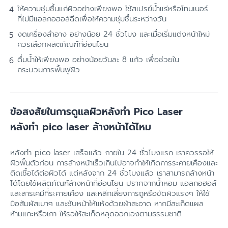
ให้ความชุ่มชื้นแก่ผิวอย่างเพียงพอ ใช้สเปรย์น้ำแร่หรือโทนเนอร์
ที่ไม่มีแอลกอฮอล์ฉีดเพื่อให้ความชุ่มชื้นระหว่างวัน
งดเครื่องสำอาง อย่างน้อย 24 ชั่วโมง และเมื่อเริ่มแต่งหน้าใหม่
ควรเลือกผลิตภัณฑ์ที่อ่อนโยน
ดื่มน้ำให้เพียงพอ อย่างน้อยวันละ 8 แก้ว เพื่อช่วยใน
กระบวนการฟื้นฟูผิว
ข้อสงสัยในการดูแลผิวหลังทำ Pico Laser
หลังทํา pico laser ล้างหน้าได้ไหม
หลังทำ pico laser เสร็จแล้ว ภายใน 24 ชั่วโมงแรก เราควรรอให้
ผิวฟื้นตัวก่อน การล้างหน้าเร็วเกินไปอาจทำให้เกิดการระคายเคืองและ
ติดเชื้อได้ต่อผิวได้ แต่หลังจาก 24 ชั่วโมงแล้ว เราสามารถล้างหน้า
ได้โดยใช้ผลิตภัณฑ์ล้างหน้าที่อ่อนโยน ปราศจากน้ำหอม แอลกอฮอล์
และสารเคมีที่ระคายเคือง และหลีกเลี่ยงการถูหรือขัดผิวแรงๆ ให้ใช้
มือสัมผัสเบาๆ และซับหน้าให้แห้งด้วยผ้าสะอาด หากมีสะเก็ดแผล
ห้ามแกะหรือเกา ให้รอให้สะเก็ดหลุดออกเองตามธรรมชาติ