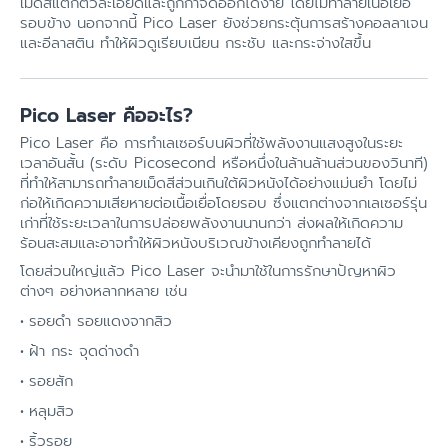
เม็ดสีแตกตัวละเอียดและถูกกำจัดออกได้ง่าย โดยไม่ทำลายเนื้อเยื่อ
รอบข้าง นอกจากนี้ Pico Laser ยังช่วยกระตุ้นการสร้างคอลลาเจน
และอีลาสติน ทำให้ผิวดูเรียบเนียน กระชับ และกระจ่างใสขึ้น
Pico Laser คืออะไร?
Pico Laser คือ การทำเลเซอร์บนผิวที่ใช้พลังงานแสงสูงในระยะ
เวลาอันสั้น (ระดับ Picosecond หรือหนึ่งในล้านล้านส่วนของวินาที)
ที่ทำให้สามารถทำลายเม็ดสีส่วนเกินใต้ผิวหนังได้อย่างแม่นยำ โดยไม่
ก่อให้เกิดความเสียหายต่อเนื้อเยื่อโดยรอบ ซึ่งแตกต่างจากเลเซอร์รุ่น
เก่าที่ใช้ระยะเวลาในการปล่อยพลังงานนานกว่า ส่งผลให้เกิดความ
ร้อนสะสมและอาจทำให้ผิวหนังบริเวณข้างเคียงถูกทำลายได้
โดยส่วนใหญ่แล้ว Pico Laser จะนำมาใช้ในการรักษาปัญหาผิว
ต่างๆ อย่างหลากหลาย เช่น
รอยดำ รอยแดงจากสิว
ฝ้า กระ จุดด่างดำ
รอยสัก
หลุมสิว
ริ้วรอย