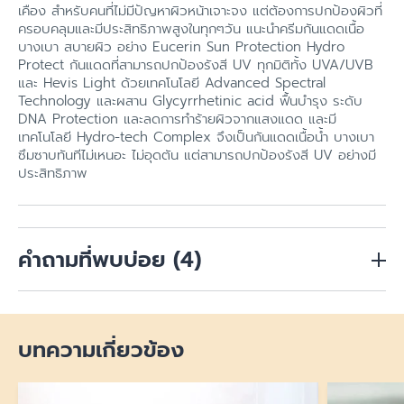
เคือง สำหรับคนที่ไม่มีปัญหาผิวหน้าเจาะจง แต่ต้องการปกป้องผิวที่
ครอบคลุมและมีประสิทธิภาพสูงในทุกๆวัน แนะนำครีมกันแดดเนื้อ
บางเบา สบายผิว อย่าง Eucerin Sun Protection Hydro
Protect กันแดดที่สามารถปกป้องรังสี UV ทุกมิติทั้ง UVA/UVB
และ Hevis Light ด้วยเทคโนโลยี Advanced Spectral
Technology และผสาน Glycyrrhetinic acid ฟื้นบำรุง ระดับ
DNA Protection และลดการทำร้ายผิวจากแสงแดด และมี
เทคโนโลยี Hydro-tech Complex จึงเป็นกันแดดเนื้อน้ำ บางเบา
ซึมซาบทันทีไม่เหนอะ ไม่อุดตัน แต่สามารถปกป้องรังสี UV อย่างมี
ประสิทธิภาพ
คำถามที่พบบ่อย
(4)
หลังทำ Pico Laser กี่วันหาย?
บทความเกี่ยวข้อง
หากใบหน้ามีอาการบวมแดงจะสามารถหายไปภายใน 2-3 วัน หาก
หลังทำ Pico Laser ห้ามอะไรบ้าง?
เป็นสะเก็ดแผลจะหลุดออกภายใน 1 สัปดาห์ และพวกรอยแดง
และรอยดำบนใบหน้าจะค่อยๆ จางลงภายใน 2-4 สัปดาห์ แต่การ
หลังทำเลเซอร์ผิวหน้าของเราจะบางลง สิ่งสำคัญคือห้ามโดนแสง
ทำ PICO ผลลัพธ์ที่ชัดเจนจะเห็นได้หลังจากการทำเลเซอร์ 3-5