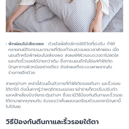
พักผ่อนไม่เพียงพอ
: ด้วยไลฟ์สไตล์การใช้ชีวิตที่เร่งรีบ ทำให้
หลายคนมีกิจกรรมมากมายที่ต้องทำจนล่วงเลยเวลาพักผ่อน เมื่อ
นอนดึกหรือพักผ่อนไม่เพียงพอ ส่งผลให้ผิวรอบดวงตาไม่สดใส
และเกิดริ้วรอยได้ง่ายกว่าเดิม ซึ่งการนอนดึกไม่ใช่แค่ทำให้เกิด
ปัญหาทางผิวหนังอย่างเดียว ยังส่งผลถึงระบบเผาผลาญใน
ร่างกายอีกด้วย
สาเหตุต่างๆ เหล่านี้ล้วนเป็นตัวการที่ทำให้เกิดรอยตีนกา และริ้วรอย
ใต้ตาได้ ดังนั้นหากรู้ว่าพฤติกรรมของเราเข้าข่ายก็ควรรีบปรับตัว
และหลีกเลี่ยงปัจจัยกระตุ้นต่างๆ ซึ่งเรามีวิธีป้องกันตีนกาและริ้วรอย
ใต้ตามาฝากทุกคนกัน รับรองว่าเห็นผลจนเตรียมตัวบอกลาปัญหานี้
ไปได้เลย
วิธีป้องกันตีนกาและริ้วรอยใต้ตา