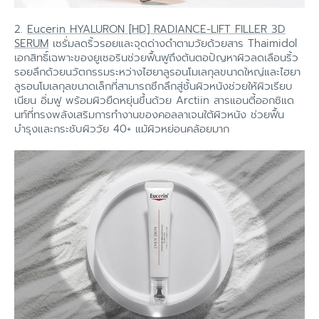
2.
Eucerin HYALURON [HD] RADIANCE-LIFT FILLER 3D
SERUM
เซรั่มลดริ้วรอยและจุดด่างดำตามวัยด้วยสาร Thaimidol
เอกสิทธิ์เฉพาะของยูเซอรินช่วยฟื้นฟูถึงต้นตอปัญหาผิวลดเลือนริ้ว
รอยลึกด้วยนวัตกรรมระหว่างไฮยาลูรอนโมเลกุลขนาดใหญ่และไฮยา
ลูรอนโมเลกุลขนาดเล็กที่สามารถซึกลึกสู่ชั้นผิวหนังช่วยให้ผิวเรียบ
เนียน อิ่มฟู พร้อมผิวยืดหยุ่นขึ้นด้วย Arctiin สารแอนตี้ออกซิแด
นท์ที่ทรงพลังเสริมการทำงานของคอลลาเจนใต้ผิวหนัง ช่วยฟื้น
บำรุงและกระชับผิววัย 40+ แม้ผิวหย่อนคล้อยมาก