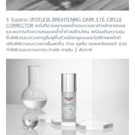
3.
Eucerin SPOTLESS BRIGHTENING DARK EYE CIRCLE
CORRECTOR
เซรั่มที่ช่วยลดรอยคล้ำรอบดวงตาด้วยไทอามิดอล
และลดการเกิดความหมองคล้ำซ้ำด้วยลิโาบโคน พร้อมเติมความชุ่ม
ชื้นให้ผิวรอบดวงตาดูอิ่มฟูขึ้นด้วยไฮยาลูรอนและโอลิโกเพพไทด์
เสริมให้ผิวรอบดวงตาเย็นสดชื่น ด้วย คูลลิ่ง แอพพลิเคเตอร์ ช่วย
ทำให้ผิวรอบดวงตากระจ่างใส ภายใน 2 สัปดาห์