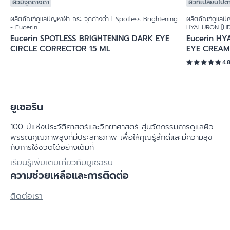
ผิวมีจุดด่างดำ
ผิวที่เปลี่ยนไปต
ผลิตภัณฑ์ดูแลปัญหาฝ้า กระ จุดด่างดำ l Spotless Brightening
ผลิตภัณฑ์ดูแลปั
- Eucerin
HYALURON [HD]
Eucerin SPOTLESS BRIGHTENING DARK EYE
Eucerin HY
CIRCLE CORRECTOR 15 ML
EYE CREAM 
4.
ยูเซอริน
100 ปีแห่งประวัติศาสตร์​และวิทยาศาสตร์ สู่นวัตกรรมการดูแลผิว
พรรณคุณภาพสูงที่มีประสิทธิภาพ เพื่อให้คุณรู้สึกดีและมีความสุข
กับการใช้ชิวิตได้อย่างเต็มที่
เรียนรู้เพิ่มเติมเกี่ยวกับยูเซอริน
ความช่วยเหลือและการติดต่อ
ติดต่อเรา