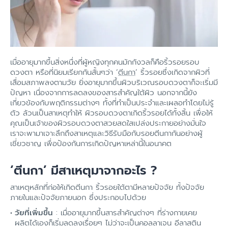
เมื่ออายุมากขึ้นสิ่งหนึ่งที่ผู้หญิงทุกคนมักกังวลก็คือริ้วรอยรอบ
ดวงตา หรือที่นิยมเรียกกันสั้นๆว่า ‘
ตีนกา
’ ริ้วรอย
ซึ่ง
เกิดจากผิวที่
เสื่อมสภาพลงตามวัย ยิ่งอายุมากขึ้นผิวบริเวณรอบดวงตาก็จะเริ่มมี
ปัญหา เนื่องจากการลดลงของสารสำคัญใต้ผิว นอกจากนี้ยัง
เกี่ยวข้องกับพฤติกรรมต่างๆ ทั้งที่ทำเป็นประจำและเผลอทำโดยไม่รู้
ตัว ล้วนเป็นสาเหตุทำให้
ผิวรอบดวงตาเกิดริ้วรอยได้ทั้งสิ้น เพื่อให้
คุณเป็นเจ้าของผิวรอบดวงตาสวยสดใสเปล่งประกายอย่างมั่นใจ
เราจะพามาเจาะลึกถึงสาเหตุและวิธีรับมือกับรอยตีนกากันอย่างผู้
เชี่ยวชาญ เพื่อป้องกันการเกิดปัญหาเหล่านี้ในอนาคต
‘ตีนกา’ มีสาเหตุมาจากอะไร ?
สาเหตุหลักที่ก่อให้เกิดตีนกา ริ้วรอยใต้ตามีหลายปัจจัย ทั้งปัจจัย
ภายในและปัจจัยภายนอก ซึ่งประกอบไปด้วย
วัยที่เพิ่มขึ้น
: เมื่ออายุมากขึ้นสารสำคัญต่างๆ ที่ร่างกายเคย
ผลิตได้เองก็เริ่มลดลงเรื่อยๆ ไม่ว่าจะเป็นคอลลาเจน อีลาสติน