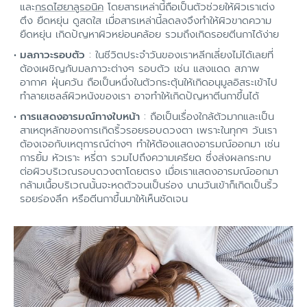
และ
กรดไฮยาลูรอนิค
โดยสารเหล่านี้ถือเป็นตัวช่วยให้ผิวเราเต่ง
ตึง ยืดหยุ่น ดูสดใส เมื่อสารเหล่านี้ลดลงจึงทำให้ผิวขาดความ
ยืดหยุ่น เกิดปัญหาผิวหย่อนคล้อย รวมถึงเกิดรอยตีนกาได้ง่าย
มลภาวะรอบตัว
: ในชีวิตประจำวันของเราหลีกเลี่ยงไม่ได้เลยที่
ต้องเผชิญกับมลภาวะต่างๆ รอบตัว เช่น แสงแดด สภาพ
อากาศ ฝุ่นควัน ถือเป็นหนึ่งในตัวกระตุ้นให้เกิดอนุมูลอิสระเข้าไป
ทำลายเซลล์ผิวหนังของเรา อาจทำให้เกิดปัญหาตีนกาขึ้นได้
การแสดงอารมณ์ทางใบหน้า
: ถือเป็นเรื่องใกล้ตัวมากและเป็น
สาเหตุหลักของการเกิดริ้วรอยรอบดวงตา เพราะในทุกๆ วันเรา
ต้องเจอกับเหตุการณ์ต่างๆ ทำให้ต้องแสดงอารมณ์ออกมา เช่น
การยิ้ม หัวเราะ หรี่ตา รวมไปถึงความเครียด ซึ่งส่งผลกระทบ
ต่อผิวบริเวณรอบดวงตาโดยตรง เมื่อเราแสดงอารมณ์ออกมา
กล้ามเนื้อบริเวณนั้นจะหดตัวจนเป็นร่อง นานวันเข้าก็เกิดเป็นริ้ว
รอยร่องลึก หรือตีนกาขึ้นมาให้เห็นชัดเจน