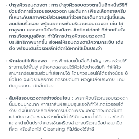
บำรุงผิวรอบดวงตา
: การบำรุงผิวรอบดวงตาเป็นอีกหนึ่งวิธีที่
ช่วยจัดการริ้วรอยรอบดวงตา และตีนกา เพียงเลือกอายครีม
ที่เหมาะกับสภาพผิวมีส่วนผสมที่ช่วยเติมเต็มความชุ่มชื้นและ
ลดเลือนริ้วรอย พร้อมยกกระชับบริเวณรอบดวงตา เช่น ไฮ
ยาลูรอน นอกจากนี้้ยังต้องมีสาร Antioxidant ที่ช่วยยับยั้ง
การเกิดอนุมูลอิสระ ทำให้การบำรุงผิวรอบดวงตามี
ประสิทธิภาพมากขึ้น ส่งผลให้รอบดวงตามีความกระชับ เต่ง
ตึง พร้อมเติมริ้วรอยลึกใต้ตาได้หากใช้เป็นประจำ
พักผ่อนให้เพียงพอ
: การพักผ่อนเป็นสิ่งที่สำคัญ เพราะช่วยให้
ร่างกายได้ฟื้นฟู สร้างคอลลาเจนใต้ผิวได้อย่างเต็มที่ ทำให้ผิว
สามารถซ่อมแซมส่วนที่เสียหายได้ โดยควรนอนให้ได้อย่างน้อย 8
ชั่วโมง จะช่วยชะลอการเกิดรอยตีนกา ผิวดูเปล่งประกาย แถม
ยังดูอ่อนกว่าวัยอีกด้วย
สัมผัสรอบดวงตาอย่างอ่อนโยน :
เพราะผิวบริเวณรอบดวงตา
นั้นบอบบางมาก หากเราสัมผัสแบบรุนแรงก็ทำให้เกิดริ้วรอยได้
ง่าย ดังนั้นควรหลีกเลี่ยงการขยี้ตาเพราะนอกจากจะเกิดตีนกา
แล้วยังกระตุ้นเซลล์สร้างเม็ดสีทำให้เกิดรอยคล้ำใต้ตา และใครที่
แต่งหน้าเป็นประจำควรเช็ดเครื่องสำอางบริเวณนี้อย่างเบามือ
ที่สุด หรือเลือกใช้ Cleansing ที่ไม่ต้องใช้สำลี