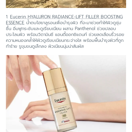
1.
Eucerin HYALURON RADIANCE-LIFT FILLER BOOSTING
ESSENCE
น้ำตบไฮยาลูรอนเพื่อบำรุงผิว ที่จะมาช่วยทำให้ผิวดูชุ่ม
ชื้น อิ่มฟูกระชับและดูเรียบเนียน ผสาน Panthenol ช่วยปลอบ
ประโลมผิว พร้อมวิตามินซี แอนตี้ออกซิแดนท์ ช่วยลดเลือนริ้วรอย
ความหมองคล้ำให้ผิวดูเรียบเนียนกระจ่างใส พร้อมฟื้นบำรุงผิวที่ถูก
ทำร้าย รูขุมขนดูเล็กลง ผิวเนียนนุ่มน่าสัมผัส