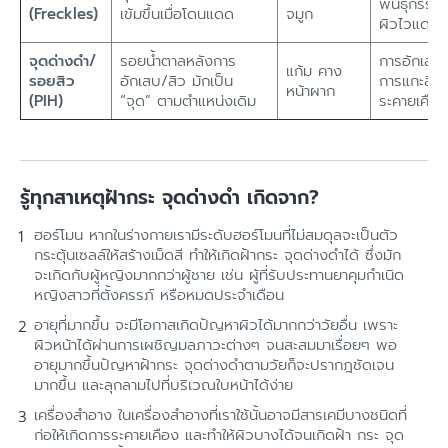
พันธุกรรม
(Freckles)
เข้มขึ้นเมื่อโดนแดด
จมูก
ผิวไวแดด
จุดด่างดำ/
รอยน้ำตาลหลังการ
การอักเสบ
แก้ม คาง
รอยสิว
อักเสบ/สิว มักเป็น
การแกะสิว
หน้าผาก
(PIH)
“จุด” ตามตำแหน่งเดิม
ระคายเคือง
รู้ทุกสาเหตุฝ้ากระ จุดด่างดำ เกิดจาก?
ฮอร์โมน หากในร่างกายเรามีระดับฮอร์โมนที่ไม่สมดุลจะเป็นตัว
กระตุ้นเซลล์ให้สร้างเม็ดสี ทำให้เกิดฝ้ากระ จุดด่างดำได้ ซึ่งมัก
จะเกิดกับผู้หญิงมากกว่าผู้ชาย เช่น ผู้ที่รับประทานยาคุมกำเนิด
หญิงสาวที่ตั้งครรภ์ หรือหมดประจำเดือน
อายุที่มากขึ้น จะมีโอกาสเกิดปัญหาผิวได้มากกว่าวัยอื่น เพราะ
ผิวหน้าได้ผ่านการเผชิญมลภาวะต่างๆ จนสะสมมาเรื่อยๆ พอ
อายุมากขึ้นปัญหาฝ้ากระ จุดด่างดำตามวัยก็จะปรากฎชัดเจน
มากขึ้น และลุกลามไปที่บริเวณใบหน้าได้ง่าย
เครื่องสำอาง ในเครื่องสำอางที่เราใช้นั้นอาจมีสารเคมีบางชนิดที่
ก่อให้เกิดการระคายเคือง และทำให้ผิวบางได้จนเกิดฝ้า กระ จุด