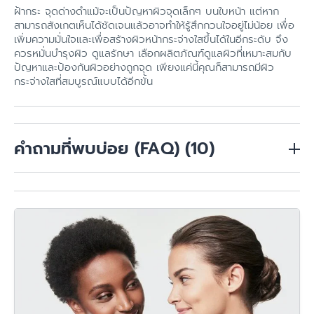
ฝ้ากระ จุดด่างดําแม้จะเป็นปัญหาผิวจุดเล็กๆ บนใบหน้า แต่หาก
สามารถสังเกตเห็นได้ชัดเจนแล้วอาจทำให้รู้สึกกวนใจอยู่ไม่น้อย เพื่อ
เพิ่มความมั่นใจและเพื่อสร้างผิวหน้ากระจ่างใสขึ้นได้ในอีกระดับ จึง
ควรหมั่นบำรุงผิว ดูแลรักษา เลือกผลิตภัณฑ์ดูแลผิวที่เหมาะสมกับ
ปัญหาและป้องกันผิวอย่างถูกจุด เพียงแค่นี้คุณก็สามารถมีผิว
กระจ่างใสที่สมบูรณ์แบบได้อีกขั้น
คำถามที่พบบ่อย (FAQ)
(10)
ฝ้าหายขาดได้ไหม?
โดยทั่วไปฝ้ามักเป็นภาวะที่ คุมให้จางและคุมไม่ให้กลับมาเข้มขึ้น
ทำไมทากันแดดแล้วยังเป็นฝ้า/รอยดำ?
มากกว่าหายถาวร ดังนั้นกันแดด และการป้องกันอย่างสม่ำเสมอ
สำคัญมาก
สาเหตุพบบ่อยคือทาปริมาณไม่พอ ไม่ทาซ้ำ หรือยังโดนแดด
จุดด่างดำจากสิวต่างจากฝ้ายังไง?
สะสม ระคายเคืองจากสกินแคร์และการอักเสบร่วมด้วย
รอยสิวมักเป็น “จุดตามตำแหน่งสิวเดิม” (PIH) ส่วนฝ้ามักเป็น
รอยดำต้องใช้เวลานานแค่ไหนกว่าจะจาง?
“ปื้น” สัมพันธ์กับแดดและฮอร์โมนมากกว่า