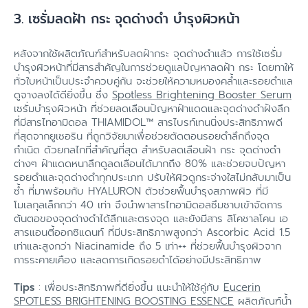
3. เซรั่มลดฝ้า กระ จุดด่างดำ บำรุงผิวหน้า
หลังจากใช้ผลิตภัณฑ์สำหรับลดฝ้ากระ จุดด่างดำแล้ว การใช้เซรั่ม
บำรุงผิวหน้าที่มีสารสำคัญในการช่วยดูแลปัญหาลดฝ้า กระ โดยทาให้
ทั่วใบหน้าเป็นประจำควบคู่กัน จะช่วยให้ความหมองคล้ำและรอยดำแล
ดูจางลงได้ดียิ่งขึ้น ซึ่ง
Spotless Brightening Booster Serum
เซรั่มบำรุงผิวหน้า ที่ช่วยลดเลือนปัญหาฝ้าแดดและจุดด่างดำฝังลึก
ที่มีสารไทอามิดอล THIAMIDOL™ สารไบรท์เทนนิ่งประสิทธิภาพดี
ที่สุดจากยูเซอริน ที่ถูกวิจัยมาเพื่อช่วยตัดตอนรอยดำลึกถึงจุด
กำเนิด ด้วยกลไกที่สำคัญที่สุด สำหรับลดเลือนฝ้า กระ จุดด่างดำ
ต่างๆ ฝ้าแดดหนาลึกดูลดเลือนได้มากถึง 80% และช่วยจบปัญหา
รอยดำและจุดด่างดำทุกประเภท ปรับให้ผิวดูกระจ่างใสไม่กลับมาเป็น
ซ้ำ ที่มาพร้อมกับ HYALURON ตัวช่วยฟื้นบำรุงสภาพผิว ที่มี
โมเลกุลเล็กกว่า 40 เท่า จึงนำพาสารไทอามิดอลซึมซาบเข้าจัดการ
ต้นตอของจุดด่างดำได้ลึกและตรงจุด และยังมีสาร ลิโคชาลโคน เอ
สารแอนตี้ออกซิแดนท์ ที่มีประสิทธิภาพสูงกว่า Ascorbic Acid 1.5
เท่าและสูงกว่า Niacinamide ถึง 5 เท่า++ ที่ช่วยฟื้นบำรุงผิวจาก
การระคายเคือง และลดการเกิดรอยดำได้อย่างมีประสิทธิภาพ
Tips
: เพื่อประสิทธิภาพที่ดียิ่งขึ้น แนะนำให้ใช้คู่กับ
Eucerin
SPOTLESS BRIGHTENING BOOSTING ESSENCE
ผลิตภัณฑ์น้ำ