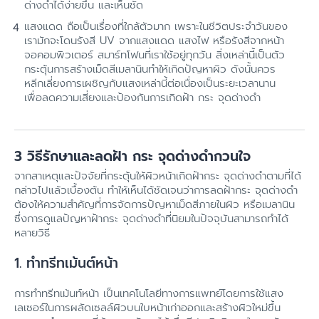
ด่างดำได้ง่ายขึ้น และเห็นชัด
แสงแดด ถือเป็นเรื่องที่ใกล้ตัวมาก เพราะในชีวิตประจำวันของ
เรามักจะโดนรังสี UV จากแสงแดด แสงไฟ หรือรังสีจากหน้า
จอคอมพิวเตอร์ สมาร์ทโฟนที่เราใช้อยู่ทุกวัน สิ่งเหล่านี้เป็นตัว
กระตุ้นการสร้างเม็ดสีเมลานินทำให้เกิดปัญหาผิว ดังนั้นควร
หลีกเลี่ยงการเผชิญกับแสงเหล่านี้ต่อเนื่องเป็นระยะเวลานาน
เพื่อลดความเสี่ยงและป้องกันการเกิดฝ้า กระ จุดด่างดำ
3 วิธีรักษาและลดฝ้า กระ จุดด่างดำกวนใจ
จากสาเหตุและปัจจัยที่กระตุ้นให้ผิวหน้าเกิดฝ้ากระ จุดด่างดำตามที่ได้
กล่าวไปแล้วเบื้องต้น ทำให้เห็นได้ชัดเจนว่าการลดฝ้ากระ จุดด่างดำ
ต้องให้ความสำคัญที่การจัดการปัญหาเม็ดสีภายในผิว หรือเมลานิน
ซึ่งการดูแลปัญหาฝ้ากระ จุดด่างดำที่นิยมในปัจจุบันสามารถทำได้
หลายวิธี
1. ทำทรีทเม้นต์หน้า
การทำทรีทเม้นท์หน้า เป็นเทคโนโลยีทางการแพทย์โดยการใช้แสง
เลเซอร์ในการผลัดเซลล์ผิวบนใบหน้าเก่าออกและสร้างผิวใหม่ขึ้น