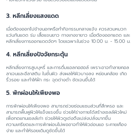
3. หลีกเลี่ยงแสงแดด
เมื่อต้องออกไปข้างนอกหรือทำกิจกรรมกลางแจ้ง ควรสวมหมวก
แว่นกันแดด ร่ม เสื้อแขนยาว กางเกงขายาว เมื่อต้องออกแดด และ
หลีกเลี่ยงการออกแดดจัดๆ โดยเฉพาะในช่วง 10.00 น. - 15.00 น.
4. หลีกเลี่ยงปัจจัยกระตุ้น
หลีกเลี่ยงการสูบบุหรี่ และการดื่มแอลกอฮอล์ เพราะอาจทำลายคอล
ลาเจนและอีลาสติน ในชั้นผิว ส่งผลให้ผิวบางลง หย่อนคล้อย เกิด
ริ้วรอย และทำให้ฝ้า กระ จุดด่างดำ ชัดเจนขึ้นได้
5. พักผ่อนให้เพียงพอ
การพักผ่อนให้เพียงพอ สามารถช่วยซ่อมแซมส่วนที่สึกหรอ และ
สามารถฟื้นฟูผิวให้แข็งแรงขึ้น ช่วยให้ร่างกายได้สร้างเซลล์ผิวใหม่
เพื่อทดแทนเซลล์เก่า ช่วยให้ผิวดูเต่งตึงเปล่งปลั่งมากขึ้น
ความเครียดและการพักผ่อนไม่พออาจทำให้ผิวอ่อนแอ ระคายเคือง
ง่าย และทำให้รอยเดิมดูชัดขึ้นได้