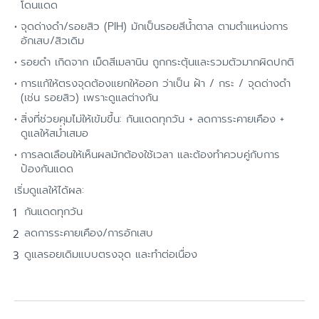
โดนแดด
จุดด่างดำ/รอยสิว (PIH) มักเป็นรอยสีน้ำตาล ตามตำแหน่งการ
อักเสบ/สิวเดิม
รอยดำ เกิดจาก เม็ดสีเมลานิน ถูกกระตุ้นและรวมตัวมากผิดปกติ
การแก้ให้ตรงจุดต้องแยกให้ออก ว่าเป็น ฝ้า / กระ / จุดด่างดำ
(เช่น รอยสิว) เพราะดูแลต่างกัน
สิ่งที่ช่วยคุมไม่ให้เข้มขึ้น: กันแดดทุกวัน + ลดการระคายเคือง +
ดูแลให้สม่ำเสมอ
การลดเลือนให้เห็นผลมักต้องใช้เวลา และต้องทำควบคู่กับการ
ป้องกันแดด
เริ่มดูแลให้ได้ผล:
กันแดดทุกวัน
ลดการระคายเคือง/การอักเสบ
ดูแลรอยเดิมแบบตรงจุด และทำต่อเนื่อง