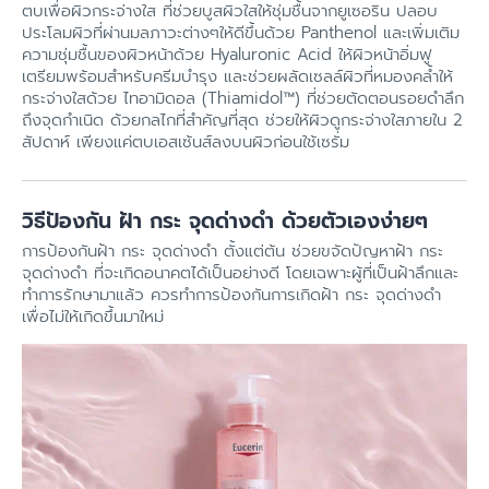
ตบเพื่อผิวกระจ่างใส ที่ช่วยบูสผิวใสให้ชุ่มชื้นจากยูเซอริน ปลอบ
ประโลมผิวที่ผ่านมลภาวะต่างๆให้ดีขึ้นด้วย Panthenol และเพิ่มเติม
ความชุ่มชื้นของผิวหน้าด้วย Hyaluronic Acid ให้ผิวหน้าอิ่มฟู
เตรียมพร้อมสำหรับครีมบำรุง และช่วยผลัดเซลล์ผิวที่หมองคล้ำให้
กระจ่างใสด้วย ไทอามิดอล (Thiamidol™) ที่ช่วยตัดตอนรอยดำลึก
ถึงจุดกำเนิด ด้วยกลไกที่สำคัญที่สุด ช่วยให้ผิวดูกระจ่างใสภายใน 2
สัปดาห์ เพียงแค่ตบเอสเซ้นส์ลงบนผิวก่อนใช้เซรั่ม
วิธีป้องกัน ฝ้า กระ จุดด่างดำ ด้วยตัวเองง่ายๆ
การป้องกันฝ้า กระ จุดด่างดำ ตั้งแต่ต้น ช่วยขจัดปัญหาฝ้า กระ
จุดด่างดำ ที่จะเกิดอนาคตได้เป็นอย่างดี โดยเฉพาะผู้ที่เป็นฝ้าลึกและ
ทำการรักษามาแล้ว ควรทำการป้องกันการเกิดฝ้า กระ จุดด่างดำ
เพื่อไม่ให้เกิดขึ้นมาใหม่