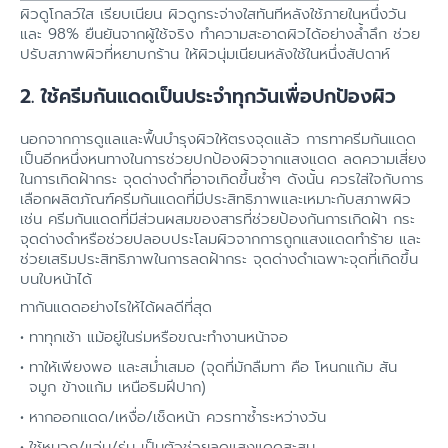
ผิวดูโกลว์ใส เรียบเนียน ผิวดูกระจ่างใสทันทีหลังใช้ภายในหนึ่งวัน
และ 98% ยืนยันจากผู้ใช้จริง ทำความสะอาดผิวได้อย่างล้ำลึก ช่วย
ปรับสภาพผิวที่หยาบกร้าน ให้ผิวนุ่มเนียนหลังใช้ในหนึ่งสัปดาห์
2. ใช้ครีมกันแดดเป็นประจำทุกวันเพื่อปกป้องผิว
นอกจากการดูแลและฟื้นบำรุงผิวให้ตรงจุดแล้ว การทาครีมกันแดด
เป็นอีกหนึ่งหนทางในการช่วยปกป้องผิวจากแสงแดด ลดความเสี่ยง
ในการเกิดฝ้ากระ จุดด่างดําที่อาจเกิดขึ้นซ้ำๆ ดังนั้น ควรใส่ใจกับการ
เลือกผลิตภัณฑ์ครีมกันแดดที่มีประสิทธิภาพและเหมาะกับสภาพผิว
เช่น ครีมกันแดดที่มีส่วนผสมของสารที่ช่วยป้องกันการเกิดฝ้า กระ
จุดด่างดำหรือช่วยปลอบประโลมผิวจากการถูกแสงแดดทำร้าย และ
ช่วยเสริมประสิทธิภาพในการลดฝ้ากระ จุดด่างดําเฉพาะจุดที่เกิดขึ้น
บนใบหน้าได้
ทากันแดดอย่างไรให้ได้ผลดีที่สุด
ทาทุกเช้า แม้อยู่ในร่มหรือขณะทำงานหน้าจอ
ทาให้เพียงพอ และสม่ำเสมอ (จุดที่มักลืมทา คือ โหนกแก้ม สัน
จมูก ข้างแก้ม เหนือริมฝีปาก)
หากออกแดด/เหงื่อ/เช็ดหน้า ควรทาซ้ำระหว่างวัน
ใช้หมวก/แว่น/ร่ม เป็นตัวช่วยลดแสงแดดสะสม