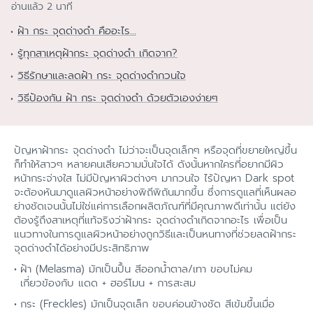
อ่านแล้ว 2 นาที
ฝ้า กระ จุดด่างดำ คืออะไร...
รู้ทุกสาเหตุฝ้ากระ จุดด่างดำ เกิดจาก?
วิธีรักษาและลดฝ้า กระ จุดด่างดำกวนใจ
วิธีป้องกัน ฝ้า กระ จุดด่างดำ ด้วยตัวเองง่ายๆ
ปัญหาฝ้ากระ จุดด่างดำ ไม่ว่าจะเป็นจุดเล็กๆ หรือจุดที่ขยายใหญ่ขึ้น
ก็ทำให้สาวๆ หลายคนเสียความมั่นใจได้ ดังนั้นหากใครที่อยากมีผิว
หน้ากระจ่างใส ไม่มีปัญหาผิวต่างๆ มากวนใจ ไร้ปัญหา Dark spot
จะต้องหันมาดูแลผิวหน้าอย่างพิถีพิถันมากขึ้น ซึ่งการดูแลที่เห็นผลอ
ย่างชัดเจนนั้นไม่ใช่แค่การเลือกผลิตภัณฑ์ที่มีคุณภาพดีเท่านั้น แต่ยัง
ต้องรู้ถึงสาเหตุที่แท้จริงว่าฝ้ากระ จุดด่างดำเกิดจากอะไร เพื่อเป็น
แนวทางในการดูแลผิวหน้าอย่างถูกวิธีและเป็นหนทางที่ช่วยลดฝ้ากระ
จุดด่างดำได้อย่างมีประสิทธิภาพ
ฝ้า (Melasma) มักเป็นปื้น สีออกน้ำตาล/เทา ขอบไม่คม
เกี่ยวข้องกับ แดด + ฮอร์โมน + การสะสม
กระ (Freckles) มักเป็นจุดเล็ก ขอบค่อนข้างชัด สีเข้มขึ้นเมื่อ