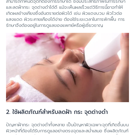
สามารถกำหนดจุดที่ต้องการรักษาได้ ซึ่งมีประสิทธิภาพในการรักษา
และลดฝ้ากระ จุดด่างดำได้ดี แม้จะเห็นผลเร็วแต่วิธีการนี้อาจทำให้
เกิดผลข้างเคียงซึ่งอันตรายต่อผิวได้ เช่น ผิวแดงบวม ผิวไวต่อ
แสงแดด ผิวระคายเคืองได้ง่าย ต้องใช้ระยะเวลาในการพักฟื้น การ
รักษาจึงต้องอยู่ในการดูแลของแพทย์หรือผู้เชี่ยวชาญ
2. ใช้ผลิตภัณฑ์สำหรับลดฝ้า กระ จุดด่างดำ
ปัญหาฝ้ากระ จุดด่างดําทั้งหลาย เป็นปัญหาผิวเฉพาะจุดที่เกิดขึ้นบน
ผิวหน้าที่ต้องได้รับการดูแลอย่างตรงจุดและสม่ำเสมอ ซึ่งผลิตภัณฑ์