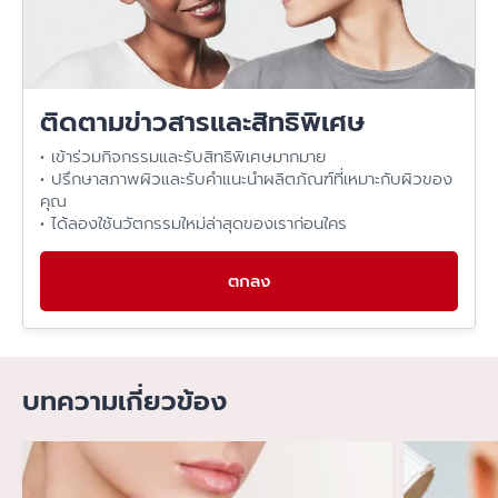
โดยมากจะค่อยๆ จางเมื่อดูแลสม่ำเสมอและคุมแดดดี ระยะเวลา
ถ้าใช้ผลิตภัณฑ์ลดรอย ควรทำอะไรคู่กันเสมอ?
ขึ้นกับความลึกของรอยและการกระตุ้นซ้ำ
กันแดดทุกเช้า + ลดการระคายเคือง + อย่าแกะ/ถูแรง
เลเซอร์ช่วยได้ไหม?
ติดตามข่าวสารและสิทธิพิเศษ
ช่วยได้ในหลายกรณี แต่มีโอกาสระคายเคือง/ไวแดด/ต้องพักฟื้น
ทำไมบางคนเป็นง่ายกว่าคนอื่น?
จึงควรอยู่ในการดูแลของแพทย์หรือผู้เชี่ยวชาญ
• เข้าร่วมกิจกรรมและรับสิทธิพิเศษมากมาย
• ปรึกษาสภาพผิวและรับคำแนะนำผลิตภัณฑ์ที่เหมาะกับผิวของ
ขึ้นกับพันธุกรรม สีผิว ความไวแดด ฮอร์โมน และพฤติกรรมการ
คุณ
ควรหลีกเลี่ยงอะไรถ้าอยากให้รอยจางไว?
โดนแดด/การระคายเคืองสะสม
• ได้ลองใช้นวัตกรรมใหม่ล่าสุดของเราก่อนใคร
แดดจัด สครับแรงๆ การแกะสิว การใช้ของที่ทำให้แสบแดงลอก
ผิวแพ้ง่ายควรเริ่มยังไง?
แบบไม่จำเป็น
ตกลง
เริ่มจากกันแดด + ทำความสะอาดอ่อนโยน + เพิ่มการดูแลทีละขั้น
รอยดำกลับมาเป็นซ้ำได้ไหม?
และสังเกตอาการผิวเสมอ
ได้ หากยังมีแดดสะสม/ฮอร์โมน/ระคายเคืองเป็นตัวกระตุ้น ดัง
นั้น “การป้องกัน” สำคัญพอๆ กับการลดเลือน
บทความเกี่ยวข้อง