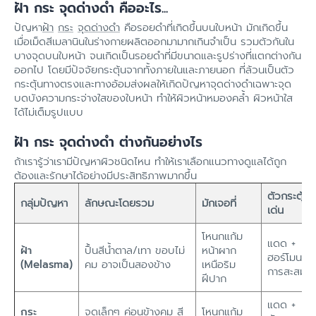
ฝ้า กระ จุดด่างดำ คืออะไร...
ปัญหา
ฝ้า
กระ
จุดด่างดำ
คือรอยดำที่เกิดขึ้นบนใบหน้า มักเกิดขึ้น
เมื่อเม็ดสีเมลานินในร่างกายผลิตออกมามากเกินจำเป็น รวมตัวกันใน
บางจุดบนใบหน้า จนเกิดเป็นรอยดำที่มีขนาดและรูปร่างที่แตกต่างกัน
ออกไป โดยมีปัจจัยกระตุ้นจากทั้งภายในและภายนอก ที่ล้วนเป็นตัว
กระตุ้นทางตรงและทางอ้อมส่งผลให้เกิดปัญหาจุดด่างดำเฉพาะจุด
บดบังความกระจ่างใสของใบหน้า ทำให้ผิวหน้าหมองคล้ำ ผิวหน้าใส
ได้ไม่เต็มรูปแบบ
ฝ้า กระ จุดด่างดำ ต่างกันอย่างไร
ถ้าเรารู้ว่าเรามีปัญหาผิวชนิดไหน ทำให้เราเลือกแนวทางดูแลได้ถูก
ต้องและรักษาได้อย่างมีประสิทธิภาพมากขึ้น
ตัวกระตุ้น
กลุ่มปัญหา
ลักษณะโดยรวม
มักเจอที่
เด่น
โหนกแก้ม
แดด +
ฝ้า
ปื้นสีน้ำตาล/เทา ขอบไม่
หน้าผาก
ฮอร์โมน +
(Melasma)
คม อาจเป็นสองข้าง
เหนือริม
การสะสม
ฝีปาก
แดด +
กระ
จุดเล็กๆ ค่อนข้างคม สี
โหนกแก้ม