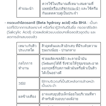
ควรใช้ในปริมาณที่เหมาะสมตามที่
คำแนะนำ
แพทย์หรือเภสัชกร
แนะนำ
และใช้ครีม
กันแดดควบคู่เป็นประจำ
กรดเบต้าไฮดรอกซี (Beta hydroxy acid) หรือ BHA :
เป็นก
รดที่ได้จากการสังเคราะห์ หรือที่เรารู้จักกันดีในชื่อ กรดซาลิไซลิก
(Salicylic Acid) ช่วยผลัดผิวแบบอ่อนๆเพื่อลดสิวอุดตัน และ
ลดการอักเสบของสิว
เหมาะกับสิว
สิวอุดตันและสิวอักเสบ ที่มีระดับความ
ประเภทใด
รุนแรงน้อย - ปานกลาง
ช่วยผลัดเซลล์ผิว ละลายน้ำมัน
กลไกการ
(Sebum)ได้ดี จึงช่วยให้รูขุมขนสะอาด
ทำงาน
ออกฤทธิ์กับสภาพผิวมันหรือผิวเป็นสิว
ได้เป็นอย่างดี
ใช้ทาบริเวณที่เป็นสิวหลังการล้างหน้า
วิธีใช้
เป็นประจำ
อาจแสบยุบยิบเล็กน้อยในบริเวณที่ทา
ผลข้างเคียง
สำหรับผิวบอบบางแพ้ง่าย