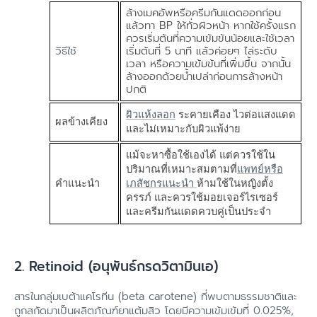
ล้างเมคอัพหรือครีมกันแดดออกก่อน
แล้วทา BP ให้ทั่วผิวหน้า หากใช้ครั้งแรก
ควรเริ่มต้นที่ความเข้มข้นน้อยและใช้เวลา
วิธีใช้
เริ่มต้นที่ 5 นาที แล้วค่อยๆ ไล่ระดับ
เวลา หรือความเข้มข้นที่เพิ่มขึ้น จากนั้น
ล้างออกด้วยน้ำเปล่าก่อนการล้างหน้า
ปกติ
ผิวแห้งลอก
ระคายเคือง ไวต่อแสงแดด
ผลข้างเคียง
และไม่เหมาะกับผิวแพ้ง่าย
แม้จะหาซื้อใช้เองได้ แต่ควรใช้ใน
ปริมาณที่เหมาะสมตามที่
แพทย์หรือ
คำแนะนำ
เภสัชกรแนะนำ
ห้ามใช้ในหญิงตั้ง
ครรภ์ และควรใช้มอยเจอร์ไรเซอร์
และครีมกันแดดควบคู่เป็นประจำ
2. Retinoid (อนุพันธ์กรดวิตามินเอ)
สารในกลุ่มเบต้าแคโรทีน (beta carotene) ที่พบตามธรรมชาติและ
ถูกสกัดมาเป็นผลิตภัณฑ์ยาแต้มสิว โดยมีความเข้มเข้มที่ 0.025%,