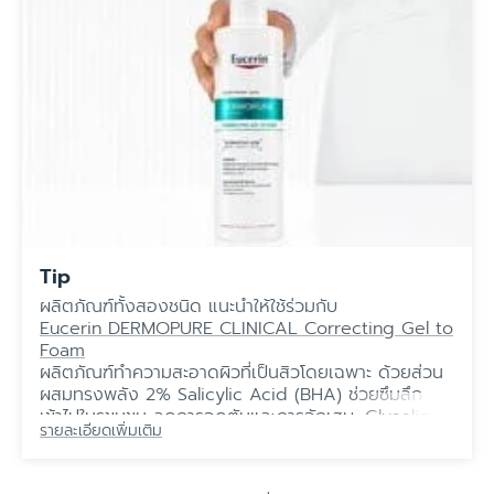
Tip
ผลิตภัณฑ์ทั้งสองชนิด แนะนำให้ใช้ร่วมกับ
Eucerin DERMOPURE CLINICAL Correcting Gel to
Foam
ผลิตภัณฑ์ทำความสะอาดผิวที่เป็นสิวโดยเฉพาะ ด้วยส่วน
ผสมทรงพลัง 2% Salicylic Acid (BHA) ช่วยซึมลึก
เข้าไปในรูขุมขน ลดการอุดตันและการอักเสบ, Glycolic
รายละเอียดเพิ่มเติม
Acid (AHA) ผลัดเซลล์ผิวเก่าที่คล้ำเสีย กระตุ้นการสร้าง
เซลล์ผิวใหม่ และ Gluconolactone (PHA) กรดอ่อนโยน
ที่ช่วยผลัดเซลล์ผิวและเติมความชุ่มชื้น ทั้ง 3 สารทำงาน