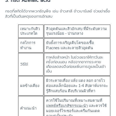
3. กรด Azelaic acid
กรดที่สกัดได้จากพวกธัญพืช เช่น ข้าวสาลี ข้าวบาร์เลย์ ช่วยฆ่าเชื้อ
สิวที่เป็นต้นเหตุของการอักเสบ
เหมาะกับสิว
สิวอุดตันและสิวอักเสบ ที่มีระดับความ
ประเภทใด
รุนแรงน้อย - ปานกลาง
กลไกการ
ยับยั้งการเจริญเติบโตของเชื้อ
ทำงาน
P.acnes และละลายสิวอุดตัน
ทาหลังล้างหน้า ในช่วงแรกให้ทาวันละ
ครั้งก่อนนอน หลังจากอาการระคาย
วิธีใช้
เคืองลดลงจึงค่อยเพิ่มการดูแลเป็นเช้า
เย็น
ผิวระคายเคือง แห้ง แดง ลอก อาจไว
ผลข้างเคียง
ต่อแสงเล็กน้อยและ 1-4 สัปดาห์แรกจะ
รู้สึกแสบร้อน ตึงบริเวณผิวที่ทา
ควรใช้ในปริมาณที่เหมาะสมตามที่
แพทย์หรือเภสัชกรแนะนำ
และควรใช้
คำแนะนำ
มอยเจอร์ไรเซอร์และครีมกันแดด