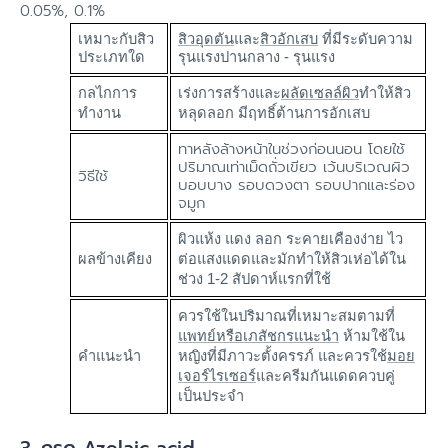
0.05%, 0.1%
เหมาะกับสิว
สิวอุดตัน
และ
สิวอักเสบ
ที่มีระดับความ
ประเภทใด
รุนแรงปานกลาง - รุนแรง
กลไกการ
เร่งการสร้างและ
ผลัดเซลล์ผิว
ทำให้สิว
ทำงาน
หลุดลอก มีฤทธิ์ต้านการอักเสบ
ทาหลังล้างหน้าในช่วงก่อนนอน โดยใช้
ปริมาณเท่าเม็ดถั่วเขียว เว้นบริเวณผิว
วิธีใช้
บอบบาง รอบดวงตา รอบปากและร่อง
จมูก
ผิวแห้ง แดง ลอก ระคายเคืองง่าย ไว
ผลข้างเคียง
ต่อแสงแดดและมักทำให้สิวเห่อได้ใน
ช่วง 1-2 สัปดาห์แรกที่ใช้
ควรใช้ในปริมาณที่เหมาะสมตามที่
แพทย์หรือเภสัชกรแนะนำ
ห้ามใช้ใน
คำแนะนำ
หญิง
ที่มีภาวะ
ตั้งครรภ์ และควรใช้
มอย
เจอร์ไรเซอร์
และครีมกันแดดควบคู่
เป็นประจำ