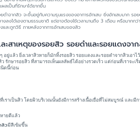
แผลเป็นที่รักษาได้ยากขึ้น
ำจากสิว จะขึ้นอยู่กับความรุนแรงของอาการอักเสบ ยิ่งอักเสบมาก รอยดำจ
างลงได้เองตามธรรมชาติ แต่อาจต้องใช้เวลานานถึง 3 เดือน หรือมากกว่า
่องและถูกวิธี ภายหลังจากการอักเสบของสิว
ละสาเหตุของรอยสิว รอยดำและรอยแดงจากสิ
อยู่แล้ว ยิ่งเวลาสิวหายก็มักทิ้งรอยสิว รอยแดงและรอยดำจากสิวเอาไว้
รักษารอยสิว ที่สามารถเห็นผลลัพธ์ได้อย่างรวดเร็ว แต่ก่อนที่เราจะเร
นิดนี้ก่อน
ี่เราเป็นสิว โดยผิวบริเวณนั้นยังมีการสร้างเนื้อเยื่อที่ไม่สมบูรณ์ และม
บหายดีแล้ว
กสิว
มีสีเข้มขึ้น