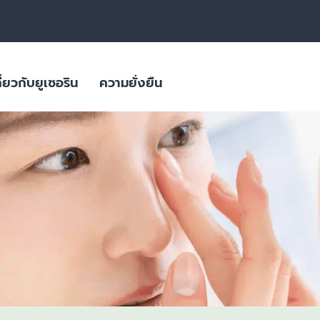
ี่ยวกับยูเซอริน
ความยั่งยืน
สิว
ลิตภัณฑ์ดูแล
ผลิตภัณฑ์ผิวมีจุดด่างดำ
ใส่ใจสภาพภูมิอากาศ
ผลิตภัณฑ์สำหรับผิวมันขาดน้ำ
ิยม
บรรจุภัณฑ์ที่ยั่งยืน
ย่อนคล้อย
ผลิตภัณฑ์ครีมบำรุงสำหรับผิวแพ้
ง่าย ผิวแห้งมาก ผื่นภูมิแพ้
ผิวมีจุดด่างดำ
ผิวที่เปลี่ยนไปตามวัย
ผลิตภัณฑ์ดูแลเส้นผมและหนังศีรษะที่
ผลิตภัณฑ์ดูแลปัญหาริ้วรอย ผิวหย่อนคล้อยสำหรับวัย 40+ | HYALURON [HD
บอบบาง แพ้ง่าย
Eucerin HYALURON RADIANCE-LIFT FILLER 3D SERUM 
ผลิตภัณฑ์ดูแลปัญหาริ้วรอย เพื่อผิว
4.9
27 Reviews
แลดูอ่อนกว่าวัย
ช่น เบาหวาน