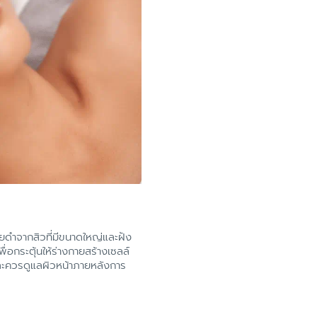
ยดำจากสิวที่มีขนาดใหญ่และฝัง
่อกระตุ้นให้ร่างกายสร้างเซลล์
ดและควรดูแลผิวหน้าภายหลังการ