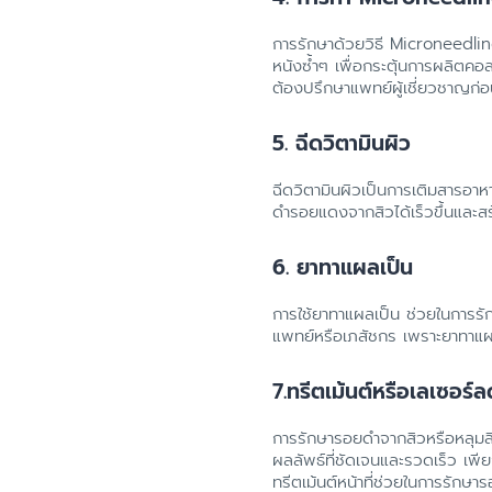
การรักษาด้วยวิธี Microneedling
หนังซ้ำๆ เพื่อกระตุ้นการผลิตคอลล
ต้องปรึกษาแพทย์ผู้เชี่ยวชาญก่
5. ฉีดวิตามินผิว
ฉีดวิตามินผิวเป็นการเติมสารอาหา
ดำรอยแดงจากสิวได้เร็วขึ้นและสร
6. ยาทาแผลเป็น
การใช้ยาทาแผลเป็น ช่วยในการรั
แพทย์หรือเภสัชกร เพราะยาทาแผล
7.ทรีตเม้นต์หรือเลเซอร์
การรักษารอยดำจากสิวหรือหลุมส
ผลลัพธ์ที่ชัดเจนและรวดเร็ว เพี
ทรีตเม้นต์หน้าที่ช่วยในการรักษ