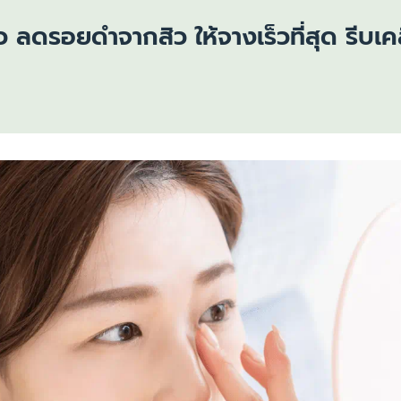
ผลิตภัณฑ์ฟื้นบำรุงผิวแห้งแตก
ว ลดรอยดำจากสิว ให้จางเร็วที่สุด รีบเค
ดูสินค้าทั้งหมด
ผลิตภัณฑ์ครีมบำรุงสำหรับผิวแพ้
ง่าย ไวต่อการระคายเคือง
ผลิตภัณฑ์ดูแลผิวกายและโลชั่นทาผิว
การระคายเคือง
เพื่อผิวแพ้ง่าย บอบบาง
ิวแห้ง
ผลิตภัณฑ์กันแดด สำหรับทุกสภาพ
ผิวทั้งเด็กและผู้ใหญ่
าย
ผลิตภัณฑ์ครีมบำรุงสำหรับผิวแห้ง
ค และผมบาง
ลอกขุย
าย