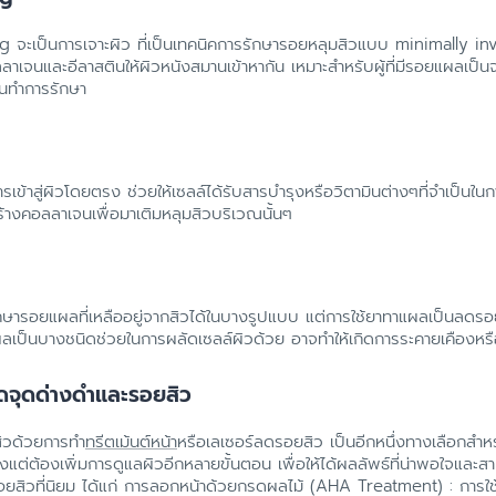
 จะเป็นการเจาะผิว ที่เป็นเทคนิคการรักษารอยหลุมสิวแบบ minimally invas
าเจนและอีลาสตินให้ผิวหนังสมานเข้าหากัน เหมาะสำหรับผู้ที่มีรอยแผลเป็นจากสิ
อนทำการรักษา
รเข้าสู่ผิวโดยตรง ช่วยให้เซลล์ได้รับสารบำรุงหรือวิตามินต่างๆที่จำเป็นใ
้างคอลลาเจนเพื่อมาเติมหลุมสิวบริเวณนั้นๆ
กษารอยแผลที่เหลืออยู่จากสิวได้ในบางรูปแบบ แต่การใช้ยาทาแผลเป็นลดร
เป็นบางชนิดช่วยในการผลัดเซลล์ผิวด้วย อาจทำให้เกิดการระคายเคืองหรื
ลดจุดด่างดำและรอยสิว
ิวด้วยการทำ
ทรีตเม้นต์หน้า
หรือเลเซอร์ลดรอยสิว เป็นอีกหนึ่งทางเลือกสำหรับ
ยงแต่ต้องเพิ่มการดูแลผิวอีกหลายขั้นตอน เพื่อให้ได้ผลลัพธ์ที่น่าพอใจแล
ารอยสิวที่นิยม ได้แก่ การลอกหน้าด้วยกรดผลไม้ (AHA Treatment) : การใ