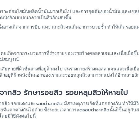
พราะต่อมไขมันผลิตน้ำมันมากเกินไป และการอุดตันของน้ำมัน และเซลล์
วหนังอักเสบจนกลายเป็นสิวอักเสบขึ้น
ซึ่งอาจเกิดจากการบีบ แคะ แกะสิวจนเกิดอาการบวบช้ำ ทำให้เกิดรอยแดง
โดยเกิดจากกระบวนการที่ร่างกายของเราสร้างคอลลาเจนและเนื้อเยื่อขึ้
ม่สมบูรณ์
ียหายที่ผิวชั้นล่างที่อยู่ลึกลงไป จนร่างกายสร้างคอลลาเจนและเนื้อเยื่
ิวอยู่ที่ผิวหนังชั้นนอกของเราและ
รอยหลุมสิว
สามารถแบ่งได้อีกหลายล
จากสิว รักษารอยสิว รอยหลุมสิวให้หายไป
รอยดำจากสิว
อยสิว รอยแดงและ
มีสาเหตุการเกิดที่แตกต่างกัน ทำให้ม
ลดรอยดำจากสิว
ยที่แตกต่างกันไปด้วย ซึ่งระยะเวลาการ
นั้นก็ขึ้นอยู
ยมีวิธีดังต่อไปนี้