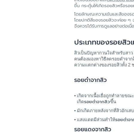
ขึ้น กระตุ้นให้เกิดรอยสิวหรือรอย
โดยลักษณะความเข้มและสีของรอยด
โดยปกติสีของรอยสิวจะค่อย ๆ จ
จึงควรได้รับการดูแลอย่างต่อเนื
ประเภทของรอยสิวแ
สิวเป็นปัญหากวนใจสำหรับสาว ๆ 
คนต้องมองหาวิธีลดรอยดำจากสิว 
ความแตกต่างของรอยสิวทั้ง 2 ช
รอยดำจากสิว
เกิดจากเนื้อเยื่อถูกทำลายขณะท
รอยดำจากสิว
เกิด
ขึ้น
มักเกิดภายหลังจากที่สิวอักเส
รอยดำจา
แสงแดดมีส่วนทำให้
รอยแดงจากสิว