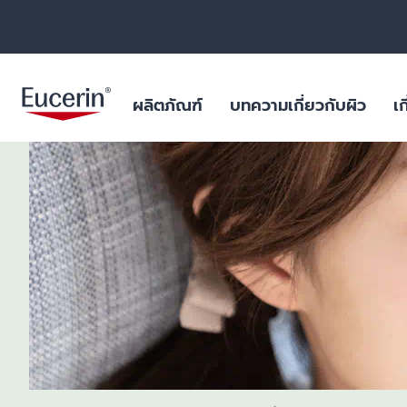
ผลิตภัณฑ์
บทความเกี่ยวกับผิว
เก
ผลิตภัณฑ์บำรุงผิวหน้า
สำหรับริ้วรอย หย่อนคล้อย
ฐานข้อมูลสารสำคัญ
ยูเซอรินให้คำมั่นสัญญาในการต่อ
ผิวมัน และปัญหา
ไมโครพลาสติกในผ
ต้านการทดลองในสัตว์
ร่างกาย
ผลิตภัณฑ์บำรุงผิวกาย
สำหรับผิวแห้งระคายเคือง
บทพิสูจน์ทางวิทยาศาสตร์
ฟื้นฟูผิวไหม้แดด
ผลการค้นหายอดนิยม
สินค้ายอดน
ไมโครพลาสติกในผลิตภัณฑ์ดูแล
ผลิตภัณฑ์ป้องกันแสงแดด
สำหรับผิวมัน และปัญหาสิว
สำหรับริ้วรอย ห
ร่างกาย
aquaphor
ผลิตภัณฑ์บำรุงผิวรอบดวงตาและริม
สำหรับผิวแห้งมาก เป็นขุย
ผิวแห้ง แพ้ง่าย
วัตถุดิบอันเป็นเลิศสำหรับผลิตภัณฑ์
ฝีปาก
eczema
คุณภาพเยี่ยม
สำหรับปกป้องแสงแดด
ริมฝีปากแห้งแตก
ผลิตภัณฑ์ดูแลมือและเท้า
keratosis pilaris
ผิวแห้ง
uera
ผลิตภัณฑ์สำหรับเด็ก
ผิวแห้งจากโรค เ
ultrasensitive
ผลิตภัณฑ์สำหรับเส้นผมและหนัง