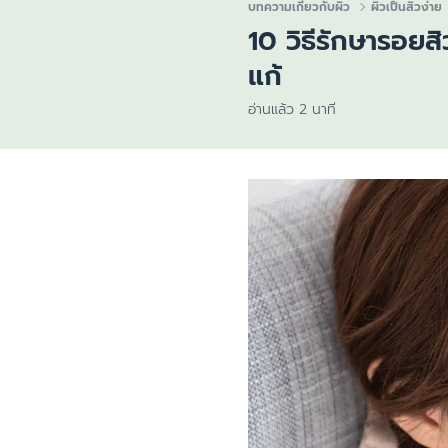
บทความเกี่ยวกับผิว
ผิวเป็นสิวง่าย
ผิวแห้ง
ศีรษะ
10 วิธีรักษารอยสิ
สีผิวไม่สม่ำเสมอ
แก้
ผิวบอบบาง
ผิวแพ้ง่าย ไวต่อ
อ่านแล้ว 2 นาที
ผิวคันระคายจากผ
ผิวหน้าแดง แพ้ง่
หนังศีรษะมีรังแ
ผิวบอบบางแพ้ง่
ป้องกันแสงแดด