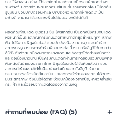
กระ ให้จางลง อย่าง Thiamidol และช่วยปกปิดรอยฝ้าแดดต่างๆ
ระหว่างวัน ด้วยส่วนผสมเจลครีมสีเบจ ที่ปราศจากซิลิโคน ไม่อุดตัน
รูขุมขน ช่วยปกปิดรอยฝ้าและปกป้องผิวหน้าจากฝ้าแดดได้เป็น
อย่างดี สามารถใช้แทนรองพื้นได้ก่อนแต่งหน้าได้ทันที
ผลิตภัณฑ์กันแดด ยูเซอริน ซัน โพรเทกชั่น เป็นอีกหนึ่งครีมกันแดด
ผิวหน้าที่เป็นผลิตภัณฑ์ครีมกันแดดทาหน้าที่ดีที่สุดสำหรับทุกๆ สภาพ
ผิว ได้รับการพิสูจน์แล้วว่าช่วยปกป้องผิวจากการถูกแดดทำร้าย
สามารถหยุดวงจรการทำร้ายผิวอย่างต่อเนื่องจากรังสียูวีได้มากกว่า
80% จึงช่วยปกป้องผิวจากแสงแดด และรังสียูวีได้อย่างเหนือกว่า
และต่อเนื่องยาวนาน เป็นครีมกันแดดที่ผ่านการทดสอบร่วมกับแพทย์
ผิวหนังชั้นนำของประเทศไทย พิสูจน์ในระดับใต้ชั้นผิวแล้วว่า ช่วย
ลดการทำร้ายเซลล์ใต้ชั้นผิวอย่างต่อเนื่องจากรังสียูวี ช่วยลด
กระบวนการสร้างเม็ดสีเมลานิน และลดการทำร้ายคอลลาเจนได้อย่าง
มีประสิทธิภาพ จึงมั่นใจได้ว่าจะช่วยปกป้องผิวจากปัญหาผิวคล้ำเสีย
กระ ฝ้า และริ้วรอยจากแดดได้จริงจากต้นเหตุ
คำถามที่พบบ่อย (FAQ)
(5)