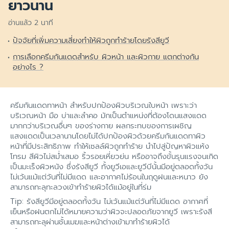
ยาวนาน
อ่านแล้ว 2 นาที
ปัจจัยที่เพิ่มความเสี่ยงทำให้ผิวถูกทำร้ายโดยรังสียูวี
การเลือกครีมกันแดดสำหรับ ผิวหน้า และผิวกาย แตกต่างกัน
อย่างไร ?
ครีมกันแดดทาหน้า สำหรับปกป้องผิวบริเวณใบหน้า เพราะว่า
บริเวณหน้า มือ บ่าและลำคอ มักเป็นตำแหน่งที่ต้องโดนแสงแดด
มากกว่าบริเวณอื่นๆ ของร่างกาย ผลกระทบของการเผชิญ
แสงแดดเป็นเวลานานโดยไม่ได้ปกป้องผิวด้วยครีมกันแดดทาผิว
หน้าที่มีประสิทธิภาพ ทำให้เซลล์ผิวถูกทำร้าย นำไปสู่ปัญหาผิวแห้ง
โทรม สีผิวไม่สม่ำเสมอ ริ้วรอยเหี่ยวย่น หรืออาจถึงขั้นรุนแรงจนเกิด
เป็นมะเร็งผิวหนัง ซึ่งรังสียูวี ทั้งยูวีเอและยูวีบีนั้นมีอยู่ตลอดทั้งวัน
ไม่เว้นแม้แต่วันที่ไม่มีแดด และอากาศไม่ร้อนในฤดูฝนและหนาว ยัง
สามารถทะลุทะลวงเข้าทำร้ายผิวได้แม้อยู่ในที่ร่ม
Tip: รังสียูวีมีอยู่ตลอดทั้งวัน ไม่เว้นแม้แต่วันที่ไม่มีแดด อากาศที่
เย็นหรือฝนตกไม่ได้หมายความว่าผิวจะปลอดภัยจากยูวี เพราะรังสี
สามารถทะลุผ่านชั้นเมฆและหน้าต่างเข้ามาทำร้ายผิวได้