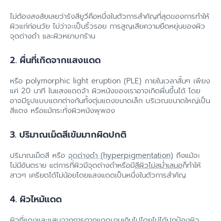
ไม่ต้องสงสัยเลยว่ารังสียูวีคือหนึ่งในตัวการสำคัญที่สุดของการทำให้
ผิวแก่ก่อนวัย ไม่ว่าจะเป็นริ้วรอย การสูญเสียความยืดหยุ่นของผิว
จุดด่างดำ และผิวหยาบกร้าน
2. ผื่นที่เกิดจากแสงแดด
หรือ polymorphic light eruption (PLE) ภายในเวลาสั้นๆ เพียง
แค่ 20 นาที ในแสงแดดจ้า ผิวหนังของเราอาจเกิดผื่นขึ้นได้ โดย
อาจมีรูปแบบแตกต่างกันทั้งตุ่มแดงขนาดเล็ก บริเวณขนาดใหญ่เป็น
สีแดง หรือแม้กระทั่งผิวหนังพุพอง
3. ปริมาณเม็ดสีเข้มมากผิดปกติ
ปริมาณเม็ดสี หรือ
จุดด่างดำ (hyperpigmentation)
ถึงแม้จะ
ไม่มีอันตราย แต่การที่ผิวมีจุดด่างดำหรือมี
สีผิวไม่สม่ำเสมอ
ก็ทำให้
สาวๆ เครียดได้ไม่น้อยโดยแสงแดดเป็นหนึ่งในตัวการสำคัญ
4. ผิวไหม้แดด
ผิวที่แดงและแสบจากการตากแดดนานเกินไปโดยไม่ได้ปกป้องผิว