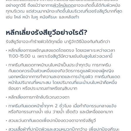
อย่างถูกวิธี ถึงแม้ว่าอาการ
ผิวไหม้แดด
อาจจะเกิดขึ้นได้กับผิวหนัง
ทุกบริเวณ แต่ส่วนมากมักจะเกิดขึ้นในบริเวณที่เจอรังสียูวีมากที่สุด
เช่น ไหล่ หน้า ใบหู หนังศีรษะ และหลังเท้า
หลีกเลี่ยงรังสียูวีอย่างไรดี?
รังสียูวีอาจจะทำร้ายผิวได้ทุกเมื่อ มารู้จักวิธีป้องกันกันดีกว่า
หลีกเลี่ยงการเผชิญแสงแดดโดยตรง โดยเฉพาะระหว่างเวลา
11.00-15.00 น. เพราะรังสียูวีมีความเข้มข้นสูงในช่วงเวลานี้
ทาครีมกันแดดทาหน้าบนใบหน้าเป็นประจำทุกวัน การทาครีม
กันแดดควรเป็นส่วนหนึ่งของกิจวัตรการดูแลผิวของผู้หญิง
นอกเหนือจากการทำความสะอาดและการบำรุงผิว ทาครีมกันแดด
หน้าในปริมาณที่เหมาะสม โดยปริมาณที่แนะนำบนใบหน้าคือหนึ่ง
ช้อนชา หรือประมาณเท่าเหรียญสิบบาท
หลีกเลี่ยงการทาใกล้บริเวณดวงตา
ทาครีมกันแดดหน้าซ้ำทุกๆ 2 ชั่วโมง เมื่อทำกิจกรรมกลางแจ้ง
หรือกิจกรรมทางน้ำ เช่น ว่ายน้ำ เช็ดตัว และมีเหงื่อออกมาก
สวมแว่นตากันแดดเพื่อปกป้องดวงตาจากรังสียูวี
สวมเสื้อผ้าที่ปกปิดผิวและสวมหมวกปีกกว้าง เพื่อปกป้องศีรษะ