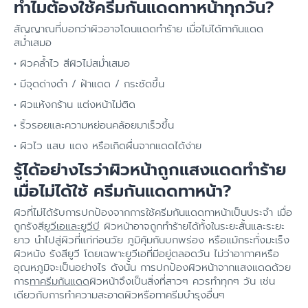
ทำไมต้องใช้ครีมกันแดดทาหน้าทุกวัน?
สัญญาณที่บอกว่าผิวอาจโดนแดดทำร้าย เมื่อไม่ได้ทากันแดด
สม่ำเสมอ
ผิวคล้ำไว สีผิวไม่สม่ำเสมอ
มีจุดด่างดำ / ฝ้าแดด / กระชัดขึ้น
ผิวแห้งกร้าน แต่งหน้าไม่ติด
ริ้วรอยและความหย่อนคล้อยมาเร็วขึ้น
ผิวไว แสบ แดง หรือเกิดผื่นจากแดดได้ง่าย
รู้ได้อย่างไรว่าผิวหน้าถูกแสงแดดทำร้าย
เมื่อไม่ได้ใช้ ครีมกันแดดทาหน้า?
ผิวที่ไม่ได้รับการปกป้องจากการใช้ครีมกันแดดทาหน้าเป็นประจำ เมื่อ
ถูกรังสี
ยูวีเอและยูวีบี
ผิวหน้าอาจถูกทำร้ายได้ทั้งในระยะสั้นและระยะ
ยาว นำไปสู่ผิวที่แก่ก่อนวัย ภูมิคุ้มกันบกพร่อง หรือแม้กระทั่งมะเร็ง
ผิวหนัง รังสียูวี โดยเฉพาะยูวีเอที่มีอยู่ตลอดวัน ไม่ว่าอากาศหรือ
อุณหภูมิจะเป็นอย่างไร ดังนั้น การปกป้องผิวหน้าจากแสงแดดด้วย
การ
ทาครีมกันแดด
ผิวหน้าจึงเป็นสิ่งที่สาวๆ ควรทำทุกๆ วัน เช่น
เดียวกับการทำความสะอาดผิวหรือทาครีมบำรุงอื่นๆ