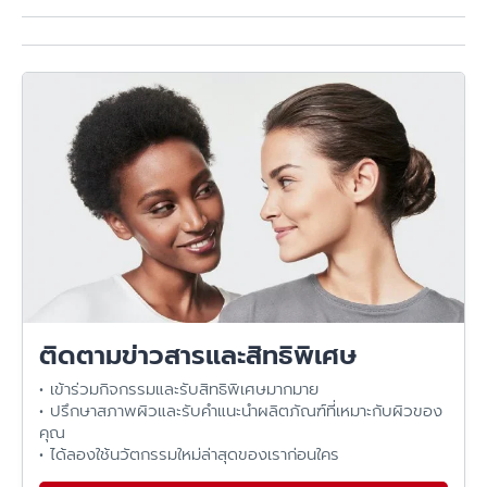
Q: อยู่ในออฟฟิศต้องทากันแดดไหม?
แนะนำทาทุกวัน เพราะมีแสงที่กระทบผิวได้ในชีวิตประจำวัน และ
Q: ทากันแดดก่อนหรือหลังมอยส์เจอร์ไรเซอร์?
ถ้าต้องออกไปข้างนอกระหว่างวันก็ยังคุ้มที่ทาไว้
โดยทั่วไป มอยส์เจอร์ไรเซอร์ก่อน แล้วค่อยกันแดด จากนั้นค่อย
Q: ต้องทาซ้ำทุก 2 ชั่วโมงเสมอไหม?
แต่งหน้า
ถ้าอยู่กลางแจ้ง เหงื่อเยอะ เล่นน้ำ แนะนำทาซ้ำ ~2 ชั่วโมง แต่ถ้า
Q: กันแดดทำให้เป็นสิวไหม?
อยู่ในอาคาร ไม่เช็ดหน้า ไม่เหงื่อออกมาก อาจยืดได้ตามกิจกรรม
(แต่ถ้าออกไปโดนแดดจัดควรทาซ้ำ)
อาจเป็นได้ถ้าเนื้อหนัก/อุดตัน/ล้างไม่หมด เลือกสูตรที่เหมาะกับ
Q: กันแดดมีสี/CC แทนรองพื้นได้ไหม?
ผิวมันเป็นสิว และล้างด้วยคลีนเซอร์ให้สะอาด โดยเฉพาะวันที่
แต่งหน้า
ได้ในวันที่อยากงานผิวเบา ๆ แต่ควรทา “ปริมาณให้ถึง” และ
เลือกเฉดให้เข้ากับผิวเพื่อไม่ให้วอก
ติดตามข่าวสารและสิทธิพิเศษ
• เข้าร่วมกิจกรรมและรับสิทธิพิเศษมากมาย
• ปรึกษาสภาพผิวและรับคำแนะนำผลิตภัณฑ์ที่เหมาะกับผิวของ
คุณ
• ได้ลองใช้นวัตกรรมใหม่ล่าสุดของเราก่อนใคร