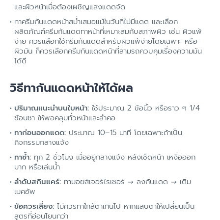
และผิวหน้าเมื่อต้องเผชิญแสงแดดจัด
ทาครีมกันแดดหน้าสม่ำเสมอแม้ในวันที่ไม่มีแดด และเลือก
ผลิตภัณฑ์ครีมกันแดดทาหน้าที่เหมาะสมกับสภาพผิว เช่น ผิวแพ้
ง่าย ควรเเลือกใช้ครีมกันแดดสำหรับผิวแพ้ง่ายโดยเฉพาะ หรือ
ผิวมัน ก็ควรเลือกครีมกันแดดหน้าที่สามรถควบคุมเรื่องความมัน
ได้ดี
วิธีทากันแดดหน้าให้ได้ผล
ปริมาณแนะนำบนใบหน้า:
ใช้ประมาณ 2 ข้อนิ้ว หรือราว ๆ 1/4
ช้อนชา ให้พอคลุมทั่วหน้าและลำคอ
ทาก่อนออกแดด:
ประมาณ 10–15 นาที โดยเฉพาะถ้าเป็น
กิจกรรมกลางแจ้ง
ทาซ้ำ:
ทุก 2 ชั่วโมง เมื่ออยู่กลางแจ้ง หลังเช็ดหน้า เหงื่อออก
มาก หรือเล่นน้ำ
ลำดับสกินแคร์:
ทามอยส์เจอร์ไรเซอร์ → ลงกันแดด → เติม
เมคอัพ
ข้อควรเลี่ยง:
ไม่ควรทาใกล้ตาเกินไป หากแสบตาให้เปลี่ยนเป็น
สูตรที่อ่อนโยนกว่า